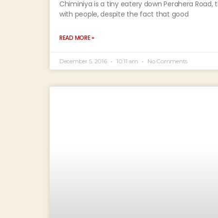
Chiminiya is a tiny eatery down Perahera Road, th
with people, despite the fact that good
READ MORE »
December 5, 2016
10:11 am
No Comments