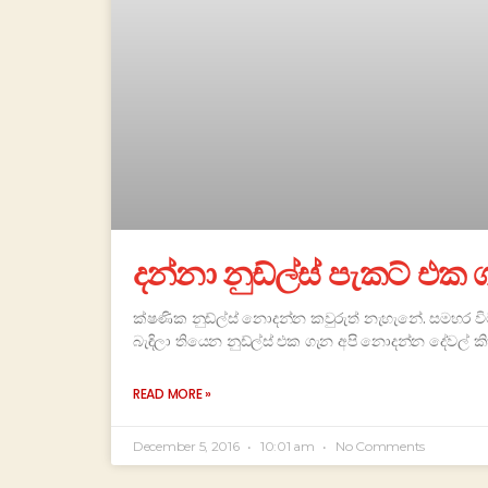
දන්නා නුඩ්ල්ස් පැකට් එ
ක්ෂණික නුඩ්ල්ස් නොදන්න කවුරුත් නැහැනේ. සමහර ව
බැඳිලා තියෙන නුඩ්ල්ස් එක ගැන අපි නොදන්න දේවල් කි
READ MORE »
December 5, 2016
10:01 am
No Comments