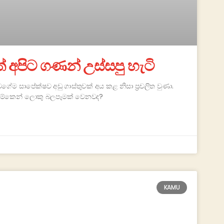
අපිට ගණන් උස්සපු හැටි
වගේම සාපේක්ෂව අඩු ගාස්තුවක් අය කළ නිසා ප්‍රචලිත වුණා.
ා. මේකෙන් ලොකු බලපෑමක් වෙනවද?
KAMU