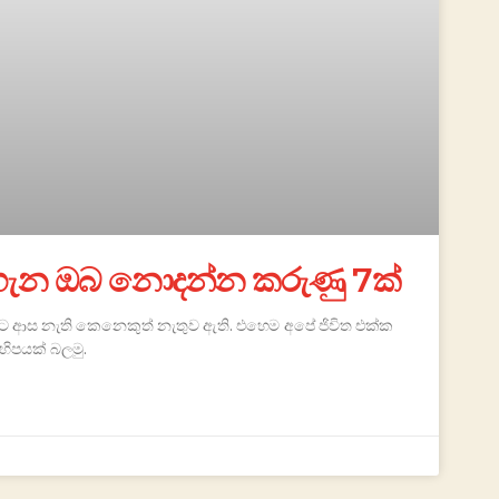
ක ගැන ඔබ නොදන්න කරුණු 7ක්
ිට ආස නැති කෙනෙකුත් නැතුව ඇති. එහෙම අපේ ජිවිත එක්ක
හිපයක් බලමු.