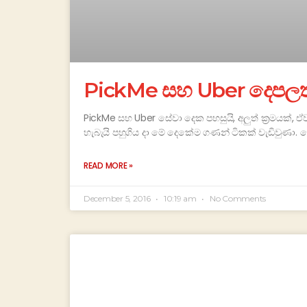
PickMe සහ Uber දෙපලත් 
PickMe සහ Uber සේවා දෙක පහසුයි, අලුත් ක්‍රමයක්, ඒ
හැබැයි පහුගිය දා මේ දෙකේම ගණන් ටිකක් වැඩිවුණ
READ MORE »
December 5, 2016
10:19 am
No Comments