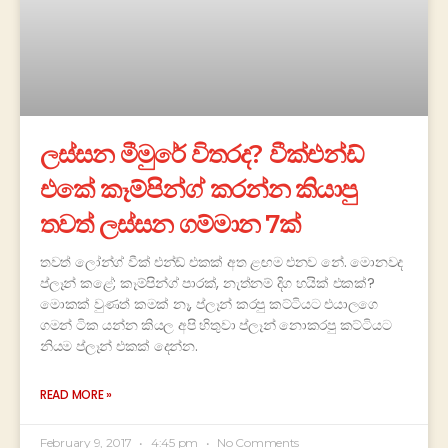
ලස්සන මීමුරේ විතරද? වීක්එන්ඩ්
එකේ කෑම්පින්ග් කරන්න කියාපු
තවත් ලස්සන ගම්මාන 7ක්
තවත් ලෝන්ග් වීක් එන්ඩ් එකක් අත ළඟම එනව නේ. මොනවද
ප්ලෑන් කළේ; කෑම්පින්ග් පාරක්, නැත්නම් දිග හයික් එකක්?
මොකක් වුණත් කමක් නෑ, ප්ලෑන් කරපු කට්ටියට එයාලගෙ
ගමන් ටික යන්න කියල අපි හිතුවා ප්ලෑන් නොකරපු කට්ටියට
නියම ප්ලෑන් එකක් දෙන්න.
READ MORE »
February 9, 2017
4:45 pm
No Comments