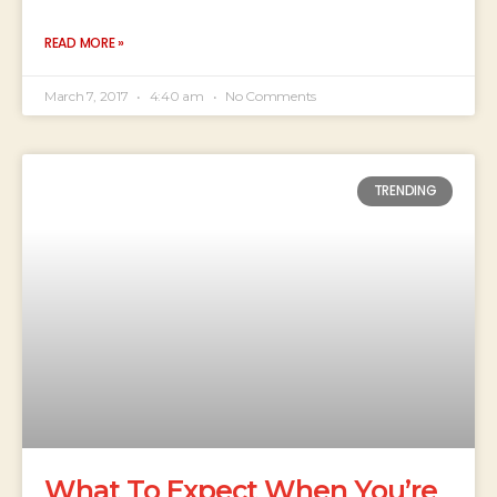
READ MORE »
March 7, 2017
4:40 am
No Comments
TRENDING
What To Expect When You’re