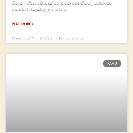
තියෙන නීරස ගතිය, දුක්බර, කටුක අත්දැකීම්වල එක්කාසුව
කොච්චර රළුද කියල අපි දන්නව.
READ MORE »
March 7, 2017
9:32 am
No Comments
KAMU