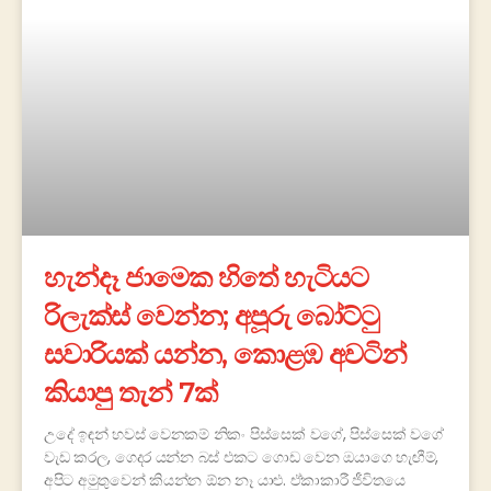
හැන්දෑ ජාමෙක හිතේ හැටියට
රිලැක්ස් වෙන්න; අපූරු බෝට්ටු
සවාරියක් යන්න, කොළඹ අවටින්
කියාපු තැන් 7ක්
උදේ ඉඳන් හවස් වෙනකම් නිකං පිස්සෙක් වගේ, පිස්සෙක් වගේ
වැඩ කරල, ගෙදර යන්න බස් එකට ගොඩ වෙන ඔයාගෙ හැඟීම්,
අපිට අමුතුවෙන් කියන්න ඕන නෑ යාළු. ඒකාකාරී ජීවිතයෙ