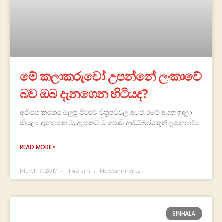
මේ කලාකරුවෝ උපන්නේ ලංකාවේ
බව ඔබ දැනගෙන හිටියද?
අපි රස කරකර බලපු පිටරට චිත්‍රපටිවල අපේ රටේ අයත් ඉඳලා
කියලා දැනගත්ත ම, ඇත්තට ම පොඩි ආඩම්බරයකුත් දැනෙනවා.
READ MORE »
March 7, 2017
11:43 am
No Comments
SINHALA