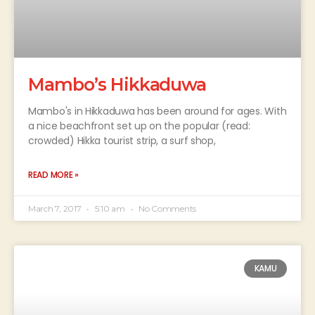
Mambo’s Hikkaduwa
Mambo's in Hikkaduwa has been around for ages. With
a nice beachfront set up on the popular (read:
crowded) Hikka tourist strip, a surf shop,
READ MORE »
March 7, 2017
5:10 am
No Comments
KAMU