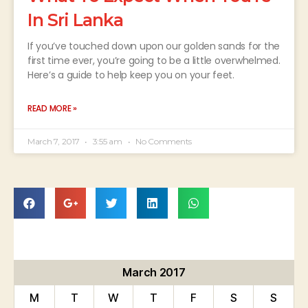
In Sri Lanka
If you’ve touched down upon our golden sands for the
first time ever, you’re going to be a little overwhelmed.
Here’s a guide to help keep you on your feet.
READ MORE »
March 7, 2017
3:55 am
No Comments
March 2017
M
T
W
T
F
S
S