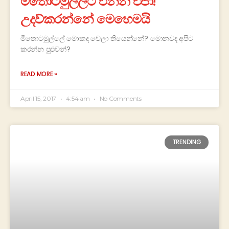
මීතොටමුල්ලට එන්න එපා!
උදව්කරන්නේ මෙහෙමයි
මීතොටමුල්ලේ මොකද වෙලා තියෙන්නේ? මොනවද අපිට
කරන්න පුළුවන්?
READ MORE »
April 15, 2017
4:54 am
No Comments
TRENDING