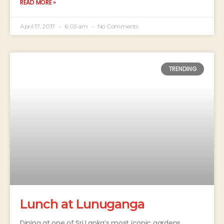
READ MORE »
April 17, 2017
6:05 am
No Comments
TRENDING
Lunch at Lunuganga
Dining at one of Sri Lanka’s most iconic gardens.