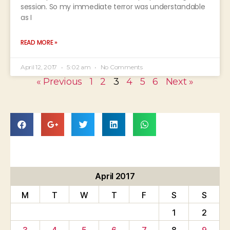
session. So my immediate terror was understandable
as I
READ MORE »
April 12, 2017
5:02 am
No Comments
« Previous
1
2
3
4
5
6
Next »
April 2017
M
T
W
T
F
S
S
1
2