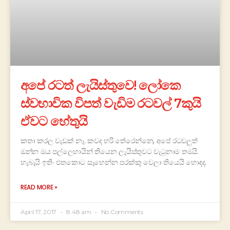
අපේ රටත් ලැයිස්තුවෙ! ලෝකෙ
ස්වභාවික විපත් වැඩිම රටවල් 7කුයි
ඒවට හේතුයි
කතා කරල වැඩක් නෑ. කවද හරි තේරෙන්නෙ, අපේ රටවලුත්
ඔන්න ඔය පල්ලෙහායින් තියෙන ලැයිස්තුවට වැටුනාම තමයි.
හැබැයි ඉතිං එතකොට සෑහෙන්න පරක්කු වෙලා තියෙයි හොඳද.
READ MORE »
April 17, 2017
8:48 am
No Comments