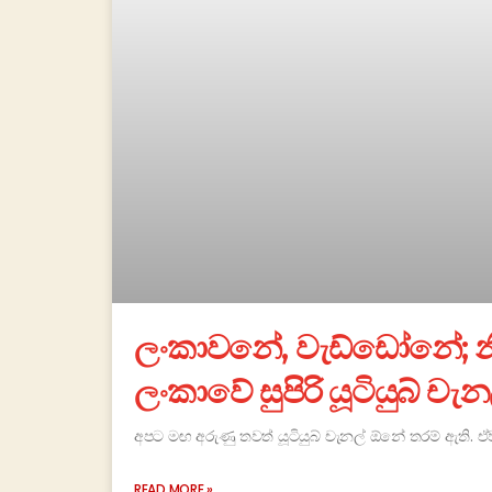
ලංකාවනේ, වැඩ්ඩෝනේ; නි
ලංකාවේ සුපිරි යූටියුබ් චැන
අපට මඟ අරුණු තවත් යූටියුබ් චැනල් ඕනේ තරම් ඇති
READ MORE »