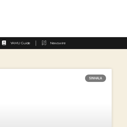
YAMU Guide
Newswire
SINHALA