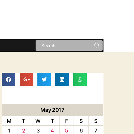
May 2017
M
T
W
T
F
S
S
1
2
3
4
5
6
7