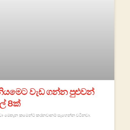
යමෙට වැඩ ගන්න පුළුවන්
ල් 8ක්
. ඒවා මෙතැන කමෙන්ට් කරනවානම් සෑහෙන්න වටිනවා.