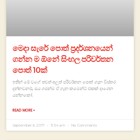
මෙදා සැරේ පොත් ප්‍රදර්ශනයෙන්
ගන්න ම ඕනේ සිංහල පරිවර්තන
පොත් 10ක්
ඉතින් මේ වගේ තවත් අලුත් පරිවර්තන පොත් ගැන විස්තර
දන්නවනම්, ඔය ගමන්ම ඒ ගැන කමෙන්ට් එකක් දාගෙන
යන්නකෝ.
READ MORE »
September 6, 2017
11:34 am
No Comments