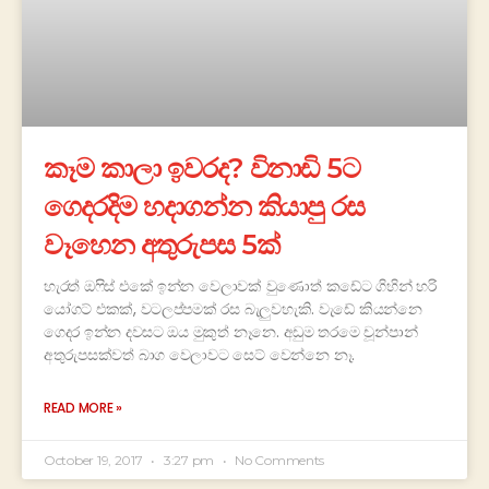
කෑම කාලා ඉවරද? විනාඩි 5ට
ගෙදරදිම හදාගන්න කියාපු රස
වෑහෙන අතුරුපස 5ක්
හැරත් ඔෆිස් එකේ ඉන්න වෙලාවක් වුණොත් කඩේට ගිහින් හරි
යෝගට් එකක්, වටලප්පමක් රස බැලුවහැකි. වැඩේ කියන්නෙ
ගෙදර ඉන්න දවසට ඔය මුකුත් නෑනෙ. අඩුම තරමෙ චූන්පාන්
අතුරුපසක්වත් බාග වෙලාවට සෙට් වෙන්නෙ නෑ.
READ MORE »
October 19, 2017
3:27 pm
No Comments