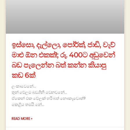
ඉස්සො, දැල්ලො, පෝර්ක්, ජාඩි, වැව්
මාළු ඕන එකක්!; රු. 400ට අඩුවෙන්
බඩ පැලෙන්න බත් කන්න කියාපු
කඩ 6ක්
ලංකාවෙනේ…
තුන් වේලම බඩගිනි වෙනවනේ…
ඒකෙන් එක වේලක් හරි බත් නොකෑවොත්?
කෙළිය තමයි නේ…
READ MORE »