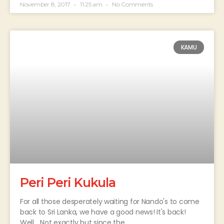
November 8, 2017
11:25 am
No Comments
KAMU
Peri Peri Kukula
For all those desperately waiting for Nando's to come
back to Sri Lanka, we have a good news! It's back!
Well… Not exactly but since the