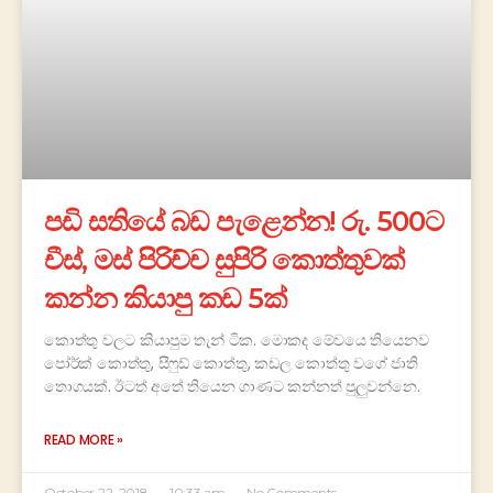
පඩි සතියේ බඩ පැළෙන්න! රු. 500ට
චීස්, මස් පිරිච්ච සුපිරි කොත්තුවක්
කන්න කියාපු කඩ 5ක්
කොත්තු වලට කියාපුම තැන් ටික. මොකද මේවයෙ තියෙනව
පෝර්ක් කොත්තු, සීෆුඩ් කොත්තු, කඩල කොත්තු වගේ ජාති
තොගයක්. ඊටත් අතේ තියෙන ගාණට කන්නත් පුලුවන්නෙ.
READ MORE »
October 22, 2018
10:33 am
No Comments