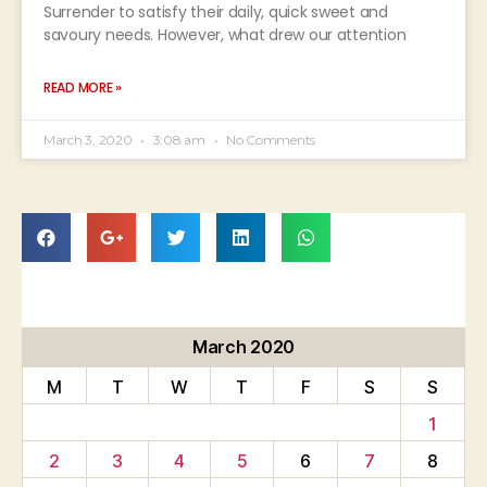
Surrender to satisfy their daily, quick sweet and
savoury needs. However, what drew our attention
READ MORE »
March 3, 2020
3:08 am
No Comments
March 2020
M
T
W
T
F
S
S
1
2
3
4
5
6
7
8