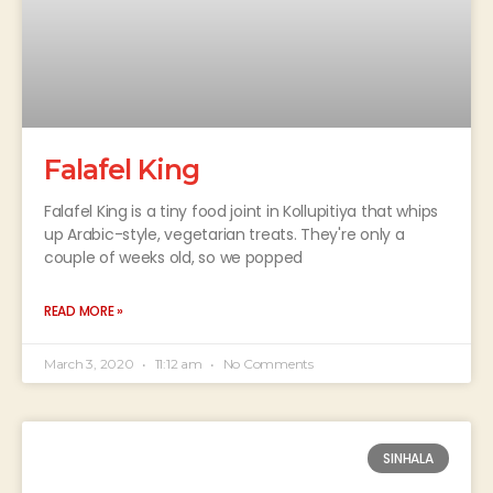
Falafel King
Falafel King is a tiny food joint in Kollupitiya that whips
up Arabic-style, vegetarian treats. They're only a
couple of weeks old, so we popped
READ MORE »
March 3, 2020
11:12 am
No Comments
SINHALA