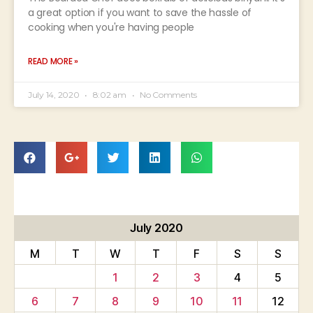
a great option if you want to save the hassle of
cooking when you're having people
READ MORE »
July 14, 2020
8:02 am
No Comments
July 2020
M
T
W
T
F
S
S
1
2
3
4
5
6
7
8
9
10
11
12