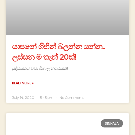
යාපනේ ගිහින් බලන්න යන්න..
ලස්සන ම තැන් 20ක්!
යුද්ධයකට වඩා විශාල නගරයක්!
READ MORE »
July 14, 2020
5:45 pm
No Comments
SINHALA