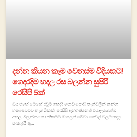
දන්න කියන කෑම වෙනස්ම විදියකට!
ගෙදරදිම හදල රස බලන්න සුපිරි
රෙසිපි 5ක්
ඔය එහේ මෙහේ රවුම් ගහද්දි පොඩි පොඩි තැන්වලින් කන්න
හම්බවෙච්ච කෑම ටිකක්. රෙසිපි දැනගත්තෙත් එයාලගෙන්ම
අහල. බලන්නකො නිකමට ඔයාලත් මේවා ගෙවල් වලම හදල..
පංකාදුයි ඈ…