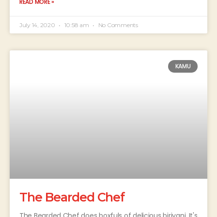
READ MORE »
July 14, 2020
10:58 am
No Comments
KAMU
The Bearded Chef
The Bearded Chef does boxfuls of delicious biriyani. It's