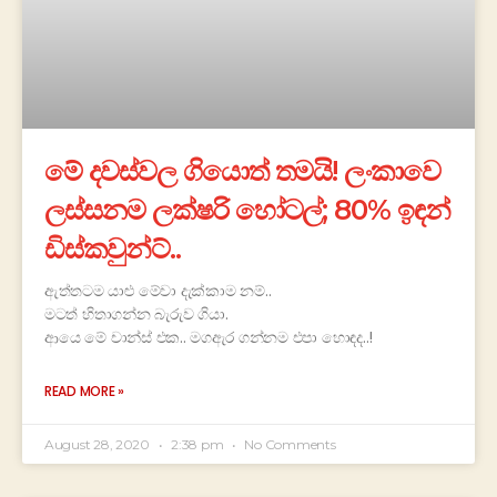
මේ දවස්වල ගියොත් තමයි! ලංකාවෙ
ලස්සනම ලක්ෂරි හෝටල්; 80% ඉඳන්
ඩිස්කවුන්ට්..
ඇත්තටම යාළු මේවා දැක්කාම නම්..
මටත් හිතාගන්න බැරුව ගියා.
ආයෙ මේ චාන්ස් එක.. මගඇර ගන්නම එපා හොඳද..!
READ MORE »
August 28, 2020
2:38 pm
No Comments