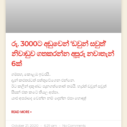
රු. 3000ට අඩුවෙන් ‘ඩවුන් සවුත්’
නිවාඩුව ගතකරන්න අපූරු නවාතැන්
6ක්
ගම්පහ, කොළඹ ඉවරයි..
දැන් කළුතරටත් පත්තුවේගෙන එන්නෙ.
ඊට කලින් දකුණට පැනගත්තොත් තමයි. හැරත් ඩවුන් සවුත්
සීසන් එක කටේ තියල අප්පා..
යාළු අපරාදෙ වෙන්න නම් දෙන්න එපා හොඳද!
READ MORE »
October 21, 2020
6:29 pm
No Comments