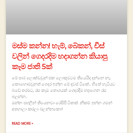
මස්ම කන්න! හැම්, බේකන්, චීස්
වලින් ගෙදරදිම හදාගන්න කියාපු
කෑම ජාති 5ක්
මේ පාර ලොක්ඩවුන් එක ලොකුවටම තියෙයිද දන්නෙ නෑ.
කොහොමවුනත් ගෙදර ඉන්න මේ දවස් ටිකේ.. හිතේ හැටියට
බඩේ තරමට, රස කෑම තොගයක් ගෙදරදිම හදාගෙන රස
බලන්න..
ඔන්න පහලින් තියෙනවා රෙසිපි ටිකක්. නිකම් ඉන්න ගමන්
අතගාලා කරලා බලන්නකො!
READ MORE »