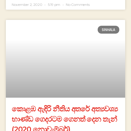
November 2, 2020
5:19 pm
No Comments
SINHALA
කොළඹ ඇඳිරි නීතිය අතරේ අත්‍යවශ්‍ය
භාණ්ඩ ගෙදරටම ගෙනත් දෙන තැන්
(2020 නොවැම්බර්)