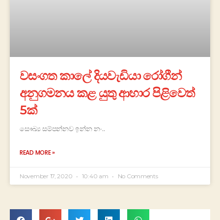
වසංගත කාලේ දියවැඩියා රෝගීන්
අනුගමනය කළ යුතු ආහාර පිළිවෙත්
5ක්
සෞඛ්‍ය සම්පන්නව ඉන්න නං..
READ MORE »
November 17, 2020
10:40 am
No Comments