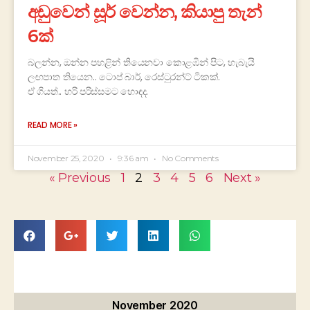
අඩුවෙන් සූර් වෙන්න, කියාපු තැන්
6ක්
බලන්න, ඔන්න පහළින් තියෙනවා කොළඹින් පිට, හැබැයි
ලඟපාත තියෙන.. ටොප් බාර්, රෙස්ටුරන්ට් ටිකක්.
ඒ ගියත්.. හරි පරිස්සමට හොඳද.
READ MORE »
November 25, 2020
9:36 am
No Comments
« Previous
1
2
3
4
5
6
Next »
November 2020