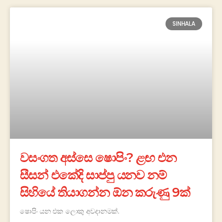
SINHALA
වසංගත අස්සෙ ෂොපිං? ළඟ එන
සීසන් එකේදි සාප්පු යනව නම්
සිහියේ තියාගන්න ඕන කරුණු 9ක්
ෂොපිං යන එක ලොකු අවදානමක්.