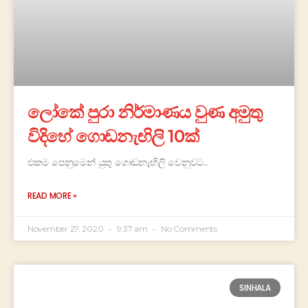
ලෝකේ පුරා නිර්මාණය වුණ අමුතු
විදිහේ ගොඩනැඟිලි 10ක්
එකම පෙනුමෙන් යුතු ගොඩනැඟිලි වෙනුවට..
READ MORE »
November 27, 2020
9:37 am
No Comments
SINHALA