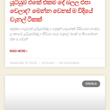
යූටියුබ් එකේ එකම දේ බලල එපා
වෙලාද? මෙන්න වෙනස් ම විදියේ
චැනල් ටිකක්
පඳුරකට ගැහුවත් යූටියුබර්ස්ලා දෙතුන් දෙනෙක් විසිවෙන ගාණට
ලංකාවේ යූටියුබර්ස්ලා හිටියට හැම චැනල් එකේ ම තියෙන්නෙ
එ‍ක ම දේ ද?
READ MORE »
November 27, 2020
10:34 am
No Comments
SINHALA