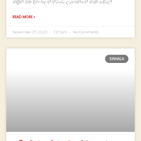
ස්ක්‍රීන් එක දිහා බලන් හිටියට ලැබෙන්නේ නැති දේවල්!
READ MORE »
November 27, 2020
1:27 pm
No Comments
SINHALA