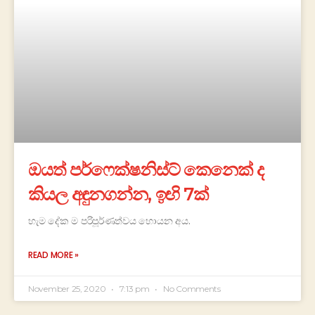
ඔයත් පර්ෆෙක්ෂනිස්ට් කෙනෙක් ද
කියල අඳුනගන්න, ඉඟි 7ක්
හැම දේක ම පරිපූර්ණත්වය හොයන අය.
READ MORE »
November 25, 2020
7:13 pm
No Comments