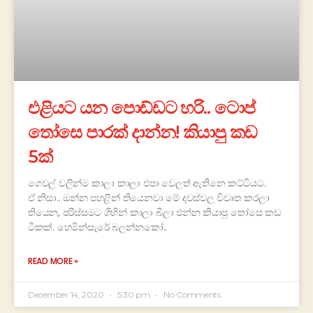
එළියට යන පොඩ්ඩට හරි.. ටොප්
තෝසෙ පාරක් දාන්න! කියාපු කඩ
5ක්
ගෙවල් වලින්ම කාලා කාලා එපා වෙලත් ඇතිනෙ කට්ටියට.
ඒ නිසා.. ඔන්න පහළින් තියෙනවා මේ දවස්වල විවෘත කරලා
තියෙන, පරිස්සමට ගිහින් කාලා බීලා එන්න කියාපු තෝසෙ කඩ
ටිකක්. හෙමින්සැරේ බලන්නකෝ..
READ MORE »
December 14, 2020
5:30 pm
No Comments