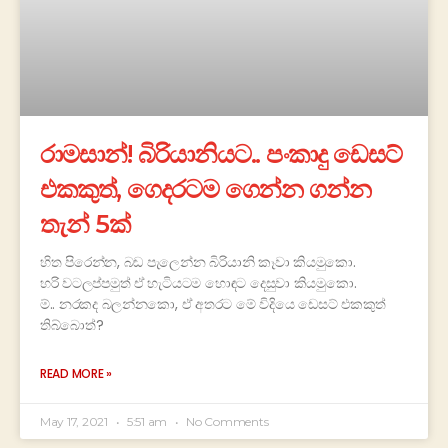
රාමසාන්! බිරියානියට.. පංකාදු ඩෙසට්
එකකුත්, ගෙදරටම ගෙන්න ගන්න
තැන් 5ක්
හිත පිරෙන්න, බඩ පැලෙන්න බිරියානි කෑවා කියමුකො.
හරි වටලප්පමුත් ඒ හැටියටම හොඳට දෙසුවා කියමුකො.
ම්.. නරකද බලන්නකො, ඒ අතරට මේ විදියෙ ඩෙසට් එකකුත්
තිබ්බොත්?
READ MORE »
May 17, 2021
5:51 am
No Comments