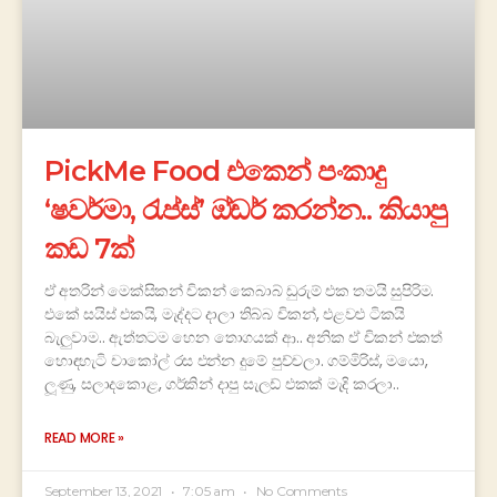
PickMe Food එකෙන් පංකාදු
‘ෂවර්මා, රැප්ස්’ ඔ්ඩර් කරන්න.. කියාපු
කඩ 7ක්
ඒ අතරින් මෙක්සිකන් චිකන් කෙබාබ් ඩුරුම් එක තමයි සුපිරිම.
එකේ සයිස් එකයි, මැද්දට දාලා තිබ්බ චිකන්, එළවළු ටිකයි
බැලුවාම.. ඇත්තටම හෙන තොගයක් ආ.. අනික ඒ චිකන් එකත්
හොඳහැටි චාකෝල් රස එන්න දුමේ පුච්චලා. ගම්මිරිස්, මයො,
ලූණු, සලාදකොළ, ගර්කින් දාපු සැලඩ් එකක් මැදි කරලා..
READ MORE »
September 13, 2021
7:05 am
No Comments