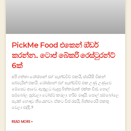
PickMe Food එකෙන් ඔ්ඩර්
කරන්න.. ටොප් බේකරි රෙස්ටුරන්ට්
6ක්
අපි ගත්තා රෝස්පාන් එග් සැන්ඩ්විච් එකයි, ස්පයිසි චිකන්
සබ්මැරීන් එකයි. රෝස්පාන් එග් සැන්ඩ්විච් එක උණු උණුවෙ
මේසෙට ආවෙ. ඇතුළට බැදපු බිත්තරයක් එක්ක චීස්, පොල්
සම්බෝල පුරවලා ටෝස්ට් කරලා. හරිම මෘදුයි. පොල් සම්බෝලෙ
සැරත් හොඳට තියෙනවා. ඒකට චීස් රසයි, බිත්තරෙයි එකතු
වෙලා එද්දී..?
READ MORE »