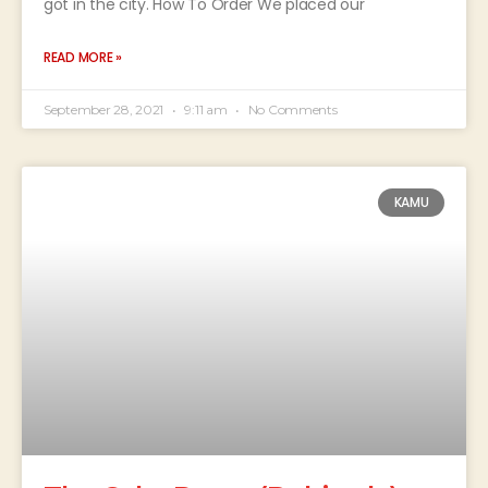
got in the city. How To Order We placed our
READ MORE »
September 28, 2021
9:11 am
No Comments
KAMU