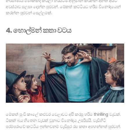
නිර්මාණය මොකක්ද කියලා හරියටම අනුමාන කරන්න අනිත් අයට
අවස්ථාව සලසා දෙන්න පුළුවන්. මේකත් කට්ටියට හරිම විනෝදයෙන්
කරන්න පුළුවන් සෙල්ලමක්.
4. හොල්මන් කතා වටය
මේකත් පුංචි කාලේ කළුවර වෙලාවට අපි කරපු හරිම thirilling වැඩක්.
ටිකක් බය හිතෙන වැඩක් වුනාට විනෝදය උපරිමයි. වැඩිහිටි
පරම්පරාවේ කට්ටිය ඉන්නවනම් වැඩිපුර රස කතා අහගන්නත් පුළුවන්.