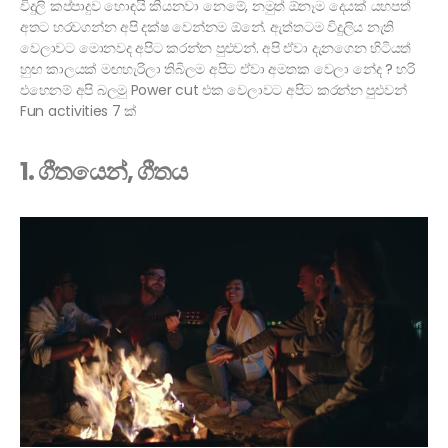
විදුලි කප්පාදුව හොඳයි කියනවා නෙමේ, නමුත් ඕනෑම දෙයක් යහපත්
අතට හරවගන්න අපි දක්ෂ වෙන්නම ඕනේ. ඇත්තටම විදුලිය නැති
වෙලාවට මොනවද අපිට කරන්න පුළුවන්. අපි ඒවා දැනගෙන හිටියත්
හුඟ කාලයක් මඟහැරිලා තිබිලම අපිට ඒවා අමතක වෙලා නේද ? හරි
එහෙනම් අපි බලමු Power cut එක වෙලාවට අපිට කරන්න පුළුවන්
Fun activities 7 ක්
1. ගීතයෙන්, ගීතය