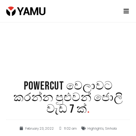
POWERCUT වෙලාවට
කරන්න පුළුවන් ජොලි
වැඩ 7 ක්
.
February 23, 2022
11:02 am
Highlights
,
Sinhala