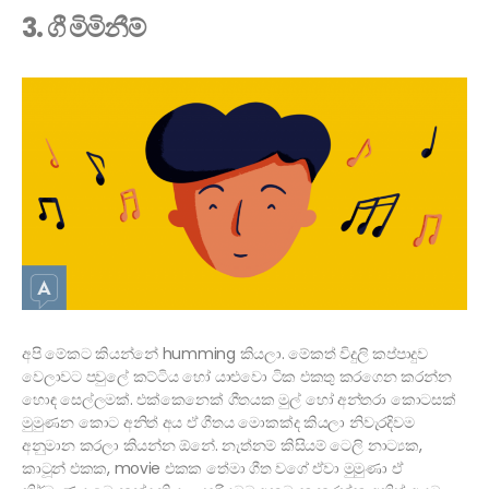
3. ගී මිමිනීම්
අපි මේකට කියන්නේ humming කියලා. මේකත් විදුලි කප්පාදුව
වෙලාවට පවුලේ කට්ටිය හෝ යාළුවො ටික එකතු කරගෙන කරන්න
හොඳ සෙල්ලමක්. එක්කෙනෙක් ගීතයක මුල් හෝ අන්තරා කොටසක්
මුමුණන කොට අනිත් අය ඒ ගීතය මොකක්ද කියලා නිවැරදිවම
අනුමාන කරලා කියන්න ඕනේ. නැත්නම් කිසියම් ටෙලි නාට්‍යක,
කාටූන් එකක, movie එකක තේමා ගීත වගේ ඒවා මුමුණා ඒ