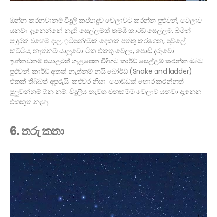
ඔන්න කරනවානම් විදුලි කප්පාදුව වෙලාවට කරන්න පුළුවන්, වෙලාව
යනවා දැනෙන්නේ නැති සෙල්ලමක් තමයි කාර්ඩ් සෙල්ලම්. බිමින්
පැදුරක් එහෙම දාල, ඉටිපන්දමක් දෙකක් පත්තු කරගෙන, පවුලේ
කට්ටිය, නැත්නම් යාලුවෝ ටික එකතු වෙලා, පොඩි දරුවෝ
ඉන්නවනම් එයාලටත් ගැළපෙන විදිහට කාර්ඩ් සෙල්ලම් කරන්න ඔබට
පුළුවන්. කාර්ඩ් අතක් නැත්නම් නයි බෝර්ඩ් (Snake and ladder)
එකක් තිබ්බත් අපූරුයි. කළුවර නිසා පොඩ්ඩක් හොර කරන්නත්
පුලුවන්නම් ඕන නම්. විදුලිය නැවත එනකම්ම වෙලාව යනවා දැනෙන
එකකුත් නැහැ.
6. තරු කතා