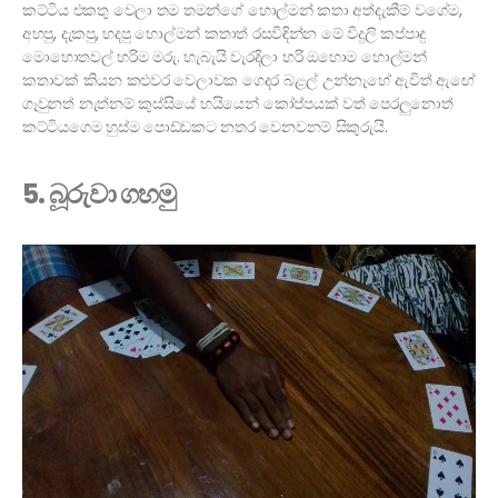
කට්ටිය එකතු වෙලා තම තමන්ගේ හොල්මන් කතා අත්දැකීම් වගේම,
අහපු, දැකපු, හදපු හොල්මන් කතාත් රසවිඳින්න මේ විදුලි කප්පාදු
මොහොතවල් හරිම මරු. හැබැයි වැරදිලා හරි ඔහොම හොල්මන්
කතාවක් කියන කළුවර වෙලාවක ගෙදර බළල් උන්නැහේ ඇවිත් ඇඟේ
ගෑවුනත් නැත්නම් කුස්සියේ හයියෙන් කෝප්පයක් වත් පෙරලුනොත්
කට්ටියගෙම හුස්ම පොඩ්ඩකට නතර වෙනවනම් සිකුරුයි.
5. බූරුවා ගහමු