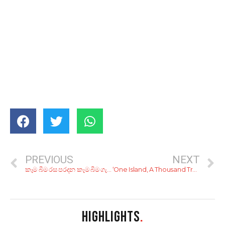
PREVIOUS
NEXT
කෑම බීම රස පරදන කෑම බීම ගැන රස කතා 7 ක්
‘One Island, A Thousand Treasures’ beckons the world to rediscover Sri Lanka
HIGHLIGHTS
.