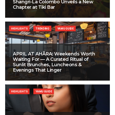
Shangri-La Colombo Unveils a New
Chapter at Tiki Bar
HIGHLIGHTS
TRENDING
YAMU GUIDE
APRIL AT AHÃRA: Weekends Worth
Waiting For — A Curated Ritual of
Sunlit Brunches, Luncheons &
Evenings That Linger
HIGHLIGHTS
YAMU GUIDE