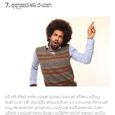
7. අනුකරණ රංගන
අපි ඉතිං නිකම් ඉන්න ගමනුත් දවසකට වතාවක් හරි කාට හරි ඇද
කරනවනේ. ඉතිං රජය අපිව කළුවරේ තියන මේ මොහොත හිනාවෙන්
ආලෝක කරගන්න පුළුවන් තව සෙල්ලමක් තමයි අනුකරණ රංගන.
මුලින්ම පොඩ්ඩක් අතපය දිගෑරලා ඇවිදින්න පුළුවන් තැනකට කට්ටිය