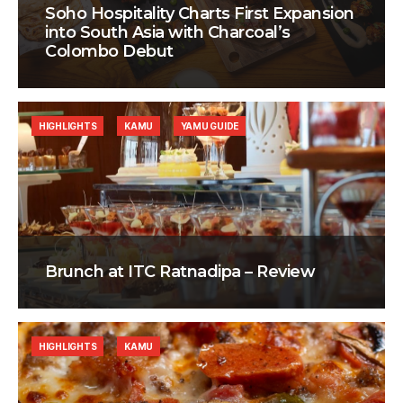
Soho Hospitality Charts First Expansion
into South Asia with Charcoal’s
Colombo Debut
HIGHLIGHTS
KAMU
YAMU GUIDE
Brunch at ITC Ratnadipa – Review
HIGHLIGHTS
KAMU