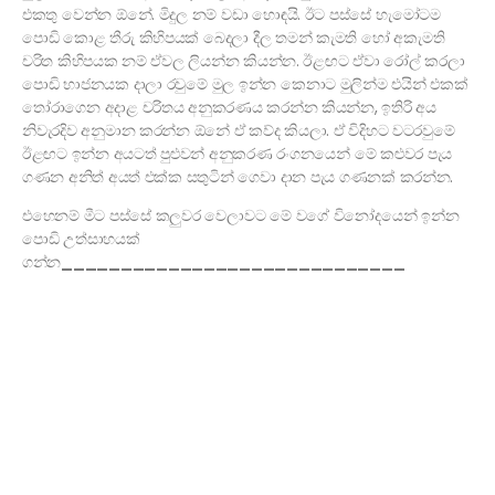
එකතු වෙන්න ඕනේ. මිදුල නම් වඩා හොඳයි. ඊට පස්සේ හැමෝටම
පොඩි කොළ තීරු කිහිපයක් බෙදලා දීල තමන් කැමති හෝ අකැමති
චරිත කිහිපයක නම් ඒවල ලියන්න කියන්න. ඊළඟට ඒවා රෝල් කරලා
පොඩි භාජනයක දාලා රවුමේ මුල ඉන්න කෙනාට මුලින්ම එයින් එකක්
තෝරාගෙන අදාළ චරිතය අනුකරණය කරන්න කියන්න, ඉතිරි අය
නිවැරදිව අනුමාන කරන්න ඕනේ ඒ කව්ද කියලා. ඒ විදිහට වටරවුමේ
ඊළඟට ඉන්න අයටත් පුළුවන් අනුකරණ රංගනයෙන් මේ කළුවර පැය
ගණන අනිත් අයත් එක්ක සතුටින් ගෙවා දාන පැය ගණනක් කරන්න.
එහෙනම් මීට පස්සේ කලුවර වෙලාවට මේ වගේ විනෝදයෙන් ඉන්න
පොඩි උත්සාහයක්
ගන්න
_____________________________