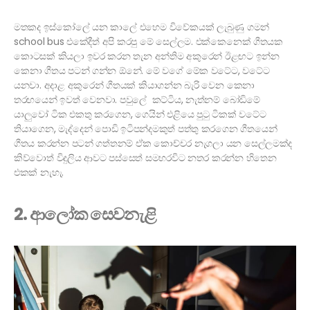
මතකද ඉස්කෝලේ යන කාලේ එහෙම විවේකයක් ලැබුණු ගමන්
school bus එකේදීත් අපි කරපු මේ සෙල්ලම. එක්කෙනෙක් ගීතයක
කොටසක් කියලා ඉවර කරන තැන අන්තිම අකුරෙන් ඊළඟට ඉන්න
කෙනා ගීතය පටන් ගන්න ඕනේ. මේ වගේ මේක වටේට, වටේට
යනවා. අදාළ අකුරෙන් ගීතයක් කියාගන්න බැරි වෙන කෙනා
තරඟයෙන් ඉවත් වෙනවා. පවුලේ කට්ටිය, නැත්නම් බෝඩිමේ
යාලුවෝ ටික එකතු කරගෙන, ගෙයින් එළියෙ පුටු ටිකක් වටේට
තියාගෙන, මැද්දෙන් පොඩි ඉටිපන්දමකුත් පත්තු කරගෙන ගීතයෙන්
ගීතය කරන්න පටන් ගත්තනම් ඒක කොච්චර නැගලා යන සෙල්ලමක්ද
කිව්වොත් විදුලිය ආවට පස්සෙත් සමහරවිට නතර කරන්න හිතෙන
එකක් නැහැ.
2. ආලෝක සෙවනැළි