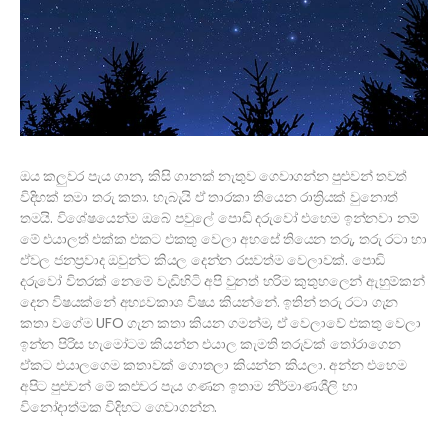
ඔය කලුවර පැය ගාන, කිසි ගානක් නැතුව ගෙවාගන්න පුළුවන් තවත්
විදිහක් තමා තරු කතා. හැබැයි ඒ තාරකා තියෙන රාත්‍රියක් වුනොත්
තමයි. විශේෂයෙන්ම ඔබේ පවුලේ පොඩි දරුවෝ එහෙම ඉන්නවා නම්
මේ එයාලත් එක්ක එකට එකතු වෙලා අහසේ තියෙන තරු, තරු රටා හා
ඒවල ජනප්‍රවාද ඔවුන්ට කියල දෙන්න රසවත්ම වෙලාවක්. පොඩි
දරුවෝ විතරක් නෙමේ වැඩිහිටි අපි වුනත් හරිම කුතුහලෙන් ඇහුම්කන්
දෙන විෂයක්නේ අභ්‍යවකාශ විෂය කියන්නේ. ඉතින් තරු රටා ගැන
කතා වගේම UFO ගැන කතා කියන ගමන්ම, ඒ වෙලාවේ එකතු වෙලා
ඉන්න පිරිස හැමෝටම කියන්න එයාල කැමති තරුවක් තෝරාගෙන
ඒකට එයාලගෙම කතාවක් ගොතලා කියන්න කියලා. අන්න එහෙම
අපිට පුළුවන් මේ කළුවර පැය ගණන ඉතාම නිර්මාණශීලි හා
විනෝදාත්මක විදිහට ගෙවාගන්න.