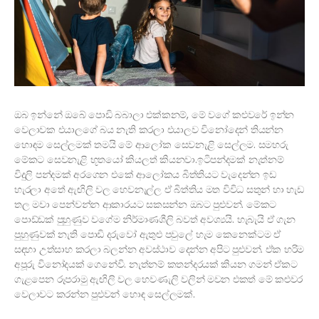
ඔබ ඉන්නේ ඔබේ පොඩි බබාලා එක්කනම්, මේ වගේ කළුවරේ ඉන්න
වෙලාවක එයාලගේ බය නැති කරලා එයාලව විනෝදෙන් තියන්න
හොඳම සෙල්ලමක් තමයි මේ ආලෝක සෙවනැළි සෙල්ලම. සමහරු
මේකට සෙවනැළි භූතයෝ කියලත් කියනවා.ඉටිපන්දමක් නැත්නම්
විදුලි පන්දමක් අරගෙන එකේ ආලෝකය බිත්තියට වැදෙන්න ඉඩ
හැරලා අතේ ඇඟිලි වල හෙවනැල්ල ඒ බිත්තිය මත විවිධ සතුන් හා හැඩ
තල මවා පෙන්වන්න ආකාරයට සකසන්න ඔබට පුළුවන්. මේකට
පොඩ්ඩක් පුහුණුව වගේම නිර්මාණශීලි බවත් අවශ්‍යයි. හැබැයි ඒ ගැන
පුහුණුවක් නැති පොඩි දරුවෝ ඇතුළු පවුලේ හැම කෙනෙක්ටම ඒ
සඳහා උත්සාහ කරලා බලන්න අවස්ථාව දෙන්න අපිට පුළුවන්. ඒක හරිම
අපූරු විනෝදයක් ගෙනේවි. නැත්නම් කතන්දරයක් කියන ගමන් ඒකට
ගැළපෙන රූපරාමු ඇඟිලි වල හෙවණැලි වලින් මවන එකත් මේ කළුවර
වෙලාවට කරන්න පුළුවන් හොඳ සෙල්ලමක්.