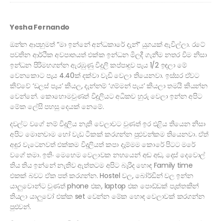
Yesha Fernando
ඔන්න ආපහුමත් “මා ඉන්නේ අන්ධකාරේ දැන්” යුගයක් ඇවිල්ලා. රටේ
පවතින ආර්ථික අවපාතයත් එක්ක ඉන්ධන මිලදී ගැනීම නතර වීම නිසා
ඉන්ධන පිරිමහගන්න ඇරඹුණු විදුලි කප්පාදුව පැය 1/2 ඉඳලා මේ
වෙනකොට පැය 4.40ක් දක්වා වැඩි වෙලා තියෙනවා. ඉස්සර ඒවට
කිව්වේ ‘ඩලස් පැය’ කියල, දැන්නම් ‘ගම්මන් පැය’ කියලා තමයි කියන්න
වෙන්නේ. කොහොමවුණත් විදුලියට අධිකව හුරු වෙලා ඉන්න අපිට
මේක ලේසි පහසු දෙයක් නෙමේ.
දවල්ට වගේ නම් විදුලිය නැති වෙලාවට වුණත් ඉර එළිය තියෙන නිසා
අපිට මොනවාම හෝ වැඩ ටිකක් කරගන්න පුළුවන්කම තියෙනවා. ඒත්
අඳුර වැටෙනවත් එක්කම විදුලියත් කපා දැම්මම කොරේ පිටට මරේ
වගේ තමා. ඉතිං මෙහෙම වෙලාවක නහයෙන් අඬ අඬ, දෙස් දෙවොල්
තිය තිය ඉන්නේ නැතිව ඇත්තටම අපිට බැරිද හොඳ Family time
එකක් බවට ඒක පත් කරගන්න. Hostel වල, බෝර්ඩින් වල ඉන්න
යාලුවොන්ට වුණත් phone එක, laptop එක පොඩ්ඩක් පැත්තකින්
තියලා යාලුවෝ එක්ක set වෙන්න මේක හොඳ වෙලාවක් කරගන්න
පුළුවන්.