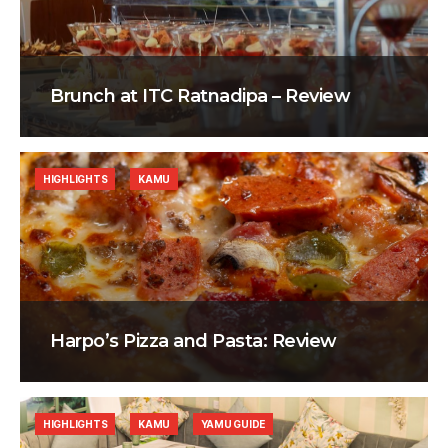
Brunch at ITC Ratnadipa – Review
HIGHLIGHTS
KAMU
Harpo’s Pizza and Pasta: Review
HIGHLIGHTS
KAMU
YAMU GUIDE