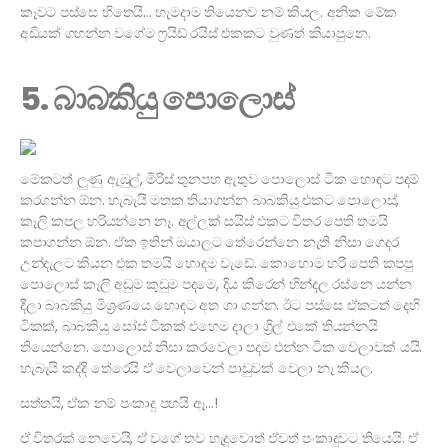
කෑවට පස්සෙ හිතෙයි… හැමදාම තියෙනව නම් කියල. අනික මේක
අඩියක් ගහන්න වගේම ෆ්‍රයිඩ් රයිස් එකකට වුණත් කියාපුනෙ.
5. බාබකියු පොලොස්
මේකටත් ලුණු ඇඹුල්, මිරිස් තුනපහ ඇතුව පොලොස් ටික හොඳට පදම්
කරගන්න ඕන. හැබැයි මතක තියාගන්න බාබකියු එකට පොලොස්,
කෑලි කපල හරියන්නෙ නෑ. අල්ලක් සයිස් එකට විතර පෙති තමයි
කපාගන්න ඕන. ඒක ඉතින් ඔයාලට තේරෙන්නෙ නැති නිසා ගෙදර
උන්දැලට කියන එක තමයි හොඳම වැඩේ. කොහොම හරි පෙති කපපු
පොලොස් කෑලි අඩුම කුඩුම පදමෙ, දිය කිරෙන් හින්දල රස්නෙ යන්න
දීලා බාබකියු මිශ්‍රණයෙ හොඳට අත ගා ගන්න. ඊට පස්සෙ ඒකටත් දෙහි
ටිකක්, බාබකියු සෝස් ටිකක් එහෙම දාලා ග්‍රිල් එකේ තියන්නයි
තියෙන්නෙ. පොලොස් නිසා කරවෙලා පදම එන්න ටික වෙලාවක් යයි.
හැබැයි කද්දි තේරෙයි ඒ වෙලාවෙන් පාඩුවක් වෙලා නෑ කියල.
සත්තයි, ඒක නම් පංකාදු පහයි ඈ…!
ඒ විතරක් නෙවෙයි, ඒ වගේ තව හැදුවොත් ඒවත් පංකාදුවට තියෙයි. ඒ