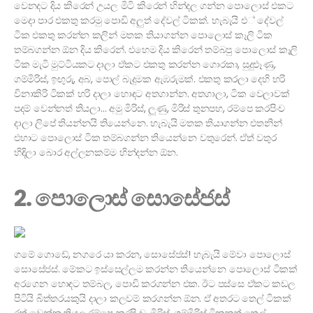
වෙනදට දිය කිරෙන් උයල මිටි කිරෙන් හින්දල ගන්න පොලොස් එකට
මෙදා පාර එකතු කරමු පොඩි අලුත් දේවල් ටිකක්. හැබැයි එ් දේවල්
ටික එකතු කරන්න කලින් මතක තියාගන්න පොලොස් කෑලි ටික
තම්බගන්න ඕන දිය කිරෙන්. එහෙම දිය කිරෙන් තම්බපු පොලොස් කෑලි
ටික මැටි මුට්ටියකට දාලා ඒකට එකතු කරන්න ගොරකා, සුදුළූණු,
ගම්මිරිස්, ඉඟුරු, අබ, පොල් බැදුමක ඇඹරුමක්. එකතු කරලා දෙහි හරි
විනාකිරි ටිකක් හරි දාලා හොඳට අතගාන්න. අතගාලා, ටික වෙලාවක්
පදම් වෙන්නත් තියලා… අමු මිරිස්, ලූණු, මිරිස් තුනපහ, රම්පෙ කරපිංච
දාලා ලිපේ තියන්නයි තියෙන්නෙ. හැබැයි මතක තියාගන්න එතනින්
එහාට පොලොස් ටික තම්බගන්න තියෙන්නෙ වතුරෙන්. ඒත් වතුර
හිඳිලා බොර අල්ලනකම්ම හින්දන්න ඕන.
2. පොලොස් සොසේජස්
ගමේ ගොඩේ, නගරෙ යා කරන, සොසේජස්! හැබැයි මේවා පොලොස්
සොසේජස්. මේකට ඉස්සෙල්ලම කරන්න තියෙන්නෙ පොලොස් ටිකක්
අරගෙන හොඳට තම්බල, පොඩි කරගන්න එක. ඊට පස්සෙ ඒකට කඩල
පිටියි බිත්තරයකුයි දාලා කලවම් කරගන්න ඕන. ඒ අතරට තෙල් ටිකක්