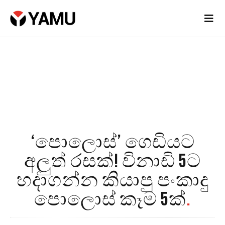
‘පොලොස්’ ගෙඩියට
අලුත් රසක්! විනාඩි 5ට
හදාගන්න කියාපු පංකාදු
පොලොස් කෑම 5ක්
.