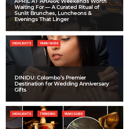
APRIL AT AHÃRA: Weekends Worth
Waiting For — A Curated Ritual of
Sunlit Brunches, Luncheons &
Evenings That Linger
HIGHLIGHTS
YAMU GUIDE
DINIDU: Colombo’s Premier
Destination for Wedding Anniversary
Gifts
HIGHLIGHTS
TRENDING
YAMU GUIDE