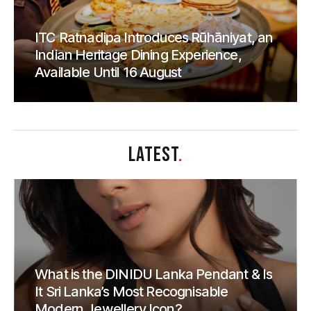
ITC Ratnadipa Introduces Rūhāniyat, an
Indian Heritage Dining Experience,
Available Until 16 August
LATEST
.
What is the DINIDU Lanka Pendant & Is
It Sri Lanka’s Most Recognisable
Modern Jewellery Icon?