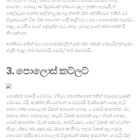
රත් වෙන්න තියල රම්පෙ කරපිංච, මිරිස්, ගම්මිරිස් ටිකකුත් තෙල්
දාගෙන… පොලොස් මිශ්‍රණයත් ඒකටම දාලා ගන්න. හැබැයි, ඒ
තෙල්දැමුම බාන්න කලින් ලුණු බලන්නත් ඕන. අන්තිමටම ඉතින් මේ
මිශ්‍රණයෙන් ටික ටික අරගෙන රෙදි කෑලිවලට දාලා සොසේජස් හැඩේට
හදල, ටොපිය වගේ දෙපැත්ත ගැට ගහල, හුමාලයෙන් තම්බගන්නයි
තියෙන්නෙ.
අන්තිමට ඉතින් ඔය සොසේජස්වලින් දාන ඕන එකක් මේවැයිනුත් දැම්ම
හැකි. බැදල නම් එහෙමයි, ඩෙවිල් නම් එහෙමයි…
3. පොලොස් කට්ලට්
සොස්ජස් පරාදයි මෙව්වට. හරියට හදාගත්තොත් ඉතින් හැමදාම වුණත්
මේසෙට එයි. කරන්න තියෙන්නෙ මෙච්චරයි. දියකිරෙන් හොඳ හැටි
තම්බ ගත්ත පොලොස් ටිකක් අරගෙන හොඳ…ට පොඩි කරගන්න. ඊට
පස්සෙ ඒකට තම්බපු අල, කැරට් ටිකක් එහෙමත් දාලා ඒවත් හොඳට
පොඩි කරගන්න. ඊටත් පස්සේ… තාච්චියකට තෙල් ටිකක් රත් වෙන්න
තියල, ඒකට අබ, සුදුළූණු, රම්පෙ කරපිංච, ඉඟුරු ටිකක් දාලා සුවඳ
ගහගෙන එද්දිම අර පොලොස් මිශ්‍රණයත් එකතු කරගන්න. හැබැයි ඒක