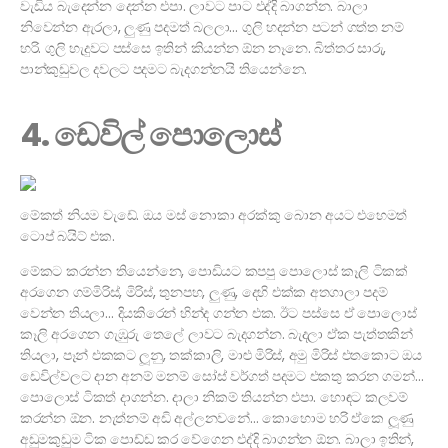
වැඩිය බැදෙන්න දෙන්න එපා. ලාවට පාට එද්දි බාගන්න. බාලා
නිවෙන්න ඇරලා, ලුණු පදමත් බලලා… ගුලි හදන්න පටන් ගත්ත නම්
හරි. ගුලි හැදුවට පස්සෙ ඉතින් කියන්න ඕන නෑනෙ. බිත්තර සාරු,
පාන්කුඩුවල දවලට පදමට බැදගන්නයි තියෙන්නෙ.
4. ඩෙවිල් පොලොස්
මේකත් නියම වැඩේ. ඔය මස් නොකා අරක්කු බොන අයට එහෙමත්
ටොප් බයිට් එක.
මේකට කරන්න තියෙන්නෙ, පොඩියට කපපු පොලොස් කෑලි ටිකක්
අරගෙන ගම්මිරිස්, මිරිස්, තුනපහ, ලුණු, දෙහි එක්ක අතගාලා පදම්
වෙන්න තියලා… දියකිරෙන් හින්ද ගන්න එක. ඊට පස්සෙ ඒ පොලොස්
කෑලි අරගෙන ගැඹුරු තෙලේ ලාවට බැදගන්න. බැදලා ඒක පැත්තකින්
තියලා, පෑන් එකකට ලූනු, තක්කාලි, මාළු මිරිස්, අමු මිරිස් එතකොට ඔය
ඩෙවිල්වලට දාන අනම් මනම් සෝස් වර්ගත් පදමට එකතු කරන ගමන්…
පොලොස් ටිකත් දාගන්න. දාලා නිකම් තියන්න එපා. හොඳට කලවම්
කරන්න ඕන. නැත්නම් අඩි අල්ලනවනේ… කොහොම හරි ඒකෙ ලූණු
අඩුමකුඩුම ටික පොඩ්ඩ කර වේගෙන එද්දි බාගන්න ඕන. බාලා ඉතින්,