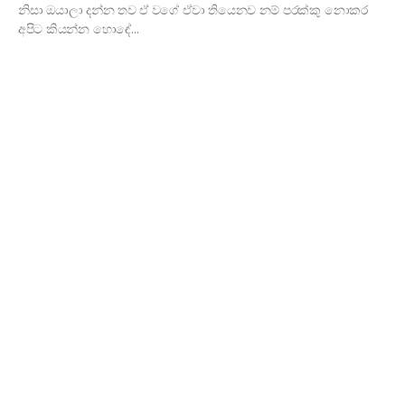
නිසා ඔයාලා දන්න තව ඒ වගේ ඒවා තියෙනව නම් පරක්කු නොකර
අපිට කියන්න හොඳේ…