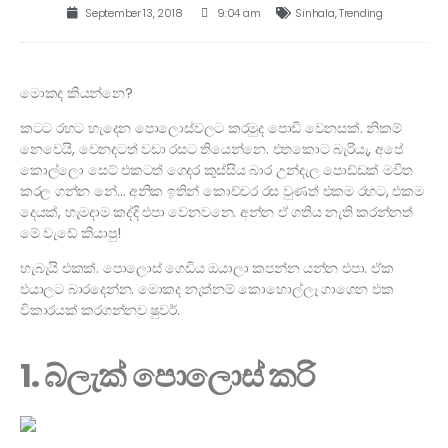
September 13, 2018
9:04 am
Sinhala
,
Trending
මොකද කියන්නෙ?
කටට රහට හැදෙන පොලොස්වලට කරමුද පොඩි වෙනසක්. නිකම්
නෙවෙයි, වෙනදටත් වඩා රසට තියෙන්නෙ. එතකොට බැරියැ, අපේ
කොල්ලො සෙට් එකටත් ගෙදර කුස්සිය බාර උන්දැල පොඩ්ඩක් මවිත
කරල ගන්න නේ… අනික ඉතින් කොච්චර රස වුණත් එකම රහට, එකම
දෙයක්, හැමදාම කද්දි එපා වෙනවනෙ. අන්න ඒ ගතිය නැති කරන්නත්
මේ වැඩේ කියාපු!
හැබැයි එකක්. පොලොස් ගෙඩිය ඔයාලා කපන්න යන්න එපා. ඒක
එයාලට බාරදෙන්න. මොකද නැත්නම් කොහොල්ලෑ ගාගෙන එක
විකාරයක් කරගන්නව ෂුවර්.
1. බ්ලැක් පොලොස් කරි