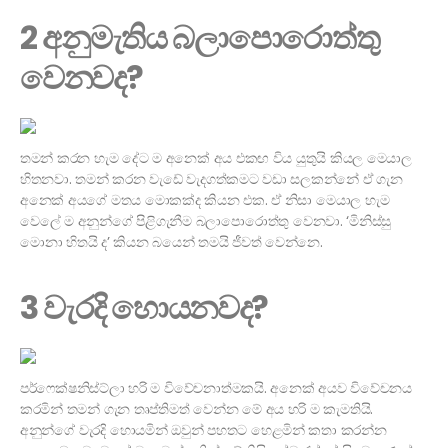
2 අනුමැතිය බලාපොරොත්තු
වෙනවද?
තමන් කරන හැම දේට ම අනෙක් අය එකඟ විය යුතුයි කියල මෙයාල
හිතනවා. තමන් කරන වැඩේ වැදගත්කමට වඩා සලකන්නේ ඒ ගැන
අනෙක් අයගේ මතය මොකක්ද කියන එක. ඒ නිසා මෙයාල හැම
වෙලේ ම අනුන්ගේ පිළිගැනීම බලාපොරොත්තු වෙනවා. ‘මිනිස්සු
මොනා හිතයි ද’ කියන බයෙන් තමයි ජීවත් වෙන්නෙ.
3 වැරදි හොයනවද?
පර්ෆෙක්ෂනිස්ට්ලා හරි ම විවේචනාත්මකයි. අනෙක් අයව විවේචනය
කරමින් තමන් ගැන තෘප්තිමත් වෙන්න මේ අය හරි ම කැමතියි.
අනුන්ගේ වැරදි හොයමින් ඔවුන් පහතට හෙළමින් කතා කරන්න