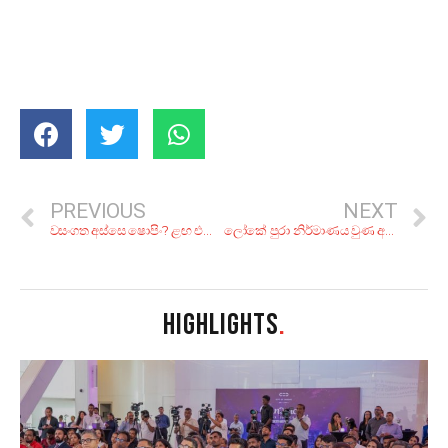
PREVIOUS
NEXT
වසංගත අස්සෙ ෂොපිං? ළඟ එන සීසන් එකේදි සාප්පු යනව නම් සිහියේ තියාගන්න ඕන කරුණු 9ක්
ලෝකේ පුරා නිර්මාණය වුණ අමුතු විදිහේ ගොඩනැඟිලි 10ක්
HIGHLIGHTS
.