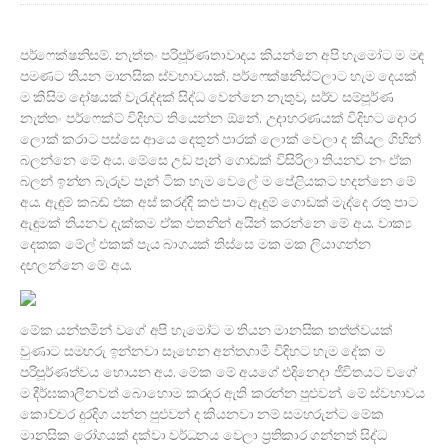
පර්ෆෙක්ෂනිසම්. නැත්තං පරිපූර්ණතාවාදය කියන්නෙ අපි හැමෝට ම මඳ
පමණට තියන මානසික ස්වභාවයක්. පර්ෆෙක්ෂනිස්ට්ලාට හැම දෙයක්
ම කිසිම දෝෂයක් වැරැද්දක් සිද්ධ වෙන්නෙ නැතුව, සර්ව සම්පූර්ණ
නැත්තං පර්ෆෙක්ට් විදිහට තියෙන්න ඕනේ. උදාහරණයක් විදිහට දොර
ලොක් කරාට පස්සෙ ආයෙ දෙතුන් පාරක් ලොක් වෙලා ද කියල ගිහින්
බලන්නෙ මේ අය. මේසෙ උඩ පෑන් ගොඩක් විසිරිලා තියනව නං ඒක
බලන් ඉන්න බැරුව පෑන් ටික හැම වෙලේ ම පේළියකට හදන්නෙ මේ
අය. ඇඳුම් කබඩ් එක අස් කරද්දි කළු පාට ඇඳුම් ගොඩක් මැද්දෙ රතු පාට
ඇඳුමක් තියනව දැක්කම ඒක එතනින් අයින් කරන්නෙ මේ අය. වාක්‍ය
දෙකක මේල් එකක් පැය බාගයක් තිස්සෙ මක මක ලියාගන්න
දඟලන්නෙ මේ අය.
මේක යන්තමින් වගේ අපි හැමෝට ම තියන මානසික තත්ත්වයක්
වුණාට සමහරු ඉන්නවා සෑහෙන අන්තගාමී විදිහට හැම දේක ම
පරිපූර්ණත්වය හොයන අය. මේක මේ අයගේ එදිනෙදා ජීවිතයට වගේ
ම දීර්ඝකාලීනවත් බොහොම කරදර ඇති කරන්න පුළුවන්. මේ ස්වභාවය
කොච්චර දුරදිග යන්න පුළුවන් ද කියනවා නම් සමහරුන්ට මේක
මානසික රෝගයක් දක්වා වර්ධනය වෙලා ප්‍රතිකාර ගන්නත් සිද්ධ