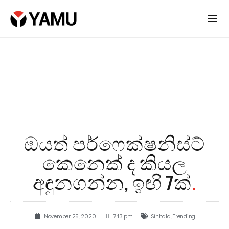
ඔයත් පර්ෆෙක්ෂනිස්ට්
කෙනෙක් ද කියල
අඳුනගන්න, ඉඟි 7ක්
.
November 25, 2020
7:13 pm
Sinhala
,
Trending