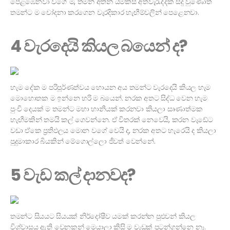
පෙළඹෙනවා වගේ ම, තමන් අතින් යම්කිසි අත්වැරැද්දක් සිදු වුණොත්
තමන්ට ම චෝදනා කරගෙන වැරදිකාර හැඟීම්වලින් පෙළෙනවා.
4 වැරදෙයි කියල බයෙන් ද?
හැම දේක ම පරිපූර්ණත්වය හොයන අය තමන්ට වැරදෙයි කියල හැම
මොහොතක ම ඉන්නෙ හරි ම බයෙන්. නරක අතට සිද්ධ වෙන හැම
පුංචි දෙයක් ම තමන්ට මහා හානියක් කරනවා කියලා සෘණාත්මක
හැඟීමකින් තමයි කල් ගෙවන්නෙ. ඒ විතරක් නෙවෙයි, කරන වැඩේට
වඩා ඒකෙ ප්‍රතිඵලය මොන වගේ වෙයි ද, නරක අතට හැරෙයි ද කියලා
පුදුමාකාර බියකින් මේගොල්ලො ජීවත් වෙන්නේ.
5 වැඩ කල් දානවද?
තමන්ට සියයට සියයක් නිර්දෝෂීව යමක් කරන්න පුළුවන් කියල
විශ්වාසය ඇති වෙනකන් මෙයාලා කිසි ම වැඩක් පටන්ගන්නෙ නෑ.