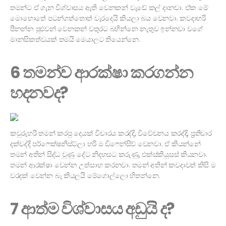
තමන්ට ඒ ගැන විශ්වාසය ඇති වෙනකන් වැඩේ කල් දානවා. ඒක මේ
මොහොතේ පටන්ගත්තොත් වැරදෙයි කියලා බය වෙනවා. කවදාහරි
පීනන්න පුළුවන් වෙනකන් වතුරට බහින්නෙ නැතුව ඉන්නවා වගේ
මානසිකත්වයක් තමයි මෙයාලට තියෙන්නෙ.
6 තමන්ව ආරක්ෂා කරගන්න
හදනවද?
කවුරුහරි තමන් කරපු දෙයක් විචාරය කරද්දි, විවේචනය කරද්දි, ප්‍රතිචාර
දක්වද්දි පර්ෆෙක්ෂනිස්ට්ලා හරි ම ඩිෆෙන්සිව් වෙනවා. ඒ කියන්නේ
තමන් අතින් සිද්ධ වුණු දේට නිදහසට කරුණු, එක්ස්කියුසස් කියනවා.
තමන් ආරක්ෂා වෙන්න උත්සාහ කරනවා. තමන් අතින් කවදාවත් කිසි ම
වරදක් වෙන්න බෑ කියලයි මේගොල්ලො හිතන්නෙ.
7 ආත්ම විශ්වාසය අඩුයි ද?