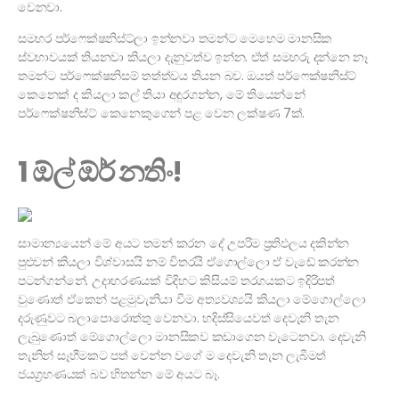
වෙනවා.
සමහර පර්ෆෙක්ෂනිස්ට්ලා ඉන්නවා තමන්ට මෙහෙම මානසික
ස්වභාවයක් තියනවා කියලා දැනුවත්ව ඉන්න. ඒත් සමහරු දන්නෙ නෑ
තමන්ට පර්ෆෙක්ෂනිසම් තත්ත්වය තියන බව. ඔයත් පර්ෆෙක්ෂනිස්ට්
කෙනෙක් ද කියලා කල් තියා අඳුරගන්න, මේ තියෙන්නේ
පර්ෆෙක්ෂනිස්ට් කෙනෙකුගෙන් පළ වෙන ලක්ෂණ 7ක්.
1 ඕල් ඕර් නතිං!
සාමාන්‍යයෙන් මේ අයට තමන් කරන දේ උපරිම ප්‍රතිඵලය දකින්න
පුළුවන් කියලා විශ්වාසයි නම් විතරයි ඒගොල්ලො ඒ වැඩේ කරන්න
පටන්ගන්නේ. උදාහරණයක් විදිහට කිසියම් තරගයකට ඉදිරිපත්
වුණොත් ඒකෙන් පළමුවැනියා වීම අත්‍යවශ්‍යයි කියලා මේගොල්ලො
දරුණුවට බලාපොරොත්තු වෙනවා. හදිස්සියෙවත් දෙවැනි තැන
ලැබුණොත් මේගොල්ලො මානසිකව කඩාගෙන වැටෙනවා. දෙවැනි
තැනින් සෑහීමකට පත් වෙන්න වගේ ම දෙවැනි තැන ලැබීමත්
ජයග්‍රහණයක් බව හිතන්න මේ අයට බෑ.