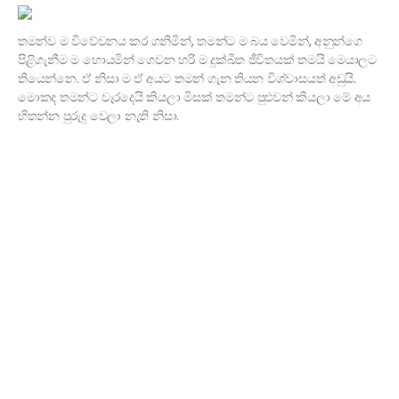
තමන්ව ම විවේචනය කර ගනිමින්, තමන්ට ම බය වෙමින්, අනුන්ගෙ
පිළිගැනීම ම හොයමින් ගෙවන හරි ම දුක්ඛිත ජීවිතයක් තමයි මෙයාලට
තියෙන්නෙ. ඒ නිසා ම ඒ අයට තමන් ගැන තියන විශ්වාසයත් අඩුයි.
මොකද තමන්ට වැරදෙයි කියලා මිසක් තමන්ට පුළුවන් කියලා මේ අය
හිතන්න පුරුදු වෙලා නැති නිසා.