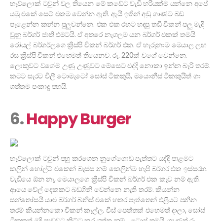
හැව්ලොක් ටවුන් වල තියෙන මේ කඩේට වැඩි හරියක්ම යන්නෙ අපේ
යමු එකේ සෙට් එකම වෙන්න ඇති. ඇයි ඉතින් අඩු ගාණට බඩ
පැළෙන්න කන්න පුලුවන්නෙ. එක එක රහට හදපු තඩි චිකන් පලු මැදි
වුනු බර්ගර් ජාති එමටයි. ඒ අතරෙ නැගලම යන බර්ගර් එකක් තමයි
රෝයල් බර්ගර්ලගෙ ක්‍රිස්පි චිකන් බර්ගර් එක. ඒ හැරුනාම මෙයාල ලඟ
රස ක්‍රිස්පි චිකන් එහෙමත් තියෙනව. රු. 220ක් වගේ වෙන්නෙ.
ලොකුවට වගේම උණු උණුවට මේසෙට එද්දි නොකා ඉන්න බැරි තරම්.
කටට සැරට චිලී ටොමැටෝ සෝස් ටිකකුයි, මයොනීස් ටිකකුයිත් ගා
ගත්තම පංකාදු පහයි.
6.
Happy Burger
හැව්ලොක් ටවුන් පහු කරගෙන නුගේගොඩ පැත්තට යද්දි පාළමට
කලින් හෝල්ට් එකෙන් බැස්ස නම් කෙලින්ම හැපි බර්ගර් එක ඉස්සරහ.
වැඩියෙ ඕන නෑ, මෙයාලගෙ ක්‍රිස්පි චිකන් බර්ගර් එක කෑව නම් ඇති.
ආයෙ වේල් දෙකකට බඩගිනි වෙන්නෙ නැති තරම්. කියන්න
සන්තෝසයි යාළු බර්ගර් බනිස් එකේ හතර පැත්තෙන් එළියට පනින
තරම් කියන්නකො චිකන් කෑල්ල. චීස් පෙත්තක් එහෙමත් දාලා, සෝස්
ටිකකුත් මදි පාඩුවට කිට්ටු කර ගත්ත නම්… ටොප් තමයි. ගාණත් රු.