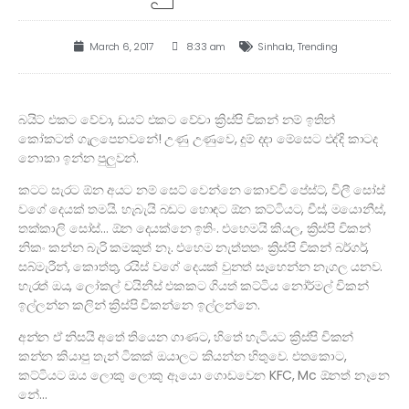
March 6, 2017
8:33 am
Sinhala
,
Trending
බයිට් එකට වේවා, ඩයට් එකට වේවා ක්‍රිස්පි චිකන් නම් ඉතින්
කෝකටත් ගැලපෙනවනේ! උණු උණුවෙ, දුම් දදා මේසෙට එද්දි කාටද
නොකා ඉන්න පුලුවන්.
කටට සැරට ඕන අයට නම් සෙට් වෙන්නෙ කොච්චි පේස්ට්, චිලී සෝස්
වගේ දෙයක් තමයි. හැබැයි බඩට හොඳට ඕන කට්ටියට, චීස්, මයොනීස්,
තක්කාලි සෝස්… ඕන දෙයක්නෙ ඉතිං. එහෙමයි කියල, ක්‍රිස්පි චිකන්
නිකං කන්න බැරි කමකුත් නෑ. එහෙම නැත්තතං ක්‍රිස්පි චිකන් බර්ගර්,
සබ්මැරීන්, කොත්තු, රයිස් වගේ දෙයක් වුනත් සෑහෙන්න නැගල යනව.
හැරත් ඔය, ලෝකල් චයිනීස් එකකට ගියත් කට්ටිය නෝර්මල් චිකන්
ඉල්ලන්න කලින් ක්‍රිස්පි චිකන්නෙ ඉල්ලන්නෙ.
අන්න ඒ නිසයි අතේ තියෙන ගාණට, හිතේ හැටියට ක්‍රිස්පි චිකන්
කන්න කියාපු තැන් ටිකක් ඔයාලට කියන්න හිතුවෙ. එතකොට,
කට්ටියට ඔය ලොකු ලොකු ඈයො ගොඩවෙන KFC, Mc ඕනත් නෑනෙ
නේ…