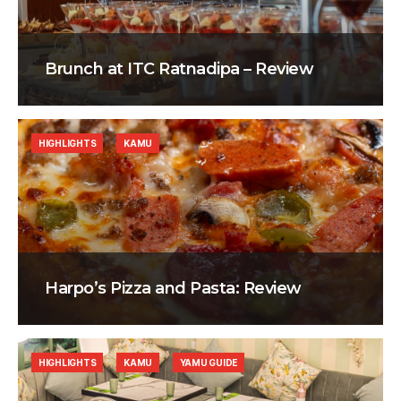
Brunch at ITC Ratnadipa – Review
HIGHLIGHTS
KAMU
Harpo’s Pizza and Pasta: Review
HIGHLIGHTS
KAMU
YAMU GUIDE