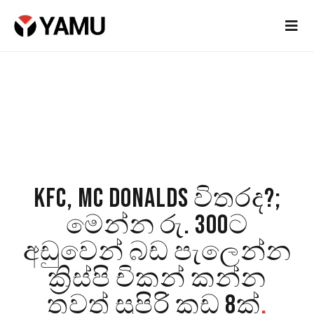
KFC, MC DONALDS විතරද?;
මෙන්න රු. 300ට
අඩුවෙන් බඩ පැලෙන්න
ක්‍රිස්පි චිකන් කන්න
තවත් සුපිරි කඩ 8ක්
.