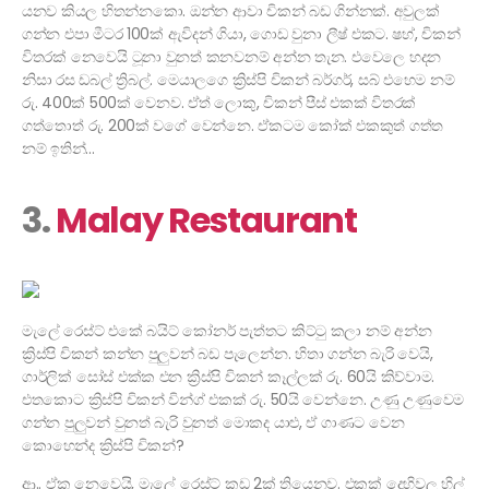
යනව කියල හිතන්නකො. ඔන්න ආවා චිකන් බඩ ගින්නක්. අවුලක්
ගන්න එපා මීටර 100ක් ඇවිදන් ගියා, ගොඩ වුනා ලීෂ් එකට. ෂහ්, චිකන්
විතරක් නෙවෙයි ටූනා වුනත් කනවනම් අන්න තැන. එවෙලෙ හදන
නිසා රස ඩබල් ත්‍රිබල්. මෙයාලගෙ ක්‍රිස්පි චිකන් බර්ගර්, සබ් එහෙම නම්
රු. 400ක් 500ක් වෙනව. ඒත් ලොකු, චිකන් පීස් එකක් විතරක්
ගත්තොත් රු. 200ක් වගේ වෙන්නෙ. ඒකටම කෝක් එකකුත් ගත්ත
නම් ඉතින්…
3.
Malay Restaurant
මැලේ රෙස්ට් එකේ බයිට් කෝනර් පැත්තට කිට්ටු කලා නම් අන්න
ක්‍රිස්පි චිකන් කන්න පුලුවන් බඩ පැලෙන්න. හිතා ගන්න බැරි වෙයි,
ගාර්ලික් සෝස් එක්ක එන ක්‍රිස්පි චිකන් කෑල්ලක් රු. 60යි කිව්වාම.
එතකොට ක්‍රිස්පි චිකන් වින්ග් එකක් රු. 50යි වෙන්නෙ. උණු උණුවෙම
ගන්න පුලුවන් වුනත් බැරි වුනත් මොකද යාළු, ඒ ගාණට වෙන
කොහෙන්ද ක්‍රිස්පි චිකන්?
ආ.. ඒක නෙවෙයි, මැලේ රෙස්ට් කඩ 2ක් තියෙනව. එකක් දෙහිවල හිල්