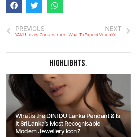
PREVIOUS
NEXT
YAMU Loves: Cookies from Subway
What To Expect When You’re In Sri Lanka
HIGHLIGHTS
.
What is the DINIDU Lanka Pendant & Is
It Sri Lanka’s Most Recognisable
Modern Jewellery Icon?