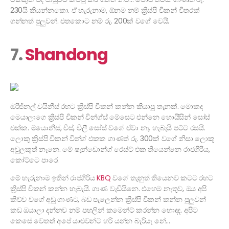
230යි කියන්නකො. ඒ හැරුනාම, ඕනම නම් ක්‍රිස්පි චිකන් විතරක්
ගන්නත් පුලුවන්. එතකොට නම් රු. 200ක් වගේ වෙයි.
7.
Shandong
ඔරිජිනල් චයිනීස් රහට ක්‍රිස්පි චිකන් කන්න කියාපු තැනක්. මොකද
මෙයාලාගෙ ක්‍රිස්පි චිකන් වින්ග්ස් මේසෙට එන්නෙ හොයිසින් සෝස්
එක්ක. මයොනීස්, චීස්, චිලී සෝස් වගේ ඒවා නෑ. හැබැයි පට්ට රසයි.
ලොකු ක්‍රිස්පි චිකන් වින්ග් එකක ගාණත් රු. 300ක් වගේ නිසා ලොකු
අවුලකුත් නෑනෙ. මේ ෂැන්ඩොන්ග් රෙස්ට් එක තියෙන්නෙ රාජගිරිය,
කෝට්ටෙ පාරෙ.
මේ හැරුනාම ඉතින් රාජගිරිය
KBQ
වගේ තැනුත් තියෙනව කටට රහට
ක්‍රිස්පි චිකන් කන්න හැබැයි. ගාණ වැඩියිනෙ. එහෙම නැතුව, ඔය අපි
කිව්ව වගේ අඩු ගාණට, බඩ පැලෙන්න ක්‍රිස්පි චිකන් කන්න පුලුවන්
කඩ ඔයාලා දන්නව නම් පහලින් කමෙන්ට් කරන්න හොඳද. අපිට
කෙසේ වෙතත් අපේ යාළුවන්ට හරි යන්න බැරියැ නේ…