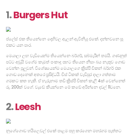
1.
Burgers Hut
ප්ලේස් එක තියෙන්නෙ දෙහිවල ඇලන් ඇවිනියු එකේ. දන්නවනෙ සූ
එකට යන පාර.
මෙයාලා ලඟ වැඩියෙන්ම තියෙන්නෙ බර්ගර්, සබ්මැරීන් තමයි. ගණනුත්
පට්ට අඩුයි වගේම කෑමත් පංකාදු පහට තියෙන නිසා බය නැතුව ගොඩ
වෙන්න පුලුවන්. විශේෂයෙන්ම මෙයාලගෙ ක්‍රිස්පි චිකන් බර්ගර් එක
ගොඩ දෙනෙක් අතරෙ ප්‍රසිද්ධයි. චීස් ටිකක් වැඩිපුර දාලා ගත්තාම
ගමකට කත හැකි. ඒ හැරුනාම තඩි ක්‍රිස්පි චිකන් කෑලි 4ක් වෙන්නෙත්
රු. 200ක් වගේ. වැඩේ කියන්නෙ මේ කඩේ අරින්නෙ දවල් 11ටනෙ.
2.
Leesh
නුගේගොඩ හයිලෙවල් එකේ පාළම පහු කරගෙන මහරගම පැත්තට