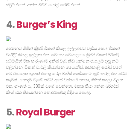
ස්ට්‍රීට් එකේ. අනික බම්බ ගෝල් රෝඩ් එකේ.
4.
Burger’s King
මෙතනට ගිහින් ක්‍රිස්පි චිකන් කියල ඉල්ලනවට වැඩිය හොඳ ‘චිකන්
චාර්ලි’ කියල ඉල්ලන එක. මොකද මෙයාලගෙ ක්‍රිස්පි චිකන් බර්ගර්,
සබ්මැරීන් ටික හැරුණාම අනිත් වැඩ කිඩ යන්නෙ එයාලම දාපු නම්
වලින්නෙ. චිකන් චාර්ලි කියන්නෙ මයොනීස්, තක්කාලි සෝස් වගේ
තව රස දෙක තුනක් එකතු කරල බනිස් ගෙඩියකට ඇඩ් කරල එන පට්ට
කෑමක්. හොඳම වැඩේ තමයි අපේ විස්තරේ නාහා, ගිහින් කාලා බලන
එක. ගාණත් රු. 330ක් වගේ වෙන්නෙ. මතක තියා ගන්න බර්ගර්ස්
කිංග් එක තියෙන්නෙ කොම්පඤ්ඤ වීදියෙ හොඳද.
5.
Royal Burger