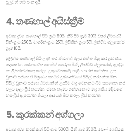
පුලුවන් නම් පංකාදුයි.
4. තණහාල් අයිස්ක්‍රීම්
අවශ්‍ය ද්‍රව්‍ය: තණහාල් පිටි ග්‍රෑම් 80යි, කිරි පිටි ග්‍රෑම් 30යි, වතුර ලීටරයයි,
සීනි ග්‍රෑම් 250යි, මාගරින් ග්‍රෑම් 25යි, ලිසිතින් ග්‍රෑම් 5යි, ලික්විඩ් ග්ලුකෝස්
ග්‍රෑම් 10යි.
මුලින්ම තණහාල් පිටි උණු කර නිවාගත් ජලය එක්ක මිශ්‍ර කර ද්‍රාවණය
හදාගන්න. පස්සෙ ඒක හොඳින් පෙරලා සීනි, ලික්විඩ් ග්ලුකෝස්, ඇස්ට්‍රා
හා ලිසිතින් එකතු කරලා උකුවෙනකම්, හැඳි ගගා රත් කරන්න. උකු
වුනාට පස්සෙ ඒ මිශ්‍රණය කාමර උෂ්ණත්වයේ සිසිල් කරගන්න ඔ්න.
සිසිල් වුනාට පස්සෙ බීටරයකින් උපරිම මෘදු වෙනකම් බීට් කරගෙන කප්
වලට දාලා ෆ්‍රීස් කරන්න. ඒකෙ කෑමට ගන්නකොට මෘදු ගතිය මදි වගේ
නම් ෆ්‍රීස් ඇරෙන්න තියලා ආයෙත් බීට් කරලා ෆ්‍රීස් කරන්න
5. කුරක්කන් අග්ගලා
අවශ්‍ය ද්‍රව්‍ය: කුරක්කන් පිටි ග්‍රෑම් 500යි, සීනි ග්‍රෑම් 350යි, පොල් ගෙඩියක