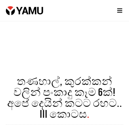
තණහාල්, කුරක්කන්
වලින් පංකාදු කෑම 6ක්!
අපේ දෙයින් කටට රහට..
III කොටස
.