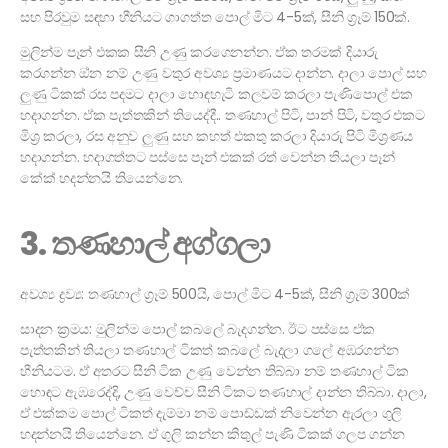
සහ පිරවුම සඳහා හීනියට ගාගත්ත පොල් මිට 4-5ක්, සීනි ග්‍රෑම් 150ක්.
මුලින්ම පෑන් එකක සීනි උණු කරගෙනන්න. ඒක තරමක් දියාරු
කරගන්න ඔ්න නම් උණු වතුර අවශ්‍ය ප්‍රමාණයට දාන්න. දාලා පොල් සහ
ලුණු ටිකක් රස පදමට දාලා හොඳහැටි කලවම් කරලා පැණිපොල් එක
හදාගන්න. ඒක පැත්තකින් තියෙද්දී.. තණහාල් පිටි, පාන් පිටි, වතුර එකට
මිශ්‍ර කරලා, රස අනුව ලුණු සහ කහත් එකතු කරලා දියාරු පිටි මිශ්‍රණය
හදාගන්න. හදාගත්තට පස්සෙ පෑන් එකක් රත් වෙන්න තියලා පෑන්
කේක් හදන්නයි තියෙන්නෙ.
3. තණහාල් අග්ගලා
අවශ්‍ය ද්‍රව්‍ය: තණහාල් ග්‍රෑම් 500යි, පොල් මිට 4-5ක්, සීනි ග්‍රෑම් 300ක්
සාදන ක්‍රමය: මුලින්ම පොල් කබලේ බැදගන්න. ඊට පස්සෙ ඒක
පැත්තකින් තියලා තණහාල් ටිකත් කබලේ බැදලා ගලේ අඹරගන්න
හීනියටම. ඒ අතරට සීනි ටික උණු වෙන්න තිබ්බා නම් තණහාල් ටික
හොඳට ඇඹරෙද්දි, උණු වෙච්ච සීනි ටිකට තණහාල් දාන්න තිබ්බා. දාලා,
ඒ එක්කම පොල් ටිකත් දැම්මා නම් පොඩ්ඩක් නිවෙන්න ඇරලා ගුලි
හදන්නයි තියෙන්නෙ. ඒ ගුලි කන්න කිතුල් පැණි ටිකක් ගලප ගන්න