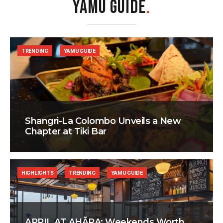
YAMU GUIDE
.
TRENDING
YAMU GUIDE
Shangri-La Colombo Unveils a New
Chapter at Tiki Bar
HIGHLIGHTS
TRENDING
YAMU GUIDE
APRIL AT AHÃRA: Weekends Worth