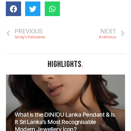
PREVIOUS
NEXT
Sindy’s Patisserie
Krèmeux
HIGHLIGHTS
.
What is the DINIDU Lanka Pendant & Is
It Sri Lanka’s Most Recognisable
Modern Jewellery Icon?