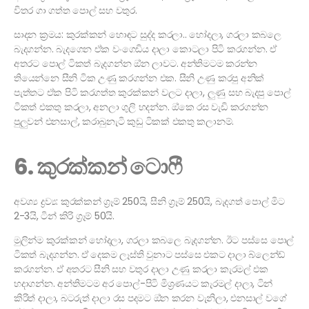
විතර ගා ගත්ත පොල් සහ වතුර.
සාදන ක්‍රමය: කුරක්කන් හොඳට සුද්ද කරලා.. හෝදලා, ගරලා කබලෙ
බැදගන්න. බැදගෙන ඒක වංගෙඩිය දාලා කොටලා පිටි කරගන්න. ඒ
අතරට පොල් ටිකත් බැදගන්න ඔ්න ලාවට. අන්තිමටම කරන්න
තියෙන්නෙ සීනි ටික උණු කරගන්න එක. සීනි උණු කරපු අනික්
පැත්තට ඒක පිටි කරගත්ත කුරක්කන් වලට දාලා, ලුණු සහ බැදපු පොල්
ටිකත් එකතු කරලා, අනලා ගුලි හදන්න. ඔ්කෙ රස වැඩි කරගන්න
පුලුවන් එනසාල්, කරාබුනැටි කුඩු ටිකක් එකතු කලානම්.
6. කුරක්කන් ටොෆී
අවශ්‍ය ද්‍රව්‍ය: කුරක්කන් ග්‍රෑම් 250යි, සීනි ග්‍රෑම් 250යි, බැදගත් පොල් මිට
2-3යි, ටින් කිරි ග්‍රෑම් 50යි.
මුලින්ම කුරක්කන් හෝදලා, ගරලා කබලෙ බැදගන්න. ඊට පස්සෙ පොල්
ටිකත් බැදගන්න. ඒ දෙකම ලෑස්ති වුනාට පස්සෙ එකට දාලා බ්ලෙන්ඩ්
කරගන්න. ඒ අතරට සීනි සහ වතුර දාලා උණු කරලා කැරමල් එක
හදාගන්න. අන්තිමටම අර පොල්-පිටි මිශ්‍රණයට කැරමල් දාලා, ටින්
කිරිත් දාලා, බටරුත් දාලා රස පදමට ඔ්න කරන වැනිලා, එනසාල් වගේ