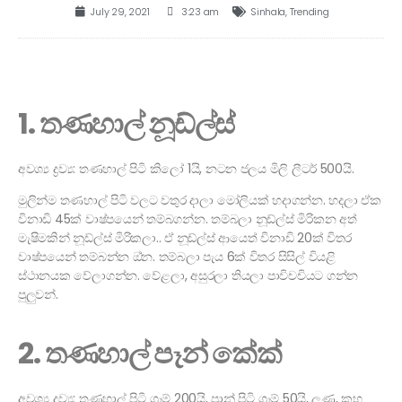
July 29, 2021
3:23 am
Sinhala
,
Trending
1. තණහාල් නූඩ්ල්ස්
අවශ්‍ය ද්‍රව්‍ය: තණහාල් පිටි කිලෝ 1යි, නටන ජලය මිලි ලීටර් 500යි.
මුලින්ම තණහාල් පිටි වලට වතුර දාලා මෝලියක් හදාගන්න. හදලා ඒක
විනාඩි 45ක් වාෂ්පයෙන් තම්බගන්න. තම්බලා නූඩ්ල්ස් මිරිකන අත්
මැෂිමකින් නූඩ්ල්ස් මිරිකලා.. ඒ නූඩ්ල්ස් ආයෙත් විනාඩි 20ක් විතර
වාෂ්පයෙන් තම්බන්න ඔ්න. තම්බලා පැය 6ක් විතර සිසිල් වියළි
ස්ථානයක වේලාගන්න. වේළලා, අසුරලා තියලා පාවිචචියට ගන්න
පුලුවන්.
2. තණහාල් පෑන් කේක්
අවශ්‍ය ද්‍රව්‍ය: තණහාල් පිටි ග්‍රෑම් 200යි, පාන් පිටි ග්‍රෑම් 50යි, ලුණු, කහ