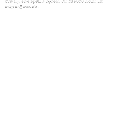
ඒවත් දාලා හොඳ මිශ්‍රණයක් හදාගනෙ.. ඒක රත් වෙච්ච තැටියක තුනී
කරලා කෑලි කපාගන්න.