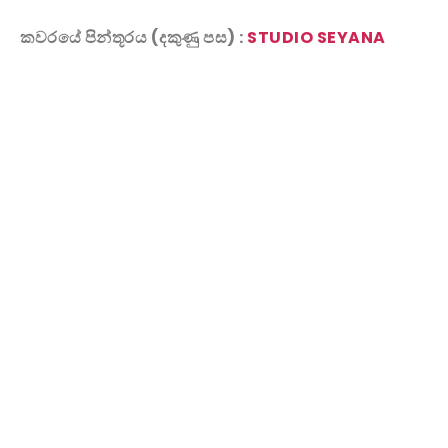
කවරයේ පින්තූරය (දකුණු පස) :
STUDIO SEYANA