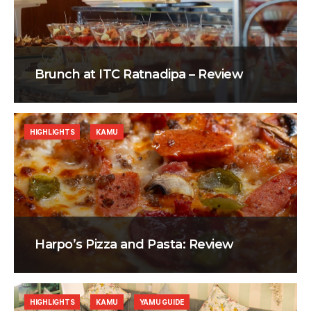
Brunch at ITC Ratnadipa – Review
HIGHLIGHTS
KAMU
Harpo’s Pizza and Pasta: Review
HIGHLIGHTS
KAMU
YAMU GUIDE