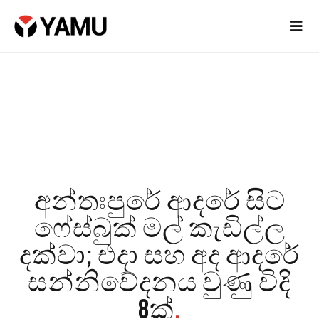
අන්තඃපුරේ ආදරේ සිට
ෆේස්බුක් මල් කැඩිල්ල
දක්වා; එදා සහ අද ආදරේ
සන්නිවේදනය වුණු විදි
8ක්
.