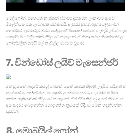
ටෙලිෆෝන්, එහෙමත් නැත්තන් ස්ථාවර දුරකථන ලංකාවට ආවේ
මිලේනියම් එක ලබනවත් එක්කමයි. ඇඩ්රස් හුවමාරුව ටෙලිෆෝන්
නොම්මර හුවමාරුව බවට පත්වුණේ ඕකෙන් පස්සේ. හැබැයි ඉතින් හැම
ගෙදරට ම ටෙලිෆෝන් තිබුණේ නැහැනේ. ඒ නිසා කමියුනිකේෂන්වල
ෆෝන්වලින් තමයි මල් කැඩිල්ල ජයට ම වුණේ.
7. වින්ඩෝස් ලයිව් මැසෙන්ජර්
මේ ක්‍රමෙන් ආදරේ කළේ තරමක් යමක් කමක් තිබුණු උදවිය. පරිගණක
තාක්ෂණය, අන්තර්ජාල පහසුකම් ලංකාවට ආවට, හැමෝට ම ඕවා
ගන්න හැකියාවක් තිබුණේ නැහැනේ. ඒත් ඒවා තිබුණු අයත් හිටියා. ඒ
අය ආදරය බෙදාගන්න යොදාගත්ත ක්‍රමයක් විදියට මේක හඳුන්වන්න
පුළුවන්.
8. මොබයිල් ෆෝන්