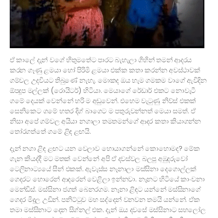
ඒ කාලේ දැන් වගේ හිතුමතේට පාරට බැහැලා ගිහින් තමන් ආදරය
කරන ගෑණු ළමයා හෝ පිරිමි ළමයා එක්ක කතා කරන්න අවස්ථාවක්
ගම්වල උදවියට තිබුණේ නැහැ. මොකද ඔය හැම ගමකම වාගේ ඇවිදින
ඕපදූප මල්ලක් (රොයිටර්) හිටියා. මෙයාගේ රේඩාර් එකට නොවැටී
ගමේ දෙයක් වෙන්නේ හරි ම අඩුවෙන්. එහෙම වැටුණු නිව්ස් එකක්
සෙනිකෙට ගමේ හතර දිග් බාගෙට ම පතුරුවන්නත් මෙයා සමත්. ඒ
නිසා අපේ ගම්වල අයියා නගාලා තමතමන්ගේ ආදර කතා කියාගන්න
තෝරගත්තේ ගමේ ළිඳ ළඟයි.
දැන් නගා ළිඳ ළඟට යන වෙලාව හොයාගන්නේ කොහොමද? මේක
ගැන කියද්දී මට මතක් වෙන්නේ අපි ඒ දවස්වල බලපු අඹුදරුවෝ
ටෙලිනාට්‍යයේ සීන් එකක්. ඇවැස්ස නෑනාලා මස්සිනා දෙගොල්ලක්
ගෙදරට හොරෙන් ආදරෙන් වෙළිලා ඉන්නවා. නෑනට හිටියේ කාංචනා
මෙන්ඩිස්. මස්සිනා ජගත් බෙනරගම. නෑනා ළිඳට යන්නේ මස්සිනාගේ
ගෙදර මිදුල උඩින්. පනිට්ටුව මහ සද්දෙන් වනවන තමයි යන්නේ. ඒක
තමා මස්සිනාට දෙන සිග්නල් එක. දැන් ඔය දවසේ මස්සිනාට සහලෝල