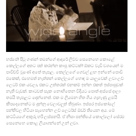
හප්පේ! පිටු ගණන් තමන්ගේ ආදරේ ලිව්ව සෙනෙහෙ කොළේ
කෙල්ලගේ අතට පත් කරන්න කාපු කට්ටක්! ඕකට වැඩි වශයෙන් ම
පාවිච්චි වුණේ අතේ තැපෑල. කෙල්ලගේ ගෙවල් ළඟ ඉන්නේ පොඩි
එකෙක්, එහෙමත් නැත්තන් කෙල්ලගේ හොඳ ම යාලුවෙක් ලවා ලව්
ලෙටර් එක යවලා, එකට උත්තරක් එනකම් ඉන්න එකත් ඉස්පාසුවක්
නැති වැඩක්. කාටවත් සැක නොහිතෙන විදියට පොත් අස්සේ දාලා
තමයි තැපෑලට දෙන්නෙත්. එක ම ලියමන හිත ගිය ගැහැණු ළමයි
කීපදෙනෙක්ට ම දුන්නු වෙලාවලුත් තිබුණා. ඉස්සර ඉස්කෝලේ
පන්තිවල හිටියා සෑහෙන්න ලව් ලෙටර්ස් ඕඩර් තියෙන අය. මේ
කට්ටියගේ අකුරු හරි ලස්සනයි. ඒ නිසා පන්තියේ කොල්ලෝ සේරම
සෙනෙහෙ කොළ ලියාගන්නේ උන් ලවා.