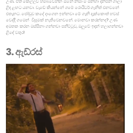
උණ. ඒත් කෙල්ලව හම්බවෙන්න ඕනේ නිසා ම මිනිහා දනිපනි ගාලා
ළිඳ ළඟට යනවා. වැඩේ කියන්නේ ගමේ රොයිටර් ගෑනිත් එනවනේ
එතැනට. ජෝඩුව කදේ දාගෙන ඉන්නවා මේ ගෑනි දැක්කොත් හවස්
වෙද්දී ගමෙන් විසුමක් නැතිවෙනවනේ. මොනවා කරන්නද? උණ
අමතක කරන මස්සිනා ගන්නවා පනිට්ටුව, ඔලුවේ ඉඳන් හලාගන්නවා
ළිඳේ වතුර!
3. ඇඩ්රස්