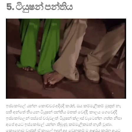
5. ටියුෂන් පන්තිය
ඉස්කෝලේ යන්න කොච්චර අදිමදි කරත්, ඔය කම්මැලිකම් මුකුත් නෑ
සති අන්තේ තියෙන ටියුෂන් පන්තිය මතක් වෙද්දී. කාලය ගෙවෙද්දී
ඉස්කෝලෙන් පස්සේ වරුවලත් ටියුෂන් ක්ලාස් වැටෙන්න ගත්ත නිසා
අපේ අයට ඉස්කෝලේ යන්න තිබුණු කම්මැලිකමත් නැති වුණා.
කොහොම වුණත් ඒ කාලේ ඉඳන් අද වෙනකම් ම ආදරය කරන අයට