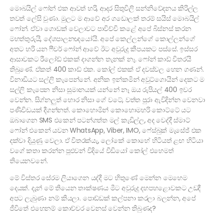
මොබයිල් ෆෝන් එක ආවත් හරි, ආදර සිතුවිලි සන්නිවේදනය කිරිල්ල
තවත් ලේසි වුණා. මුලට ම ආවේ අර ගඩොලක් තරම් සයිස් මොබයිල්
ෆෝන්. ඒවා ගොඩක් වෙලාවට පාවිච්චි කළේ අපේ බිස්නස් කරන
මහත්තුරුයි, දේශපාලනඥයෝයි. අපේ කෙල්ලන්ගේ කොල්ලන්ගේ
අතට හරි යන ෆීචර් ෆෝන් ආවේ ඊට අවුරුදු කීපයකට පස්සේ. ඉස්සර
ආසාවකට රීලෝඩ් එකක් දාගන්න තැනක් නෑ. ෆෝන් කාඩ් විතරයි
තිබුණේ. ඒකත් 400 කාඩ් එක. කෝල් එකක් ඒ දවස්වල හෙන ගණන්.
විනාඩියට සල්ලි කැපෙන්නේ. අනික ඉන්කමින් අවුට්ගොයින් දෙකට ම
සල්ලි කැපෙන නිසා සුමානයක් යන්නේ නෑ ඔය රුපියල් 400 ඉවර
වෙන්න. සිග්නලුත් හොර නිසා ගේ වටේ, වත්ත පුරා ඇවිදින්න වෙනවා
පණිවිඩයක් දීගන්නත්. කොහොමින් කොහොමහරි කොට්ටේ යට
ඔබාගෙන SMS එකෙන් පටන්ගත්ත මල් කැඩිල්ල, අද වෙද්දී ස්මාට්
ෆෝන් එකෙන් යවන WhatsApp, Viber, IMO, ෆේස්බුක් මැසේජ් එක
දක්වා දියුණු වෙලා. ඒ විතරක්යැ, ලෝකේ කොහේ හිටියත් ළඟ හිටියා
වගේ කතා කරන්න පුළුවන් විදියේ වීඩියෝ කෝල් එහෙමත්
තියෙනවනේ.
මේ විස්තර සේරම ලියාගෙන යද්දී මට හිතුණේ මෙන්න මෙහෙම
දෙයක්. දැන් මේ තියෙන තාක්ෂණය මීට අවුරුදු දහපහළොවකට උඩදී
අපට ලැබුණා නම් කියලා. පොඩ්ඩක් කල්පනා කරලා බලන්න, අපේ
ජීවිතේ එහෙනම් කොච්චර වෙනස් වෙන්න තිබුණද?