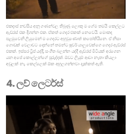
එකදාස් නවසිය අනූ ගණන්වල තිබුණු ලොකු ම ගේම තමයි කෙල්ලට
ඇඩ්රස් එක දීගන්න එක. ඒකත් ගෙදර එකක් නෙවෙයි. මොකද
පළමුවෙනි ලියුමෙන් ම ගෙදරට අහුවුණොත් කපෝතියිනෙ. ඒ නිසා
ගොඩක් වෙලාවට දෙන්නේ තමන්ට ෂුවර් යාලුවෙක්ගෙ ගෙදර ඇඩ්රස්
එකක්. ඉස්සර ට්‍රිප් යද්දී, සංගීත බලන්න යද්දී ඇඩ්රස් මිටියක් අරගෙන
යන අපේ කොල්ලන්ගේ පුරුද්දක්. ඕවට ලියුම් ආවා නැතා කියලා
අවුලක් නෑ. කෙල්ලෙක් ඕක අහුලගන්නවා දැක්කත් ඇති.
4. ලව් ලෙටර්ස්