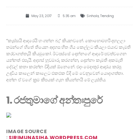
May 23, 2017
5:35 am
Sinhala
,
Trending
“කැස්සයි ආදරෙයි හංගන්න බෑ” කියනවනේ. කොහොමහරි දඟලලා
තමන්ගේ හිතේ තියෙන අදහස හිත ගිය කෙල්ලට කියලා එයාව කැමති
කරවාගත්තැයි කියමුකෝ. ඊටපස්සේ දෙන්නගේ ආදරේ පවත්වගෙන
යන්නත් එපැයි. අදහස් හුවමාරු කරගන්න, දෙන්නා කැමති අකමැති
දේවල් කතා කරන්න විදියක් ඕනෙනේ. එදා මෙදාතුර ආදරය කරපු
උදවිය කාලෙන් කාලෙට එකඑක විදි මේ වෙනුවෙන් යොදාගත්තා.
අන්න ඒ වගේ ක්‍රම කීපයක් ගැන කියන්නයි මේ ලෑස්තිය.
1. රජතුමාගේ අන්තඃපුරේ
IMAGE SOURCE
:
SIRIMUNASIHA.WORDPRESS.COM