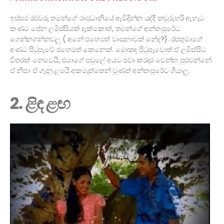
ඉස්සර රජවරු තමන්ගේ රාජධානියේ ඇවිදින්න යද්දී කවුරුහරි ඇහැට
කණට පේන ලමිස්සියක් දැක්කොත්, තමන්ගේ අන්තඃපුරේට
ගෙන්නගන්නවලු ( අනේ එහෙමත් වාසනාවක් නේද?). රජතුමාගේ
අණට පිටුපෑවේ එහෙමත් කෙනෙක්. මොකද පිටුපෑවොත් ඒ ලමිස්සිට
විතරක් නෙවෙයි, එයාගේ පවුලේ අයට පවා කරදර වෙන්න පුළුවන්නේ.
ඒ නිසා ඒ ගෑනු ළමයි අකමැත්තෙන් වුණත් අන්තඃපුරේට ගියාලු.
2. ළිඳ ළඟ