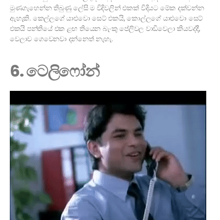
මුණගැහෙන්න තිබුණු ලේසි ම විදිවලින් එකක් විදියට මේක දක්වන්න
ඇහැකි. කෙල්ලගේ යාළුවො සෙට් එකයි, කොල්ලගේ යාළුවො සෙට්
එකයි පන්තියේ එක ළඟ තියෙන බැංකු පේලිවල වාඩිවෙලා කියවද්දී,
වෙලාව ගෙවෙනවා දන්නෙත් නැහැ.
6. ටෙලිෆෝන්