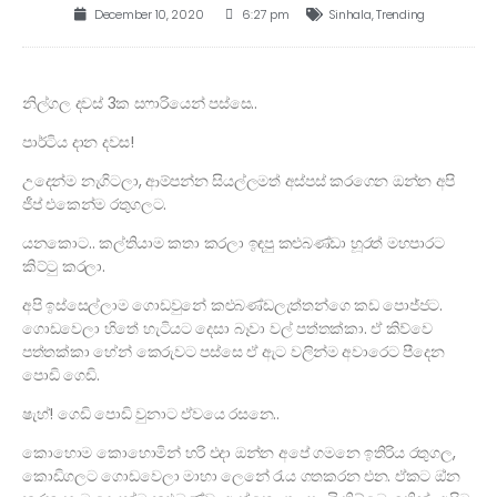
December 10, 2020
6:27 pm
Sinhala
,
Trending
නිල්ගල දවස් 3ක සෆාරියෙන් පස්සෙ..
පාර්ටිය දාන දවස!
උදෙන්ම නැගිටලා, ආම්පන්න සියල්ලමත් අස්පස් කරගෙන ඔන්න අපි
ජීප් එකෙන්ම රතුගලට.
යනකොට.. කල්තියාම කතා කරලා ඉඳපු කළුබණ්ඩා හූරත් මහපාරට
කිට්ටු කරලා.
අපි ඉස්සෙල්ලාම ගොඩවුනේ කළුබණ්ඩලැත්තන්ගෙ කඩ පොජ්ජට.
ගොඩවෙලා හිතේ හැටියට දෙසා බෑවා වල් පත්තක්කා. ඒ කිව්වෙ
පත්තක්කා හේන් කෙරුවට පස්සෙ ඒ ඇට වලින්ම අවාරෙට පීදෙන
පොඩි ගෙඩි.
ෂැහ්! ගෙඩි පොඩි වුනාට ඒවයෙ රසනෙ..
කොහොම කොහොමින් හරි එදා ඔන්න අපේ ගමනෙ ඉතිරිය රතුගල,
කොඩිගලට ගොඩවෙලා මාහා ලෙනේ රැය ගතකරන එන. ඒකට ඔ්න