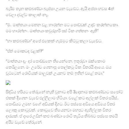
බැරිම තැන කළුබණ්ඩා බැස්සා උයන වැඩේට. ඇයි අප්පා හවස 4ත්
වෙලා දවල්ට කාලාත් නෑ..
“ම්.. මාත්තයා මෙතන වළ හාරන්න මට පොඩ්ඩක් උදව් කරන්නකො.
මම හාරන්නං. මාත්තයා කවුරුහරි පස් ටික ගත්තනං ඇති”
“හා කළුබණ්ඩා” අපේ එකෙක් ගැම්මට කිට්ටු කලා වැඩේට.
“ඒත් මොකටද වළක්?”
“මාත්තයා දැං දර පොඩ්ඩනෙ තියෙන්නෙ. ඉතුරුවා ඔක්කොම
තෙමිලනෙ. මං උරේට ගෙනාපු පොල්කටු ටික විතරයි ආයෙ. ඔය
චුට්ටෙන් රොටියක් මාලුවක් උයනව නම් ඉතින් වළේ තමා.”
සිද්ධිය හරියට තේරුනේ නැති වුනාට අපි 3දෙනාම කළුබණ්ඩාට සපෝට්
එකක් දීගෙන වැඩේ එල්ලිලාම හිටියා. වළේ කට අල්ලක් විතර සයිස්..
පොඩියට උමඟ වගේ අඩියක් දිගට. ඊට පස්සෙ අඩියෙ අඩියෙ විතර
ලොකු කොටුවක්. කොටුවෙ තියෙනවා මහපට ඇඟිල්ලක විතර
දාරයක්. ඒ දාරෙ උඩින් කළු බණ්ඩා රොටි තැටිය තිබ්බට පස්සෙ තමයි
අපිට වැඩේ තේරුනේ.