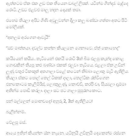
ඇත්තටම ඒක එක උඩ එක තියෙන ඩබල් ලිපක්. යටින්ම ගින්දර. මැද්දෙ
රොටි. උඩට එළවළු මාලු හදන දෙයක් තමා.
එහෙම තියලා අපිට ගිණි අවුලුවන්න දීලා කලු බණ්ඩා ගත්තා අතට පිටි
මෝලියක්.
“අනලම අරගෙන ආවැයි”
“ඔව් මාත්තයා. දවල්ට කන්න කියලනෙ ගෙනාවෙ. ඒත් කොහෙද”
කයියෙන් කයිය.. තැටියෙන් එකයි රොටි 3ක් බිම එලපු කැන්ද කොළ
ගොඩකින් තියපු කළු බණ්ඩා එකක් එලුවා තැටියෙ. එළලා ඒක උඩින්
ලුණු වතුර ටිකකුත් අතගාලා වළේ කටෙන් තිබ්බා ලොකු මැටි ඇතිලිය.
තියලා ඒකට පොල් තෙල් ටිකක් දාලා, තෙල්ටික රත්වීගෙන
එනකොටම කෑලිමිරිස්, ලොකුලූණු, කොච්චි, කරපිංචා, සියඹලා දැම්මා
අතින්ම පොඩි කරලා. දාලා සට පට ගාලා පුපුරනකොට..
පන් මල්ලෙන් මොනවදෝ අහුරු 2, 3ක් ඇතිලියට!
බැලින්නම්..
වේලපු මස්..
ආයෙ ඉතින් කියන්න ඔ්න නෑනෙ. යටිනුයි උඩිනුයි දෙකෙන්ම රස්නෙ