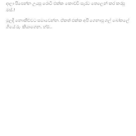
දාලා පිපෙන්න උයපු රොටි එක්ක කොච්චි සැරට තෙලෙන් කර කරපු
මස්..!
මුලදි නොකිව්වට සමාවෙන්න. ඒකත් එක්ක අපි ගෙනාපු ගල් බෝතලේ
ගියේ රූං කියාගෙන.. හ්ම්…