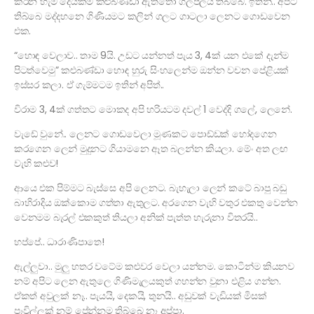
කරන හැම දෙයක්ම කළුබණ්ඩා ඇත්තො ගලපලයි තිබ්බෙ. ඉතින්.. අපිට
තිබ්බෙ මද්දහනෙ ගිණියමට කලින් ගලට ගාටලා ලෙනට ගොඩවෙන
එක.
“හොඳ වෙලාව.. තාම 9යි. උඩට යන්නත් පැය 3, 4ක් යන එකේ දැන්ම
පිටත්වෙමු” කළුබණ්ඩා හොඳ හුරු සිංහලෙන්ම ඔන්න වචන පේළියක්
ඉස්සර කලා. ඒ ගැම්මටම ඉතින් අපිත්..
විරාම 3, 4ක් ගත්තට මොකද අපි හරියටම දවල් 1 වෙද්දි ගලේ, ලෙනේ.
වැඩේ වුනේ.. ලෙනට ගොඩවෙලා මූණකට පොඩ්ඩක් හෝදගෙන
කරගෙන ලෙන් මුදුනට ගියාමනෙ ඈත බලන්න කියලා. මේං අත ලඟ
වැහි කළුව!
ආයෙ එක පිම්මට බැස්සෙ අපි ලෙනට. බැහැලා ලෙන් කටේ බාපු බඩු
බාහිරාදිය ඔක්කොම ගත්තා ඇතුලට. අරගෙන වැහි වතුර එකතු වෙන්න
වෙනමම බැරල් එකකුත් තියලා අනික් පැත්ත හැරුනා විතරයි..
හප්පේ.. ධාරාණිපාතෙ!
ඇල්ලුවා.. මුලු හතර වටේම කළුවර වෙලා යන්නම. කොටින්ම කියනව
නම් අපිට ලෙන ඇතුලෙ ගිණිමැලයකුත් ගහන්න වුනා එළිය ගන්න.
ඒකත් අවුලක් නෑ.. පැයයි, දෙකයි, තුනයි.. අඩුවක් වැඩියක් මිසක්
පෑවිල්ලක් නම් පේන්නම තිබ්බෙ නෑ අප්පා.