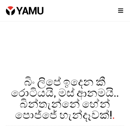
බිං ලිපේ ඉදෙන කී
රොටියයි, මස් ආනමයි..
බින්තැන්නේ හේන්
පොජ්ජේ හැන්දෑවක්!
.