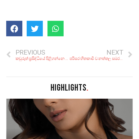
PREVIOUS
NEXT
කවුරුත් ප්‍රසිද්ධියේ පිළිගන්නෙ නැති, තනිකඩ ජීවිතේක තියන වාසි!
පරිසර හිතකාමී ව නත්තල සමරන්න, මේ පියවර 10 අනුගමනය කරන්න
HIGHLIGHTS
.