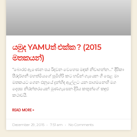
යමුද YAMUත් එක්ක ? (2015
මතකයන්)
‘‘බොරළු ඇණෙන පය රිදවන වෙහෙස මඳක් නිවාගන්න…’’ දීපිකා
පි‍්‍රදර්ශනී මහත්මියගේ සුමිහිරි කට හඬින් ගැයෙන ගී පෙළ මා
මතකයට ගෙන එනුයේ දුන්හිඳ ඇල්ලට යන පාගමනෙහි මග
දෙපස නිරන්තරයෙන් මුණගැසෙන දිරිය කතුන්ගේ කඳුළු
කථාවයි.
READ MORE »
December 29, 2015
7:51 am
No Comments