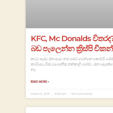
KFC, Mc Donalds විතරද?
බඩ පැලෙන්න ක්‍රිස්පි චිකන
කටට සැරට ඕන අයට නම් සෙට් වෙන්නෙ කොච්චි පේස්ට
කට්ටියට, චීස්, මයොනීස්, තක්කාලි සෝස්… ඕන දෙයක්නෙ ඉ
නෑ.
READ MORE »
March 6, 2017
8:33 am
No Comments