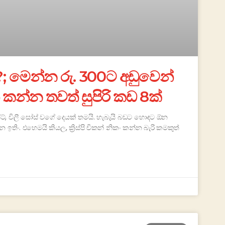
; මෙන්න රු. 300ට අඩුවෙන්
් කන්න තවත් සුපිරි කඩ 8ක්
්, චිලී සෝස් වගේ දෙයක් තමයි. හැබැයි බඩට හොඳට ඕන
තිං. එහෙමයි කියල, ක්‍රිස්පි චිකන් නිකං කන්න බැරි කමකුත්