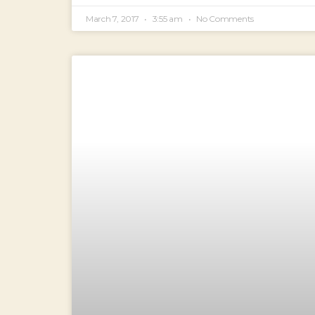
March 7, 2017
3:55 am
No Comments