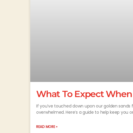
What To Expect When Y
If you’ve touched down upon our golden sands for 
overwhelmed. Here’s a guide to help keep you on
READ MORE »