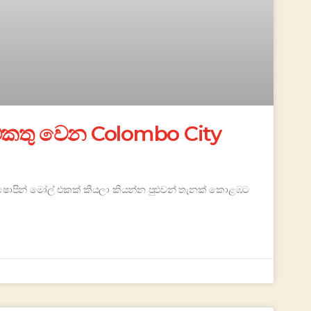
කතු වෙන Colombo City
ින් මෝල් එකක් කියලා කියන්න පුළුවන් තැනක් කොළඹට