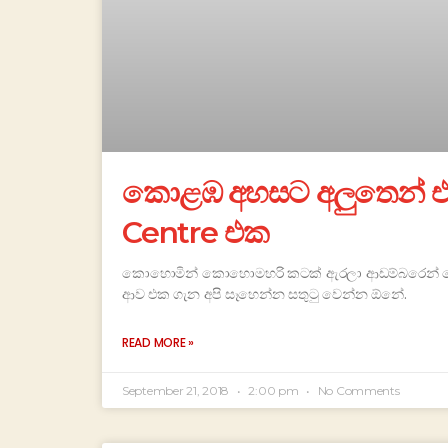
කොළඹ අහසට අලුතෙන් එ
Centre එක
කොහොමින් කොහොමහරි කටක් ඇරලා ආඩම්බරෙන් ෂොප
ආව එක ගැන අපි සෑහෙන්න සතුටු වෙන්න ඕනේ.
READ MORE »
September 21, 2018
2:00 pm
No Comments