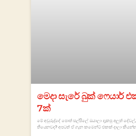
මෙදා සැරේ බුක් ෆෙයාර් 
7ක්
මේ අවුරුද්දේ පොත් සල්පිලේ ඔයාලා දැකපු අලුත් දේවල
තියෙනවද? අපටත් ඒ ගැන කමෙන්ට් එකක් දාලා කියන