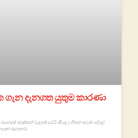
එක ගැන දැනගත යුතුම කාරණා
්, එහෙමත් නැත්තන් වැදගත් වේවි කියලා හිතන තවත් දේවල්
්නකෝ එහෙනම්.