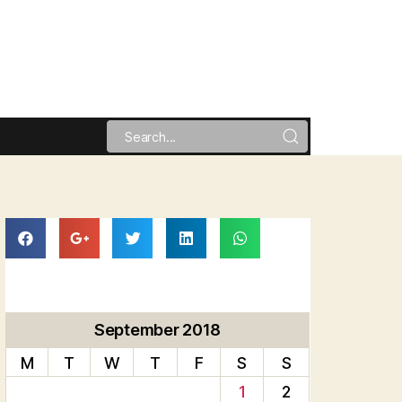
September 2018
M
T
W
T
F
S
S
1
2