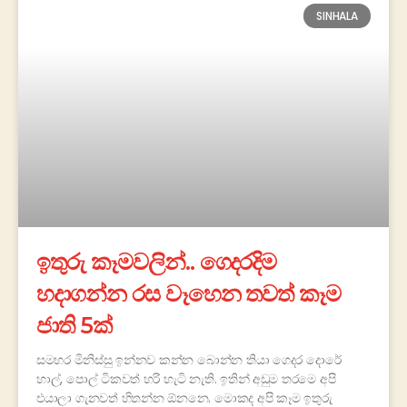
SINHALA
ඉතුරු කෑමවලින්.. ගෙදරදිම
හදාගන්න රස වෑහෙන තවත් කෑම
ජාති 5ක්
සමහර මිනිස්සු ඉන්නව කන්න බොන්න තියා ගෙදර දොරේ
හාල්, පොල් ටිකවත් හරි හැටි නැති. ඉතින් අඩුම තරමෙ අපි
එයාලා ගැනවත් හිතන්න ඕනනෙ. මොකද අපි කෑම ඉතුරු