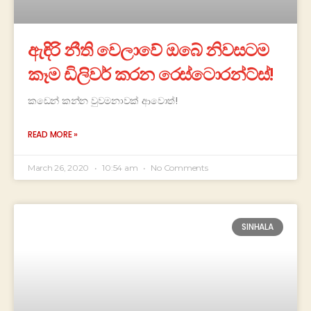
ඇඳිරි නීති වෙලාවේ ඔබේ නිවසටම
කෑම ඩිලිවර් කරන රෙස්ටොරන්ට්ස්!
කඩෙන් කන්න වුවමනාවක් ආවොත්!
READ MORE »
March 26, 2020
10:54 am
No Comments
SINHALA