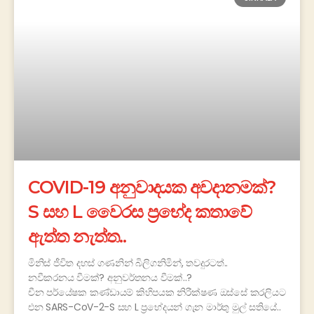
COVID-19 අනුවාදයක අවදානමක්?
S සහ L වෛරස ප්‍රභේද කතාවේ
ඇත්ත නැත්ත..
මිනිස් ජීවිත දහස් ගණනින් බිලිගනිමින්, තවදුරටත්..
නවීකරනය වීමක්? අනුවර්තනය වීමක්..?
චීන පර්යේෂක කණ්ඩායම් කිහිපයක නිරීක්ෂණ ඔස්සේ කරලියට
එන SARS-CoV-2-S සහ L ප්‍රභේදයන් ගැන මාර්තු මුල් සතියේ..