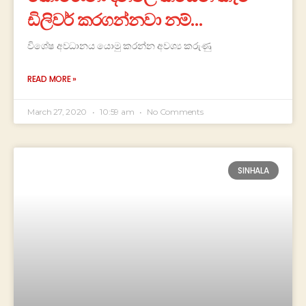
ඩිලිවර් කරගන්නවා නම්…
විශේෂ අවධානය යොමු කරන්න අවශ්‍ය කරුණු
READ MORE »
March 27, 2020
10:59 am
No Comments
SINHALA