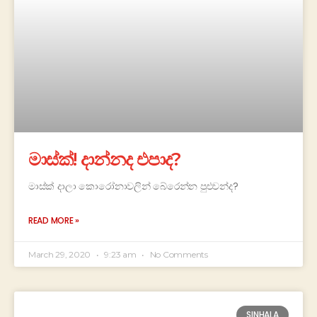
මාස්ක්! දාන්නද එපාද?
මාස්ක් දාලා කොරෝනාවලින් බේරෙන්න පුළුවන්ද?
READ MORE »
March 29, 2020
9:23 am
No Comments
SINHALA