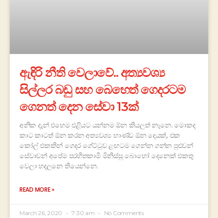
ඇඳිරි නීති වෙලාවේ.. අත්‍යවශ්‍ය
සිල්ලර බඩු සහ බෙහෙත් ගෙදරටම
ගෙනත් දෙන සේවා 13ක්
අනික දැන් එහෙම එළියට යන්නම ඕන කියලත් නෑනෙ. මොකද
කාට කාටත් ඕන කරන අත්‍යවශ්‍ය භාණ්ඩ ඕන දෙයක්, එක
කෝල් එකකින් ගෙදර ගේට්ටුව ළඟටම ගෙන්න ගන්න පුළුවන්
සේවාවන් අපේම පරහිතකාමී මිනිස්සු බොහෝ දෙනෙක් එකතු
වෙලා හදලනෙ තියෙන්නෙ.
READ MORE »
March 26, 2020
7:30 am
No Comments