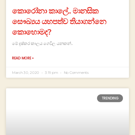
කොරෝනා කාලේ.. මානසික
සෞඛ්‍යය යහපත්ව තියාගන්නෙ
කොහොමද?
මේ දුෂ්කර කාලය ගෙවිල යනකන්..
READ MORE »
March 30, 2020
3:19 pm
No Comments
TRENDING