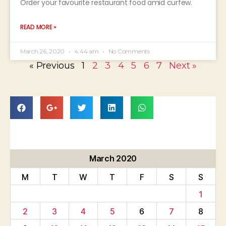
Order your favourite restaurant food amid curfew.
READ MORE »
March 26, 2020
4:44 am
No Comments
« Previous
1
2
3
4
5
6
7
Next »
March 2020
M
T
W
T
F
S
S
1
2
3
4
5
6
7
8