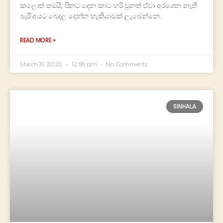
කලොත් තමයි, පිනට දෙන කාට හරි වුනත් ඒවා අරගෙන නැති
බැරි අයට බෙදල දෙන්න හැකියාවක් ලැබෙන්නෙ.
READ MORE »
March 31, 2020
12:58 pm
No Comments
SINHALA