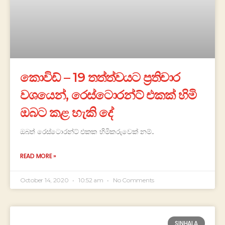
කොවිඩ් – 19 තත්ත්වයට ප්‍රතිචාර
වශයෙන්, රෙස්ටොරන්ට් එකක් හිමි
ඔබට කළ හැකි දේ
ඔබත් රෙස්ටොරන්ට් එකක හිමිකරුවෙක් නම්..
READ MORE »
October 14, 2020
10:52 am
No Comments
SINHALA