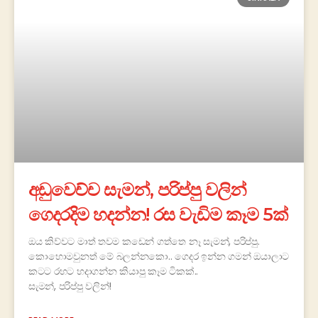
අඩුවෙච්ච සැමන්, පරිප්පු වලින්
ගෙදරදිම හදන්න! රස වැඩිම කෑම 5ක්
ඔය කිව්වට මාත් තවම කඩෙන් ගත්තෙ නෑ සැමන්, පරිප්පු.
කොහොමවුනත් මේ බලන්නකො.. ගෙදර ඉන්න ගමන් ඔයාලාට
කටට රහට හදාගන්න කියාපු කෑම ටිකක්..
සැමන්, පරිප්පු වලින්!