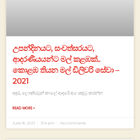
උපන්දිනයට, සංවත්සරයට,
ආදරණීයයන්ට මල් කළඹක්..
කොළඹ තියන මල් ඩිලිවරි සේවා –
2021
අඳුරු ලොක්ඩවුන් කාලේ ආදරේ අය සතුටු කරන්න
READ MORE »
June 16, 2021
5:14 pm
No Comments