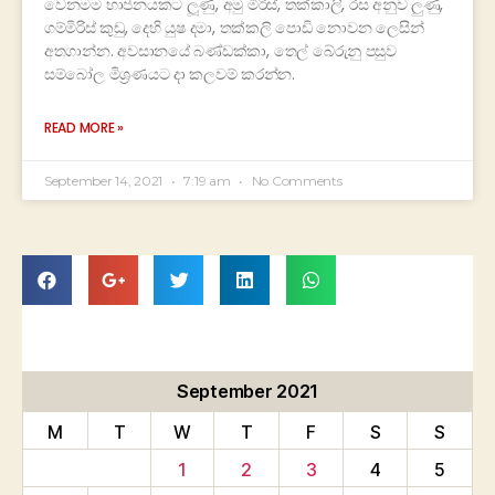
වෙනමම භාජනයකට ලූණු, අමු මිරිස්, තක්කාලි, රස අනුව ලුණු,
ගම්මිරිස් කුඩු, දෙහි යුෂ දමා, තක්කලි පොඩි නොවන ලෙසින්
අතගාන්න. අවසානයේ බණ්ඩක්කා, තෙල් බේරුනු පසුව
සම්බෝල මිශ්‍රණයට දා කලවම් කරන්න.
READ MORE »
September 14, 2021
7:19 am
No Comments
September 2021
M
T
W
T
F
S
S
1
2
3
4
5