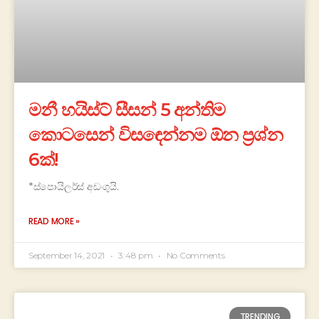
මනී හයිස්ට් සීසන් 5 අන්තිම
කොටසෙන් විසඳෙන්නම ඕන ප්‍රශ්න
6ක්!
*ස්පොයිලර්ස් අඩංගුයි.
READ MORE »
September 14, 2021
3:48 pm
No Comments
TRENDING