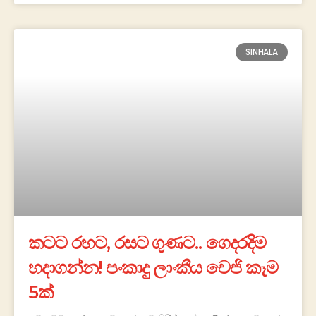
SINHALA
කටට රහට, රසට ගුණට.. ගෙදරදිම
හදාගන්න! පංකාදු ලාංකීය වෙජි කෑම
5ක්