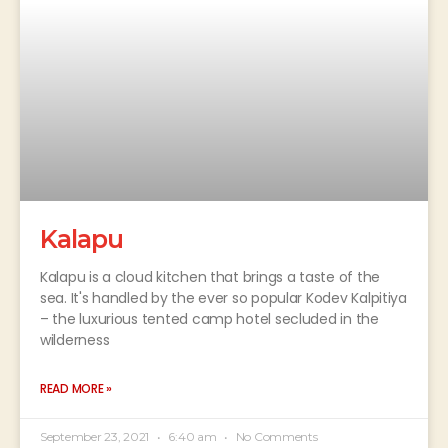
Kalapu
Kalapu is a cloud kitchen that brings a taste of the
sea. It's handled by the ever so popular Kodev Kalpitiya
– the luxurious tented camp hotel secluded in the
wilderness
READ MORE »
September 23, 2021
6:40 am
No Comments