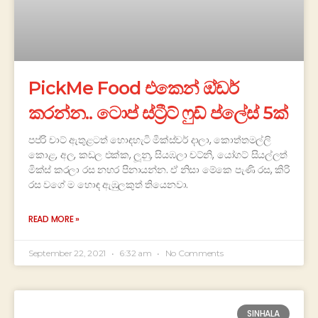
PickMe Food එකෙන් ඔ්ඩර්
කරන්න.. ටොප් ස්ට්‍රීට් ෆුඩ් ‌ප්ලේස් 5ක්
පප්රි චාට් ඇතුළටත් හොඳහැටි මික්ස්චර් දාලා, කොත්තමල්ලි
කොළ, අල, කඩල එක්ක, ලූනු, සියඹලා චට්නි, යෝගට් සියල්ලත්
මික්ස් කරලා රස නහර පිනායන්න. ඒ නිසා මේකෙ පැණි රස, කිරි
රස වගේ ම හොඳ ඇඹුලකුත් තියෙනවා.
READ MORE »
September 22, 2021
6:32 am
No Comments
SINHALA