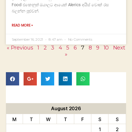
Food එකෙනුත් ඔයාලට ආයෙත් Alerics අයිස් චොක් රස
බලන්න පුළුවන්.
READ MORE »
September 16, 2021
8:47 am
No Comments
« Previous
1
2
3
4
5
6
7
8
9
10
Next
»
August 2026
M
T
W
T
F
S
S
1
2