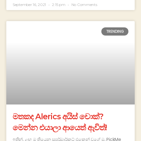
September 16, 2021
2:15 pm
No Comments
TRENDING
මතකද Alerics අයිස් චොක්?
මෙන්න එයාලා ආයෙත් ඇවිත්!
ඉතින්, ළඟ ම තියෙන සුපර්මාර්කට් එකෙන් වගේ ම, PickMe