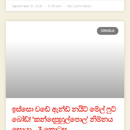
September 21, 2021
9:09 am
No Comments
SINHALA
ඉස්සො වඩේ ඇන්ඩ් නයිට් මේල් ෆුට්
බෝඩ්! ‘කන්දෙපුහුල්පොල’ නිම්නය
සොයා… 3 කොටස