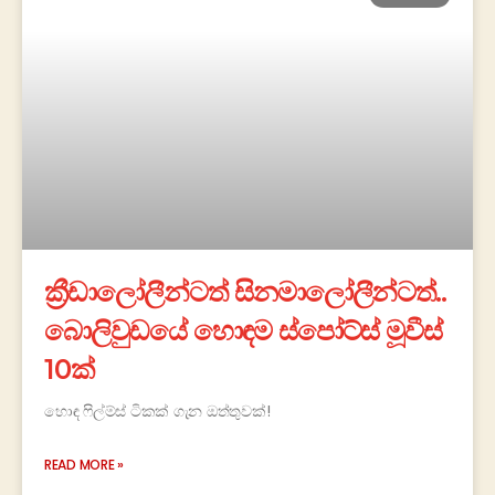
ක්‍රීඩාලෝලීන්ටත් සිනමාලෝලීන්ටත්..
බොලිවුඩයේ හොඳම ස්පෝට්ස් මූවීස්
10ක්
හොඳ ෆිල්ම්ස් ටිකක් ගැන ඔත්තුවක්!
READ MORE »