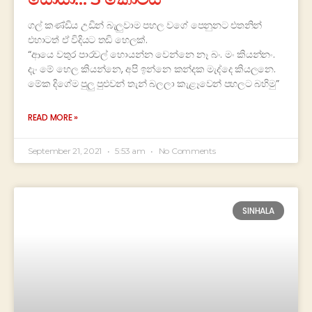
ගල් කණ්ඩිය උඩින් බැලුවාම පහල වගේ පෙනුනට එතනින්
එහාටත් ඒ විදියට තඩි හෙලක්.
“ආයෙ වතුර පාරවල් හොයන්න වෙන්නෙ නෑ බං. මං කියන්නං.
දැං මේ හෙල කියන්නෙ, අපි ඉන්නෙ කන්දක මැද්දෙ කියලනෙ.
මේක දිගේම පුලු පුළුවන් තැන් බලලා කැළෑවෙන් පහලට බහිමු”
READ MORE »
September 21, 2021
5:53 am
No Comments
SINHALA