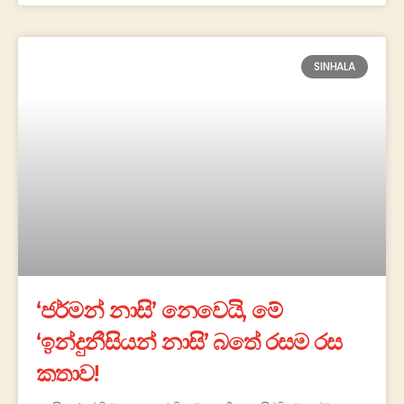
SINHALA
‘ජර්මන් නාසි’ නෙවෙයි, මේ
‘ඉන්දුනීසියන් නාසි’ බතේ රසම රස
කතාව!