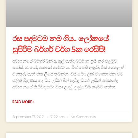
රස පදමටම නම ගිය.. ලෝකයේ
සුපිරිම බර්ගර් වර්ග 5ක රෙසිපි!
අවසානයේ බර්ගර් බන් ඇතුල් පැතිද බටර් ගා ෆ්‍රයි කර පලමුව
සෝස්, මායෝ, කෙචප් පේස්ට් ගා චීස් පෙති අතුරා, චීස් මෙලෙක්
වනතුරු පෑන් එක ලිපේ තබන්න. චීස් මෙලෙක් වීගෙන එන විට
යලිත් මිශ්‍රණය ගා, ඊට උඩින් බීෆ් පැටිද, ඊටත් උඩින් බේකන්ද
අවසානයේ කිම්චිද තබා වසා උණු උණුවේම කෑමට ගන්න.
READ MORE »
September 17, 2021
7:22 am
No Comments