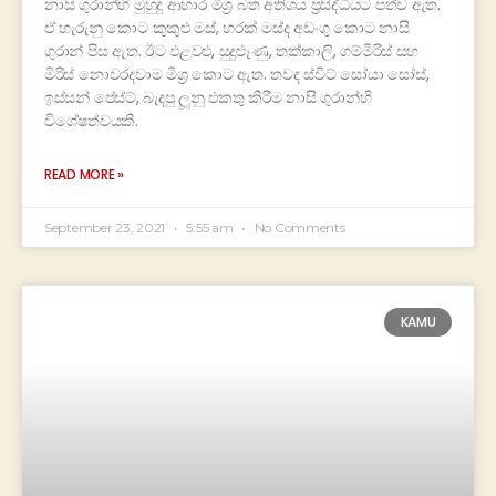
නාසි ගුරාන්හි මුහුදු ආහාර මිශ්‍ර බත අතිශය ප්‍රසිද්ධියට පත්ව ඇත.
ඒ හැරුනු කොට කුකුළු මස්, හරක් මස්ද අඩංගු කොට නාසි
ගුරාන් පිස ඇත. ඊට එළවළු, සුදුළූණු, තක්කාලි, ගම්මිරිස් සහ
මිරිස් නොවරදවාම මිශ්‍ර කොට ඇත. තවද ස්වීට් සෝයා සෝස්,
ඉස්සන් පේස්ට්, බැදපු ලූනු එකතු කිරීම නාසි ගුරාන්හි
විශේෂත්වයකි.
READ MORE »
September 23, 2021
5:55 am
No Comments
KAMU