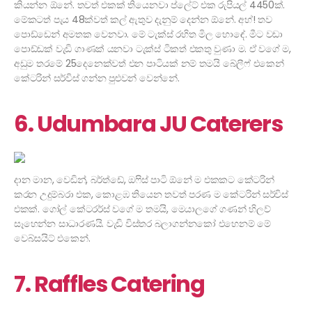
කියන්න ඕනේ. තවත් එකක් තියෙනවා ප්ලේට් එක රුපියල් 4450ක්.
මේකටත් පැය 48ක්වත් කල් ඇතුව දැනුම් දෙන්න ඕනේ. අහ්! තව
පොඩ්ඩෙන් අමතක වෙනවා. මේ ටැක්ස් රහිත මිල හොඳේ. මීට වඩා
පොඩ්ඩක් වැඩි ගාණක් යනවා ටැක්ස් ටිකත් එකතු වුණා ම. ඒ වගේ ම,
අඩුම තරමේ 25දෙනෙක්වත් එන පාටියක් නම් තමයි බේලීෆ් එකෙන්
කේටරින් සර්විස් ගන්න පුළුවන් වෙන්නේ.
6. Udumbara JU Caterers
දාන මාන, වෙඩින්, බර්ත්ඩේ, ඔෆිස් පාටි ඕනේ ම එකකට කේටරින්
කරන උදුම්බරා එක, කොළඹ තියෙන තවත් පරණ ම කේටරින් සර්විස්
එකක්. ගෝල් කේටරර්ස් වගේ ම තමයි, මෙයාලගේ ගණන් හිලව්
සෑහෙන්න සාධාරණයි. වැඩි විස්තර බලාගන්නකෝ එහෙනම් මේ
වෙබ්සයිට් එකෙන්.
7. Raffles Catering