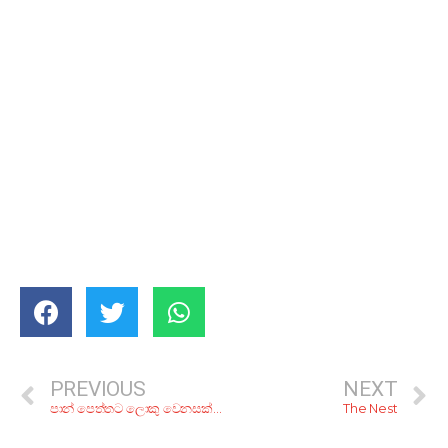
PREVIOUS
NEXT
පාන් පෙත්තට ලොකු වෙනසක්! ලේසියෙන්ම හදාගන්න කියාපු සුපිරි පාන් කෑම 6ක්
The Nest