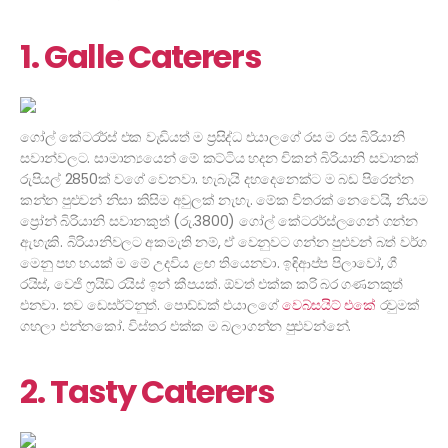
1. Galle Caterers
ගෝල් කේටරර්ස් එක වැඩියත් ම ප්‍රසිද්ධ එයාලගේ රස ම රස බිරියානි
සවාන්වලට. සාමාන්‍යයෙන් මේ කට්ටිය හදන චිකන් බිරියානි සවානක්
රුපියල් 2850ක් වගේ වෙනවා. හැබැයි දහදෙනෙක්ට ම බඩ පිරෙන්න
කන්න පුළුවන් නිසා කිසිම අවුලක් නැහැ. මේක විතරක් නෙවෙයි, නියම
ප්‍රෝන් බිරියානි සවානකුත් (රු.3800) ගෝල් කේටරර්ස්ලගෙන් ගන්න
ඇහැකි. බිරියානිවලට අකමැති නම්, ඒ වෙනුවට ගන්න පුළුවන් බත් වර්ග
මෙනු පහ හයක් ම මේ උදවිය ළඟ තියෙනවා. ඉඳිආප්ප පිලාවෝ, ගී
රයිස්, වෙජි ෆ්‍රයිඩ් රයිස් ඉන් කීපයක්. ඕවත් එක්ක කරි බර ගණනකුත්
එනවා. තව ඩෙසර්ට්නුත්. පොඩ්ඩක් එයාලගේ
වෙබ්සයිට් එකේ
රවුමක්
ගහලා එන්නකෝ. විස්තර එක්ක ම බලාගන්න පුළුවන්නේ.
2. Tasty Caterers