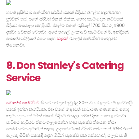
තවත් ප්‍රසිද්ධ ම කේටරින් සර්විස් එකක් විදියට රැෆල්ස් හඳුන්වන්න
පුළුවන්. තරු පහේ සර්විස් එකක් එක්ක, හොඳ කෑම දෙන කට්ටියක්
විදියට මෙයාලා ජනප්‍රියයි. ප්ලේට් එකක් රුපියල් 1700 සිට රු.4900
දක්වා වෙනස් වෙනවා. අපේ තාලේ ලංකාවේ කෑම වගේ ම, ඉන්දියන්,
මොන්ගෝලියන් රසට හදන
කෑමත්
රැෆල්ස් කේටරින් මෙනුවේ
තියෙනවා.
8. Don Stanley's Catering
Service
ඩොන්ස් කේටරින්
කියන්නේ දැන් අවුරුදු 30ක වගේ ඉඳන් මේ ඉන්ඩස්ට්‍රි
එකේ ඉන්න කට්ටියක්. එදා වගේ ම අදටත් සාධාරණ ගණනකට හොඳ
කෑම දෙන කේටරින් එකක් විදියට එයාලා නමක් දිනාගෙන ඉන්නවා.
පාටියේ හැටියට ඒකට ගැලපෙන්න හදපු පැකේජ් තියෙන නිසා
තෝරගන්න අමාරුත් නැහැ. උදාහරණයක් විදියට ගත්තොත්, ඔෆිස් එකේ
ලොකු මීටින් එකකදී දෙන මීටින් පැකේජ් එක ගත්තොත්, සැලඩ් ජාති