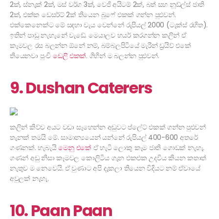
2ක්, ස්නැක් 2ක්, මස් වර්ග 3ක්, වෙජි අයිටම් 2ක්, බත් සහ නූඩ්ල්ස් ජාති
2ක්, එක්ක ඩෙසර්ට් 2ක් තියෙන බුෆේ එකක් ගන්න පුළුවන්.
එක්කෙනෙක්ට මේ සඳහා වැය වෙන්නේ රුපියල් 2000 (ටැක්ස් රහිත).
ඉතින් පාඩු නැහැනේ වැඩේ. මෙයාලව හයර් කරගන්න කලින් ඒ
කෑමවල රස බලන්න ඕනේ නම්, බම්බලපිටියේ මැරීන් ඩ්‍රයිව් එකේ
තියෙනවා පුංචි
ඩෙලි එකක්
. ගිහින් ම බලන්න පුළුවන්.
9. Dushan Caterers
කලින් කිව්ව අයට වඩා සෑහෙන්න අඩුවට ප්ලේට් එකක් ගන්න පුළුවන්
තැනක් තමයි මේ. සාමාන්‍යයෙන් යන්නේ රුපියල් 400-600 අතරේ
ගණනක්. හැබැයි
මෙනු එකේ
ඒ හැටි ලොකු කෑම ජාති ගොඩක් නැහැ.
ගණන් අඩු නිසා කෑමවල කොලිටිය ගැන එකඑක උදවිය කියන කතාත්
නැතුව ම නෙවෙයි. ඒ වුණාට අපි දැකලා තියෙන විදියට නම් ඒවායේ
අවුලක් නැහැ.
10. Paan Paan