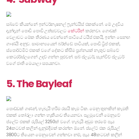
සබ්වේ කියන්නේ ඉන්ටර්නැෂනල් ෆ්‍රැන්චයිස් එකක්නේ. මේ උදවිය
දැන්දැන් පොඩි පොඩි උත්සවවලට
කේටරින්
කරනවා. ගොඩක්
වෙලාවට මේක තීරණය වෙන්නේ පාටියේ ටයිප් එකයි, ඉන්න සෙනඟ
ගාණයි අනූව. සාමාන්‍යයෙන් බර්ත්ඩේ පාටියක්, පොඩි ට්‍රිප් එකක්,
ස්පොර්ට්මීට් එකක් වගේ දේකට කිසිම ප්‍රශ්නයක් නැතුව සබ්වේ
කෙටරර්ස්ලගෙන් උදව් ගන්න පුළුවන්. සබ් ප්ලැටර්, සැන්විච් ප්ලැටර්
වගේ ජාති මෙයාලා සපයනවා.
5. The Bayleaf
පොඩ්ඩක් ගණන්, හැබැයි හරිම රසයි කෑම ටික. මෙනු තුනකින් කැමති
එකක් තෝරලා ගන්න හැකියාව තියෙනවා. පළමුවෙනි මෙනුවේ
ප්ලේට් එකක් රුපියල් 3250ක් වගේ. හැබැයි අඩුම තරමේ පැය
24කටවත් කලින් දැනුම්දීමක් කරන්න ඕනේ. ප්ලේට් එක රුපියල්
3800ට තියෙන මෙනුවෙන් ගන්නවා නම්, පැය 48කටවත් කලින්