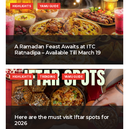
HIGHLIGHTS
YAMU GUIDE
A Ramadan Feast Awaits at ITC
Ratnadipa – Available Till March 19
HIGHLIGHTS
TRENDING
YAMU GUIDE
Here are the must visit Iftar spots for
2026