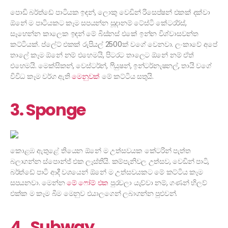
පොඩි බර්ත්ඩේ පාටියක ඉඳන්, ලොකු වෙඩින් රිසෙප්ෂන් එකක් දක්වා
ඕනේ ම පාටියකට කෑම සපයන්න සූදානම් ටේස්ටි කේටරර්ස්,
සෑහෙන්න කාලෙක ඉඳන් මේ බිස්නස් එකේ ඉන්න විශ්වාසවන්ත
කට්ටියක්. ප්ලේට් එකක් රුපියල් 2500ක් වගේ වෙනවා. ලංකාවේ අපේ
තාලේ කෑම ඕනේ නම් එහෙමයි, පිටරට තාලෙට ඕනේ නම් ඒත්
එහෙමයි. මෙක්සිකන්, වෙස්ටර්න්, ෆියුෂන්, ඉන්ටර්නැෂනල්, තායි වගේ
විවිධ කෑම වර්ග ඇති
මෙනුවක්
මේ කට්ටිය සතුයි.
3. Sponge
කොළඹ ඇතුළේ තියෙන ඕනේ ම උත්සවයක කේටරින් පැත්ත
බලාගන්න ස්පොන්ජ් එක ලෑස්තියි. කම්පැනිවල උත්සව, වෙඩින් පාටි,
බර්ත්ඩේ පාටි ආදී වශයෙන් ඕනේ ම උත්සවයකට මේ කට්ටිය කෑම
සපයනවා. මෙන්න
මේ ෆෝම් එක
පුරවලා යැව්වා නම්, ගණන් හිලව්
එක්ක ම කෑම බීම මෙනුව එයාලගෙන් ලබාගන්න පුළුවන්.
4. Subway