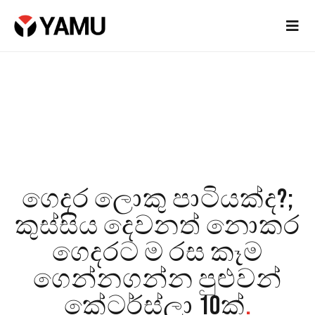
ගෙදර ලොකු පාටියක්ද?;
කුස්සිය දෙවනත් නොකර
ගෙදරට ම රස කෑම
ගෙන්නගන්න පුළුවන්
කේටර්ස්ලා 10ක්
.