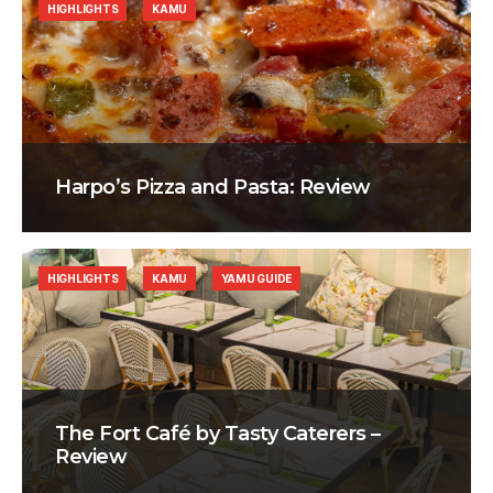
HIGHLIGHTS
KAMU
Harpo’s Pizza and Pasta: Review
HIGHLIGHTS
KAMU
YAMU GUIDE
The Fort Café by Tasty Caterers –
Review