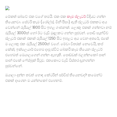
මේකත් සබ්වේ එක වගේ තමයි. එක එක
කෑම ප්ලැටර්
විදියට ගන්න
තියෙනවා. සේවරි කෑම (රෝල්ස්, මිනි පීසා) ඇති ප්ලැටර් එකකට අය
වෙන්නේ රුපියල් 1800 සිට ඉහළ ගණනක්. ලොකු එකක් ගන්නවා නම්
රුපියල් 3000ක් හෝ ඊට වැඩි මුදලකට ගන්න පුළුවන්. පොඩි සැන්විච්
ප්ලැටර් එකක් එකක් රුපියල් 1250 සිට ඉහළට අය වෙන අතරේ, එකේ
ම ලොකු එක රුපියල් 2500ක් වගේ. මේවා විතරක් නෙවෙයි, කප්
කේක්, ඉක්ලෙයාර් එහෙම දාපු ස්වීට් බේකරි කෑම තියෙන ප්ලැටර්
එහෙමත් මෙයාලගෙන් ගන්න ඇහැකි. පොඩ්ඩක් බලන්නකෝ පාන්
පාන් එකේ ෆේස්බුක් පිටුව. එතකොට වැඩි විස්තර දැනගන්න
පුළුවන්නේ.
ඔයාලා දන්න තවත් හොඳ කේටරින් සර්විස් තියෙනවද? කමෙන්ට්
එකක් දාගෙන ම යන්නකෝ එහෙනම්.