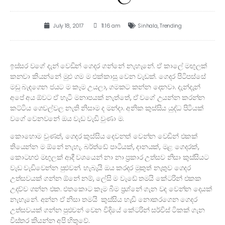
July 18, 2017
11:16 am
Sinhala
,
Trending
ඉස්සර වගේ දැන් වෙඩින් ගෙදර ගන්නේ නැහැනේ. ඒ කාලේ මඟුලක්
කනවා කියන්නේ මුළු ගම ම එක්කාසු වෙන වැඩක්. ගෙදර පිටිපස්සේ
මඩු බැඳගෙන ජයට ම කෑම උයලා, ගමකට කන්න දෙනවා. දැන්දැන්
අපේ අය ඕවට ඒ හැටි මනාපයක් නැත්තේ, ඒ වගේ උයන්න කරන්න
කට්ටිය ගෙවල්වල නැති නිසාම ද මන්දා. අනික කුස්සිය යුද්ධ පිටියක්
වගේ වෙනවනේ ඔය වැඩ වැඩි වුණා ම.
කොහොම වුණත්, ගෙදර කුස්සිය දෙවනත් වෙන්න වෙඩින් එකක්
තියෙන්න ම ඕනේ නැහැ. බර්ත්ඩේ පාටියක්, දානයක්, මළ ගෙදරක්,
කොටහළු මඟුලක් ආදී වශයෙන් නා නා ප්‍රකාර උත්සව නිසා කුස්සියට
වැඩ වැඩිවෙන්න පුළුවන්. හැබැයි ඔය කරදර මුකුත් නැතුව ගෙදර
උත්සවයක් ගන්න ඕනේ නම්, ලේසි ම වැඩේ තමයි කේටරින් එකක
උදව්ව ගන්න එක. එතකොට කෑම බීම ප්‍රශ්නේ ගැන වද වෙන්න දෙයක්
නැහැනේ. අන්න ඒ නිසා තමයි කුස්සිය හැඩි නොකරගෙන ගෙදර
උත්සවයක් ගන්න පුළුවන් වෙන විදියේ කේටරින් සර්විස් ටිකක් ගැන
විස්තර කියන්න අපි හිතුවේ.