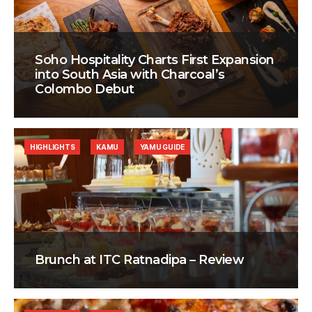
Soho Hospitality Charts First Expansion
into South Asia with Charcoal’s
Colombo Debut
HIGHLIGHTS
KAMU
YAMU GUIDE
Brunch at ITC Ratnadipa – Review