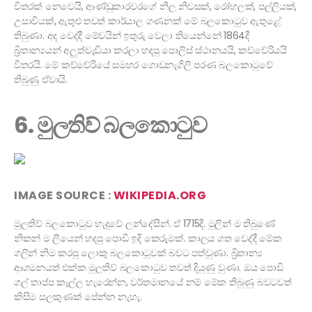
විතරක් නෙවෙයි, ආණ්ඩුකාරවරගේ නිල නිවසක්, රෝහලක්, පල්ලියක්,
උසාවියක්, ඇතුළු තවත් කාර්යාල ගණනක් මේ බලකොටුව ඇතුළේ
තිබුණා. අද වෙද්දී මේවයින් ඉතුරු වෙලා තියෙන්නේ 1864දී
බ්‍රිතාන්‍යයන් අලුත්වැඩියා කරලා හදපු පොලිස් ස්ථානයයි, කච්චේරියයි
විතරයි. මේ කච්චේරියේ සමහර ගොඩනැගිලි පරණ බලකොටුවේ
තිබුණු ඒවායි.
6. මුලතිව් බලකොටුව
IMAGE SOURCE :
WIKIPEDIA.ORG
මුලතිව් බලකොටුව හැදුවේ ලන්දේසීන්. ඒ 1715දී. මුලින් ම තිබුණේ
නිකන් ම ලීයෙන් හදපු පොඩි ඉදි කෙරුමක්. කාලය ගත වෙද්දී මේක
ගලින් නිම කරපු ලොකු බලකොටුවක් බවට පත්වුණා. බ්‍රිතාන්‍ය
ආගමනයත් එක්ක මුලතිව් බලකොටුව තවත් දියුණු වුණා. ඔය පොඩි
ගල් තාප්ප කෑල්ල හැරෙන්න, වර්තමානයේ නම් මේක තිබුණු බවටවත්
කිසිම සලකුණක් පේන්න නැහැ.