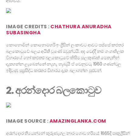
ආරංචිය.
IMAGE CREDITS :
CHATHURA ANURADHA
SUBASINGHA
කොහොමින් කොහොමහරි ඉංග්‍රීසින් ලංකාවට ආවට පස්සේ කළුතර
බලකොටුවේ බලය අයිති වුණේ ඔවුන්ටයි. අද වෙද්දී නම් ගංගාතිලක
විහාරයේ හෝ කළුතර බලකොටුවේ කිසිම සලකුණක් මෙතැනින්
දැකගන්න ලැබෙන්නේ නැහැ. හැබැයි ඒ වෙනුවට, 1960 ගණන්වල
ඉදිවුණු සුප්‍රසිද්ධ කළුතර විහාරය දැක බලාගන්න පුළුවන්.
2. අරන්දොර බලකොටුව
IMAGE SOURCE :
AMAZINGLANKA.COM
අරන්දොර තියෙන්නේ කුරුණෑගල නාරංගොඩ හරියේ. 1665දී පෘතුග්‍රීසින්