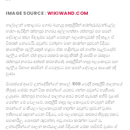
IMAGE SOURCE :
WIKIWAND.COM
ගාල්ලෙන් කොළඹට ගොඩ බැහැපු පෘතුග්‍රීසින් අරන්දර,රුවන්වැල්ල
හරහා ඇවිදින් රත්නපුර නගරය අල්ලාගත්තා. රත්නපුර මහ සමන්
දේවාලය කඩා බිඳ දැම්ම ඔවුන් මෙතැන බලකොටුවක් ඉදි කළා. ඒ
විතරක් නෙවෙයි, ඔවුන්ට වන්දනා මාන කරන්න පුළුවන් විදියට
කතෝලික පල්ලියකුත් හැදුවා. ඒක හැඳින්වුණේ ශාන්ත සැල්වදෝර්
පල්ලිය නමින්. ඒත් නුවර රජකම් කරපු කීර්ති ශ්‍රී රාජසිංහ රජතුමා
රත්නපුර නගරය අත්පත් කරගත්තේ, පෘතුග්‍රීසින් හදපු බලකොටුව සහ
පල්ලිය විනාශ කරමින්. ඒ වෙනුවට මහ සමන් දේවාලය ආයෙත් ඉදි
වුණා.
ඊටපස්සේ ආවේ ලන්දේසීන්ගේ කාලේ. 1658 වෙද්දී පෘතුග්‍රීසි පාලනයේ
තිබුණු සේරම තැන් ටික තමන්ගේ යටතට ගන්න ඔවුන්ට හැකියාව
ලැබුණා. රත්නපුර නගරයේ පාලනය අපට තවත් සැරයක් අහිමි වුණේ
මෙන්න මේ වෙලාවේ. පෘතුග්‍රීසි හදපු බලකොටුවේ නටබුන් මතින්
තමන්ගේ ම කියලා බලකොටුවක් හදන්න ඔවුන්ට පුළුවන් වුණා.
ඉතිහාසේ සඳහන් වෙන විදියට, මේ බලකොටුව කළුතර තිබුණු එකට
සමානයිලු. සෙබළුන් රඳවන්න, බඩු ගබඩා කරන්න වගේ ම,
ලන්දේසීන්ගේ පාලන කාර්යාලයක් විදියටත් මේක පාවිච්චි වුණා. ඒ