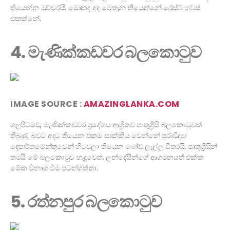
තියෙන්න ඔච්චරයි. මොකද අද මෙතැන තියෙන්නේ රෙස්ට් හවුස්
එකක්නේ.
4. මැණික්කඩවර බලකොටුව
IMAGE SOURCE :
AMAZINGLANKA.COM
ගලපිටමඩ, මැණික්කඩවර ප්‍රදේශය ආශ්‍රිතව පෘතුග්‍රීසි බලකොටුවක්
තිබුණු බවට අදට තියෙන එකම සාක්කිය වෙන්නේ පුරාවිද්‍යා
දෙපාර්තමේන්තුවෙන් හිටවලා තියෙන බෝඩ් ලෑල්ල විතරයි. පෘතුග්‍රීසින්
තමයි මේ බලකොටුව හැදුවෙත්. ලන්දේසීන්ගේ ආගමනයත් එක්ක
මේක විනාශ වීම පටන්ගත්තා.
5. රත්නපුර බලකොටුව