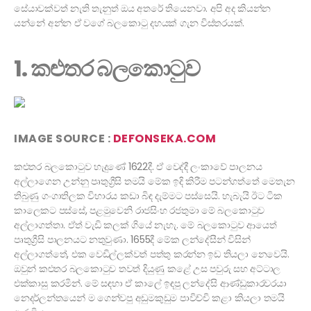
සේයාවක්වත් නැති තැනුත් ඔය අතරේ තියෙනවා. අපි අද කියන්න
යන්නේ අන්න ඒ වගේ බලකොටු දහයක් ගැන විස්තරයක්.
1. කළුතර බලකොටුව
IMAGE SOURCE :
DEFONSEKA.COM
කළුතර බලකොටුව හැදුණේ 1622දී. ඒ වෙද්දී ලංකාවේ පාලනය
අල්ලාගෙන උන්නු පෘතුග්‍රීසි තමයි මේක ඉදි කිරීම පටන්ගත්තේ මෙතැන
තිබුණු ගංගාතිලක විහාරය කඩා බිඳ දැම්මට පස්සෙයි. හැබැයි ඊට ටික
කාලෙකට පස්සේ, පළමුවෙනි රාජසිංහ රජතුමා මේ බලකොටුව
අල්ලාගත්තා. ඒත් වැඩි කලක් ගියේ නැහැ. මේ බලකොටුව ආයෙත්
පෘතුග්‍රීසි පාලනයට නතුවුණා. 1655දී මේක ලන්දේසීන් විසින්
අල්ලාගත්තේ, එක වෙඩිල්ලක්වත් පත්තු කරන්න ඉඩ තියලා නෙවෙයි.
ඔවුන් කළුතර බලකොටුව තවත් දියුණු කළේ උස පවුරු සහ අට්ටාල
එක්කාසු කරමින්. මේ සඳහා ඒ කාලේ ඉඳපු ලන්දේසි ආණ්ඩුකාරවරයා
නෙදර්ලන්තයෙන් ම ගෙන්වපු අඩුමකුඩුම පාවිච්චි කළා කියලා තමයි