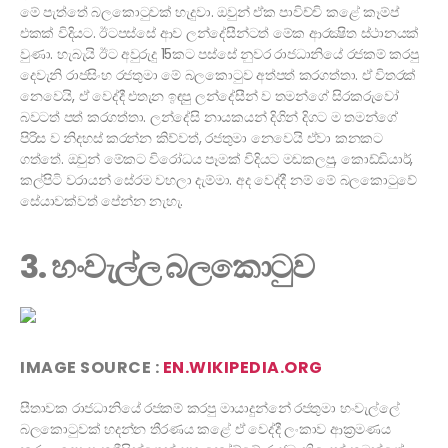
මේ පැත්තේ බලකොටුවක් හැදුවා. ඔවුන් ඒක පාවිච්චි කළේ කෑම්ප්
එකක් විදියට. ඊටපස්සේ ආව ලන්දේසීන්ටත් මේක ආරක්‍ෂිත ස්ථානයක්
වුණා. හැබැයි ඊට අවුරුදු 15කට පස්සේ නුවර රාජධානියේ රජකම් කරපු
දෙවැනි රාජසිංහ රජතුමා මේ බලකොටුව අත්පත් කරගත්තා. ඒ විතරක්
නෙවෙයි, ඒ වෙද්දී එතැන ඉඳපු ලන්දේසීන් ව තමන්ගේ සිරකරුවෝ
බවටත් පත් කරගත්තා. ලන්දේසි නායකයන් දිගින් දිගට ම තමන්ගේ
පිරිස ව නිදහස් කරන්න කිව්වත්, රජතුමා නෙවෙයි ඒවා කනකට
ගත්තේ. ඔවුන් මේකට විරෝධය පෑමක් විදියට මඩකලපු, කොඩ්ඩියාර්,
කල්පිටි වරායන් සේරම වහලා දැම්මා. අද වෙද්දී නම් මේ බලකොටුවේ
සේයාවක්වත් පේන්න නැහැ.
3. හංවැල්ල බලකොටුව
IMAGE SOURCE :
EN.WIKIPEDIA.ORG
සීතාවක රාජධානියේ රජකම් කරපු මායාදුන්නේ රජතුමා හංවැල්ලේ
බලකොටුවක් හදන්න තීරණය කළේ ඒ වෙද්දී ලංකාව ආක්‍රමණය