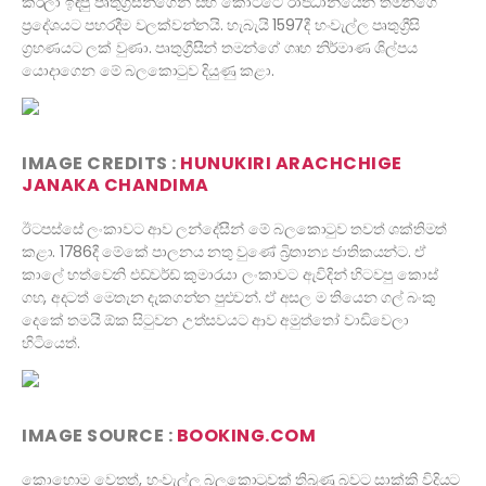
කරලා ඉඳපු පෘතුග්‍රීසින්ගෙන් සහ කෝට්ටේ රාජධානියෙන් තමන්ගේ
ප්‍රදේශයට පහරදීම වලක්වන්නයි. හැබැයි 1597දී හංවැල්ල පෘතුග්‍රීසි
ග්‍රහණයට ලක් වුණා. පෘතුග්‍රීසීන් තමන්ගේ ගෘහ නිර්මාණ ශිල්පය
යොදාගෙන මේ බලකොටුව දියුණු කළා.
IMAGE CREDITS :
HUNUKIRI ARACHCHIGE
JANAKA CHANDIMA
ඊටපස්සේ ලංකාවට ආව ලන්දේසීන් මේ බලකොටුව තවත් ශක්තිමත්
කළා. 1786දී මේකේ පාලනය නතු වුණේ බ්‍රිතාන්‍ය ජාතිකයන්ට. ඒ
කාලේ හත්වෙනි එඩ්වර්ඩ් කුමාරයා ලංකාවට ඇවිදින් හිටවපු කොස්
ගහ, අදටත් මෙතැන දැකගන්න පුළුවන්. ඒ අසල ම තියෙන ගල් බංකු
දෙකේ තමයි ඕක සිටුවන උත්සවයට ආව අමුත්තෝ වාඩිවෙලා
හිටියෙත්.
IMAGE SOURCE :
BOOKING.COM
කොහොම වෙතත්, හංවැල්ල බලකොටුවක් තිබුණු බවට සාක්කි විදියට