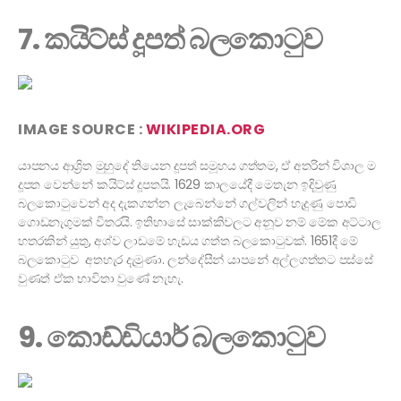
7. කයිට්ස් දූපත් බලකොටුව
IMAGE SOURCE :
WIKIPEDIA.ORG
යාපනය ආශ්‍රිත මුහුදේ තියෙන දූපත් සමූහය ගත්තම, ඒ අතරින් විශාල ම
දූපත වෙන්නේ කයිට්ස් දූපතයි. 1629 කාලයේදී මෙතැන ඉදිවුණු
බලකොටුවෙන් අද දැකගන්න ලැබෙන්නේ ගල්වලින් හැදුණු පොඩි
ගොඩනැගුමක් විතරයි. ඉතිහාසේ සාක්කිවලට අනූව නම් මේක අට්ටාල
හතරකින් යුතු, අශ්ව ලාඩමේ හැඩය ගත්ත බලකොටුවක්. 1651දී මේ
බලකොටුව අතහැර දැමුණා. ලන්දේසීන් යාපනේ අල්ලගත්තට පස්සේ
වුණත් ඒක භාවිතා වුණේ නැහැ.
9. කොඩ්ඩියාර් බලකොටුව