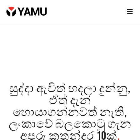
සුද්දා ඇවිත් හදලා දුන්නු,
ඒත් දැන්
හොයාගන්නවත් නැති,
ලංකාවේ බලකොටු ගැන
අපූරු කතන්දර 10ක්
.