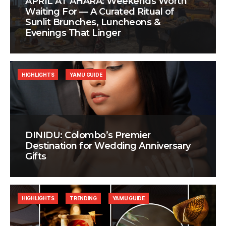
APRIL AT AHÃRA: Weekends Worth
Waiting For — A Curated Ritual of
Sunlit Brunches, Luncheons &
Evenings That Linger
HIGHLIGHTS
YAMU GUIDE
DINIDU: Colombo’s Premier
Destination for Wedding Anniversary
Gifts
HIGHLIGHTS
TRENDING
YAMU GUIDE