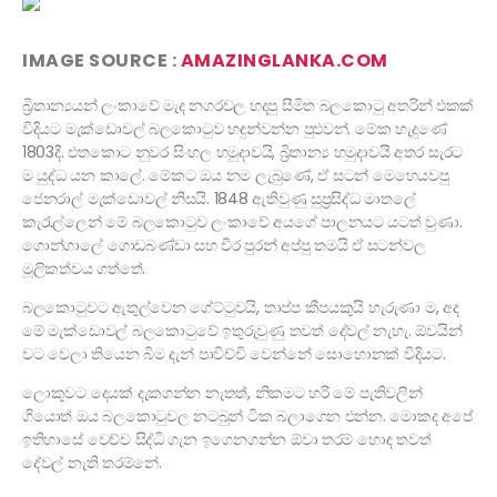
IMAGE SOURCE :
AMAZINGLANKA.COM
බ්‍රිතාන්‍යයන් ලංකාවේ මැද නගරවල හදපු සීමිත බලකොටු අතරින් එකක්
විදියට මැක්ඩොවල් බලකොටුව හඳුන්වන්න පුළුවන්. මේක හැදුණේ
1803දී. එතකොට නුවර සිංහල හමුදාවයි, බ්‍රිතාන්‍ය හමුදාවයි අතර සැරට
ම යුද්ධ යන කාලේ. මේකට ඔය නම ලැබුණේ, ඒ සටන් මෙහෙයවපු
ජෙනරාල් මැක්ඩොවල් නිසයි. 1848 ඇතිවුණු සුප්‍රසිද්ධ මාතලේ
කැරැල්ලෙන් මේ බලකොටුව ලංකාවේ අයගේ පාලනයට යටත් වුණා.
ගොන්ගාලේ ගොඩබණ්ඩා සහ වීර පුරන් අප්පු තමයි ඒ සටන්වල
මූලිකත්වය ගත්තේ.
බලකොටුවට ඇතුල්වෙන ගේට්ටුවයි, තාප්ප කීපයකුයි හැරුණා ම, අද
මේ මැක්ඩොවල් බලකොටුවේ ඉතුරුවුණු තවත් දේවල් නැහැ. ඕවයින්
වට වෙලා තියෙන බිම දැන් පාවිච්චි වෙන්නේ සොහොනක් විදියට.
ලොකුවට දෙයක් දැකගන්න නැතත්, නිකමට හරි මේ පැතිවලින්
ගියොත් ඔය බලකොටුවල නටබුන් ටික බලාගෙන එන්න. මොකද අපේ
ඉතිහාසේ වෙච්ච සිද්ධි ගැන ඉගෙනගන්න ඕවා තරම් හොඳ තවත්
දේවල් නැති තරම්නේ.