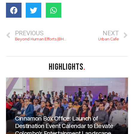
PREVIOUS
NEXT
Beyond Human Efforts (BHESL)
Urban Cafe
HIGHLIGHTS
.
Cinnamon Box Office: Launch of
Destination Event Calendar to Elevate
Colombo’s Entertainment Landscape