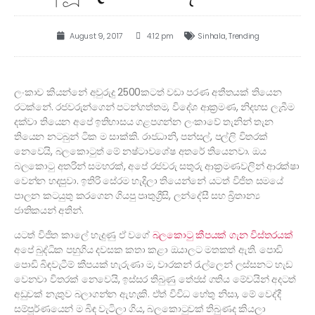
August 9, 2017
4:12 pm
Sinhala
,
Trending
ලංකාව කියන්නේ අවුරුදු 2500කටත් වඩා පරණ අතීතයක් තියෙන
රටක්නේ. රජවරුන්ගෙන් පටන්ගත්තම, විදේශ ආක්‍රමණ, නිදහස ලැබීම
දක්වා තියෙන අපේ ඉතිහාසය ගළපගන්න ලංකාවේ තැනින් තැන
තියෙන නටබුන් ටික ම සාක්කි. රාජධානි, පන්සල්, පල්ලි විතරක්
නෙවෙයි, බලකොටුත් මේ නෂ්ටාවශේෂ අතරේ තියෙනවා. ඔය
බලකොටු අතරින් සමහරක්, අපේ රජවරු සතුරු ආක්‍රමණවලින් ආරක්ෂා
වෙන්න හදපුවා. ඉතිරි සේරම හැදිලා තියෙන්නේ යටත් විජිත සමයේ
පාලන කටයුතු කරගෙන ගියපු පෘතුග්‍රීසි, ලන්දේසී සහ බ්‍රිතාන්‍ය
ජාතිකයන් අතින්.
යටත් විජිත කාලේ හැදුණු ඒ වගේ
බලකොටු කීපයක් ගැන විස්තරයක්
අපේ බුද්ධික පහුගිය දවසක කතා කළා ඔයාලට මතකත් ඇති. පොඩි
පොඩි බිඳවැටීම් කීපයක් හැරුණා ම, වාරකන් රැල්ලෙන් ලස්සනට හැඩ
වෙනවා විතරක් නෙවෙයි, ඉස්සර තිබුණු තේජස් ගතිය මේවයින් අදටත්
අඩුවක් නැතුව බලාගන්න ඇහැකි. ඒත් විවිධ හේතු නිසා, මේ වෙද්දී
සම්පූර්ණයෙන් ම බිඳ වැටිලා ගිය, බලකොටුවක් තිබුණද කියලා