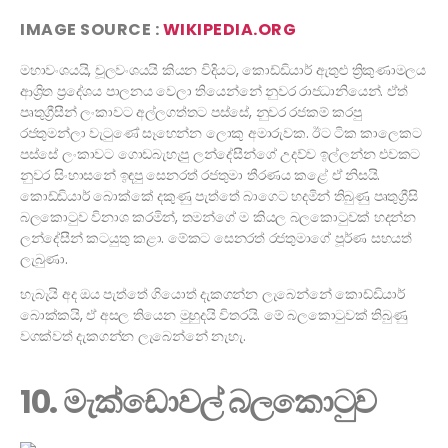
IMAGE SOURCE :
WIKIPEDIA.ORG
මහාවංශයයි, චූලවංශයයි කියන විදියට, කොඩ්ඩියාර් ඇතුළු ත්‍රිකුණාමලය
ආශ්‍රිත ප්‍රදේශය පාලනය වෙලා තියෙන්නේ නුවර රාජධානියෙන්. ඒත්
පෘතුග්‍රීසීන් ලංකාවට අල්ලගත්තට පස්සේ, නුවර රජකම් කරපු
රජතුමන්ලා වැටුණේ සෑහෙන්න ලොකු අමාරුවක. ඊට ටික කාලෙකට
පස්සේ ලංකාවට ගොඩබැහැපු ලන්දේසීන්ගේ උදව්ව ඉල්ලන්න එවකට
නුවර සිංහාසනේ ඉඳපු සෙනරත් රජතුමා තීරණය කළේ ඒ නිසයි.
කොඩ්ඩියාර් බොක්කේ දකුණු පැත්තේ බාගෙට හදමින් තිබුණු පෘතුග්‍රීසි
බලකොටුව විනාශ කරමින්, තමන්ගේ ම කියල බලකොටුවක් හදන්න
ලන්දේසීන් කටයුතු කළා. මේකට සෙනරත් රජතුමාගේ පූර්ණ සහයත්
ලැබුණා.
හැබැයි අද ඔය පැත්තේ ගියොත් දැකගන්න ලැබෙන්නේ කොඩ්ඩියාර්
බොක්කයි, ඒ අසල තියෙන මුහුදයි විතරයි. මේ බලකොටුවක් තිබුණු
වගක්වත් දැකගන්න ලැබෙන්නේ නැහැ.
10. මැක්ඩොවල් බලකොටුව