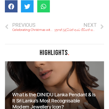
PREVIOUS
NEXT
Celebrating Christmas with an Authentic Italian Dining Experience
හුඟක් බුද්ධිමත් අයට ජීවිතේ සතුට ඈතයි ලු. දන්නවද ඒකට හේතු?
HIGHLIGHTS
.
What is the DINIDU Lanka Pendant & Is
It Sri Lanka’s Most Recognisable
Modern Jewellery Icon?