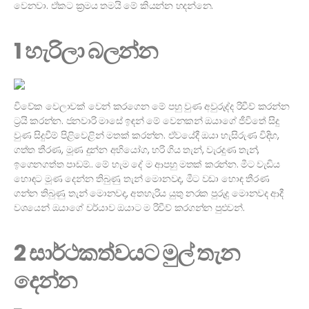
වෙනවා. ඒකට ක්‍රමය තමයි මේ කියන්න හදන්නෙ.
1 හැරිලා බලන්න
විවේක වෙලාවක් වෙන් කරගෙන මේ පහු වුණ අවුරුද්ද රිවීව් කරන්න
ට්‍රයි කරන්න. ජනවාරි මාසේ ඉඳන් මේ වෙනකන් ඔයාගේ ජීවිතේ සිදු
වුණ සිදුවීම් පිළිවෙළින් මතක් කරන්න. ඒවයේදී ඔයා හැසිරුණ විදිහ,
ගත්ත තීරණ, මූණ දුන්න අභියෝග, හරි ගිය තැන්, වැරදුණ තැන්,
ඉගෙනගත්ත පාඩම්.. මේ හැම දේ ම ආපහු මතක් කරන්න. මීට වැඩිය
හොඳට මූණ දෙන්න තිබුණු තැන් මොනවද, මීට වඩා හොඳ තීරණ
ගන්න තිබුණු තැන් මොනවද, අතහැරිය යුතු නරක පුරුදු මොනවද ආදී
වශයෙන් ඔයාගේ චර්යාව ඔයාට ම රිවීව් කරගන්න පුළුවන්.
2 සාර්ථකත්වයට මුල් තැන
දෙන්න