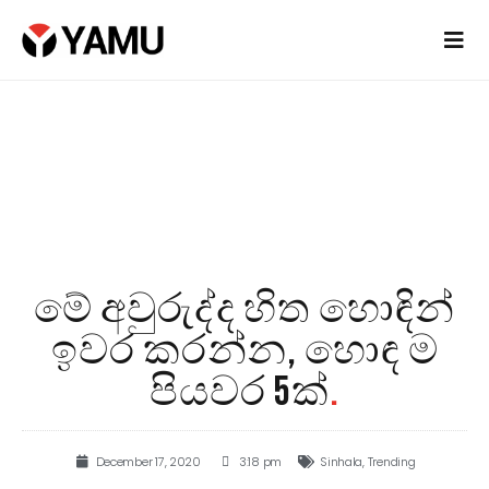
මේ අවුරුද්ද හිත හොඳින්
ඉවර කරන්න, හොඳ ම
පියවර 5ක්
.
December 17, 2020
3:18 pm
Sinhala
,
Trending