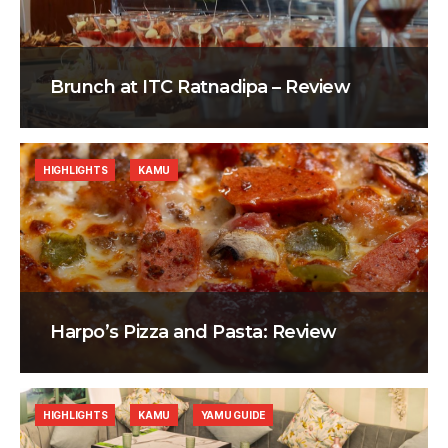
Brunch at ITC Ratnadipa – Review
HIGHLIGHTS
KAMU
Harpo’s Pizza and Pasta: Review
HIGHLIGHTS
KAMU
YAMU GUIDE