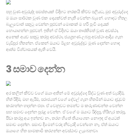
පහු වුණ අවුරුද්ද සමස්තයක් විදිහට නරකයි කිව්ව පලියට, මුළු අවුරුද්දෙ
ම ඔයා සාර්ථක වුණ එක දෙයක්වත් නැති වෙන්න බෑනේ. හොඳට හිතල
බැලුවොත් සතුටු වෙන්න පුළුවන් මොකක් ම හරි පුංචි දෙයක්
හොයාගන්න පුළුවන්. ඉතින් ඒ විදිහට ඔයා තෘප්තිමත් වුණ අවස්ථා,
අනෙක් අයව සතුටු කරපු අවස්ථා, ජයග්‍රහණ ලබපු අවස්ථා ආදිය ගැන
වැඩිපුර හිතන්න. ඒකෙන් ඔයාට ඊළඟ අවුරුද්දට මූණ දෙන්න හොඳ
ආත්ම විශ්වාසයක් ඇති වෙයි.
3 සමාව දෙන්න
අර කලින් කිව්ව වගේ ඔයා අතින් මේ අවුරුද්දෙ සිද්ධ වුණ අත් වැරදීම්,
හිත් රිදීම්, මඟ ඇරීම්, පරාජයන් වගේ දේවල් ගැන හිතමින් ඔයාට දඬුවම්
කරගන්න හදන්න එපා. ඒ වෙනුවට තමන්ට ම කරුණාවන්ත වෙන්න
සහ සමාව දෙන්න පුරුදු වෙන්න. ඒ වගේ ම ඔයාට රිද්දපු, හිරිහැර කරපු,
පීඩා කරපු අය ඉන්නව නං, තරහ හිතේ තියාගෙන නොඉඳ ඒ අයටත්
සමාව දෙන්න. සමාව දීමෙන් වරද නිවැරදි වෙන්නෙ නෑ. ඒත් ඔයාට
ඔයාගෙ හිත සාමකාමී කරගන්න අවස්ථාව ලැබෙනවා.