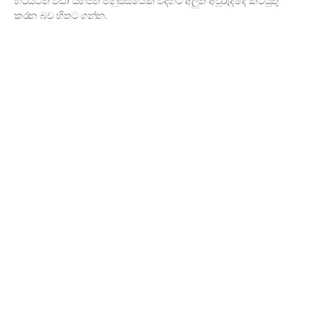
හිටියටත් වඩා යහපත් මනුස්සයෙක් විදිහට අලුත් අවුරුද්දේ කටයුතු
කරන බව හිතට ගන්න.