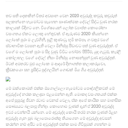
තව සති දෙකකින් විතර අවසාන වෙන 2020 අවුරුද්ද කවුරු කවුරුත්
සලකන්නෙ හැමෝටම සෑහෙන සෘණාත්මක දේවල් සිද්ධ වුණ නරක
කාලයක් විදිහට නෙ. විශේෂයෙන් ලෝක ව්‍යාප්ත කොරෝනා
වසංගතය ඒකට ලොකු හේතුවක්. ඒ ඇරුණම 2020 කියන්නෙ
ලෝකේ පුරා ම ලැව්ගිනි, සුළි කුණාටු, භූමි කම්පා, ගංවතුර වගේ
ස්වාභාවික ව්‍යසන ඇති වෙලා මිනිස්සු පීඩාවට පත් වුණ අවුරුද්දක්. ඒ
වගේ ම ලෝකේ පුරා ම සිදු වුණු විවිධ බෝම්බ පිපිරීම්, යුද ගැටුම්, කැරලි
කෝලාහල වගේ දේවල් නිසා මිනිස්සු නොසන්සුන් වුණ අවුරුද්දක්.
ඊටත් අමතරව මුළු ලෝකෙ ම ආදරේ දිනාගත්ත කලාකරුවො,
ක්‍රීඩකයො සහ ප්‍රසිද්ධ පුද්ගලයින් ගොඩක් මිය ගිය අවුරුද්දක්.
මේ ඔක්කොමත් එක්ක ඕගොල්ලො හැමෝටම පෞද්ගලිකවත් මේ
අවුරුද්දේ නරක කලදසා එළඹෙන්න ඇති. මොකද වසංගතයත් එක්ක
අපේ සුපුරුදු ජීවන රටාව වෙනස් වෙලා, ඒක අපේ කායික සහ මානසික
සෞඛ්‍යයට බලපාපු හින්දා. කොහොම වුණත් දැන් ඒ 2020 අවුරුද්ද
ඉවර වෙන්නයි යන්නෙ. මේ අවුරුද්ද කොයි තරම් නරක වුණත් ඊළඟ
අවුරුද්ද ගැන සුබ බලාපොරොත්තු තියාගෙන මේ අවුරුද්ද අවසන්
කරන්න නම් අපිට මේ අවුරුද්දත් එක්ක සාම ගිවිසුමක් ගහන්න ම