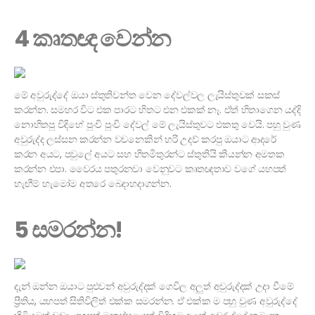
4 කෘතඥ වෙන්න
මේ අවුරුද්දේ ඔයා ස්තුතිවන්ත වෙන දේවල්වල ලැයිස්තුවක් සකස්
කරන්න. සමහර විට එක පාරට හිතට එන එකක් නෑ. ඒත් හිතාගෙන යද්දි
නොහිතපු විදිහේ පුංචි පුංචි දේවල් මේ ලැයිස්තුවට එකතු වෙයි. පහු වුණ
අවුරුද්ද ලස්සන කරන්න වචනෙකින් හරි උදව් කරපු ඔයාට ආදරේ
කරන අයට, පවුලේ අයට සහ හිතමිතුරන්ට ස්තුතියි කියන්න අමතක
කරන්න එපා. වෛරය පතුරනවා වෙනුවට කෘතඥතාව වගේ යහපත්
හැඟීම් හැමෝම අතරෙ බෙදාහදාගන්න.
5 සමරන්න!
දැන් ඔන්න ඔයාට පුළුවන් අවුරුද්දක් ගෙවිල අලුත් අවුරුද්දක් උදා වීමේ
ප්‍රීතිය, යහපත් සිතිවිලිත් එක්ක සමරන්න. ඒ එක්ක ම පහු වුණ අවුරුද්දේ