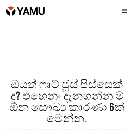
ඔයත් ෆෘට් ජූස් පිස්සෙක්
ද? එහෙනං දැනගන්න ම
ඕන සෞඛ්‍ය කාරණා 6ක්
මෙන්න
.