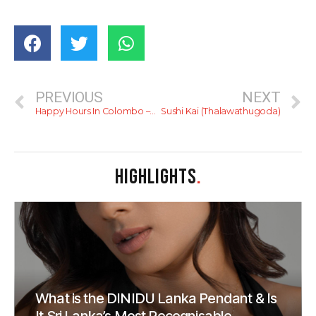
PREVIOUS
NEXT
Happy Hours In Colombo – 2020 (Post-lockdown Edition)
Sushi Kai (Thalawathugoda)
HIGHLIGHTS
.
What is the DINIDU Lanka Pendant & Is