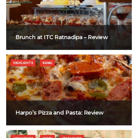
Brunch at ITC Ratnadipa – Review
HIGHLIGHTS
KAMU
Harpo’s Pizza and Pasta: Review