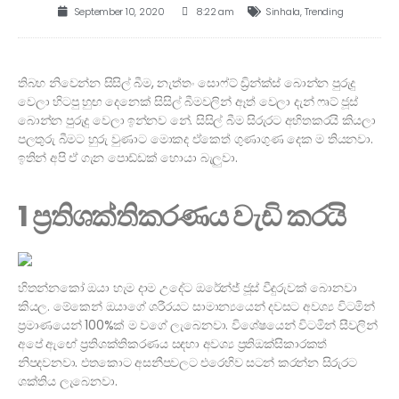
September 10, 2020
8:22 am
Sinhala
,
Trending
තිබහ නිවෙන්න සිසිල් බීම, නැත්තං සොෆ්ට් ඩ්‍රින්ක්ස් බොන්න පුරුදු
වෙලා හිටපු හුඟ දෙනෙක් සිසිල් බීමවලින් ඈත් වෙලා දැන් ෆෘට් ජූස්
බොන්න පුරුදු වෙලා ඉන්නව නේ. සිසිල් බීම සිරුරට අහිතකරයි කියලා
පලතුරු බීමට හුරු වුණාට මොකද ඒකෙත් ගුණාගුණ දෙක ම තියනවා.
ඉතින් අපි ඒ ගැන පොඩ්ඩක් හොයා බැලුවා.
1 ප්‍රතිශක්තිකරණය වැඩි කරයි
හිතන්නකෝ ඔයා හැම දාම උදේට ඔරේන්ජ් ජූස් වීදුරුවක් බොනවා
කියල. මේකෙන් ඔයාගේ ශරීරයට සාමාන්‍යයෙන් දවසට අවශ්‍ය විටමින්
ප්‍රමාණයෙන් 100%ක් ම වගේ ලැබෙනවා. විශේෂයෙන් විටමින් සීවලින්
අපේ ඇඟේ ප්‍රතිශක්තිකරණය සඳහා අවශ්‍ය ප්‍රතිඔක්සිකාරකත්
නිපදවනවා. එතකොට අසනීපවලට එරෙහිව සටන් කරන්න සිරුරට
ශක්තිය ලැබෙනවා.