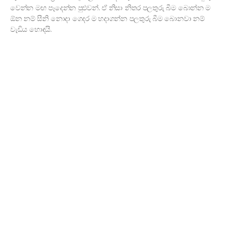
වෙන්න මඟ පෑදෙන්න පුළුවන්. ඒ නිසා නිතර පලතුරු බීම බොන්න ම
ඕන නම් සීනි නොදා ගෙදර ම හදාගන්න පලතුරු බීම බොනවා නම්
වැඩිය හොඳයි.