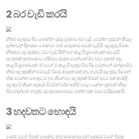
2 බර වැඩි කරයි
නිතර පලතුරු බීම බොන්න පුරුදු වුණාම බර වැඩි වෙන්න පුළුවන් කියල
දන්නවද? දිනපතා බොනවා නම් අවදානම තවත් වැඩියි. පලතුරු බීමක
නිකම්ම පලතුරකට වඩා වැඩි සීනි සහ කැලරි ප්‍රමාණයක් අඩංගුයි.
පලතුරක් කනකොට ශරීරයට ඇතුළු වෙන්නේ ඊට වඩා හුඟක් අඩු
කැලරි ප්‍රමාණයක්. ඒ වගේ ම කැලරි ඇතුළු වීම සිදු වෙන්නේ මන්දගාමීව
නිසා පලතුරකින් බර වැඩි වීමේ අවදානමක් නෑ. හැබැයි පලතුරු බීමෙන්
ඒක වෙන්න හොඳට ම ඉඩ තියනවා. පලතුරක් බීමක් බවට පත් කරද්දි
පලතුරේ තියන ඇතැම් විටමින් වර්ග අහිමි වෙලා යන්න පුළුවන් නිසා
බීම හදන්නෙ නැතුව පලතුර ආහාරයට ගන්න එක වඩා වාසිදායකයි.
3 හදවතට හොඳයි
දෙළුම් වගේ බීමක් බොනව නම් සාමාන්‍යයෙන් දොඩම් වගේ බීමක