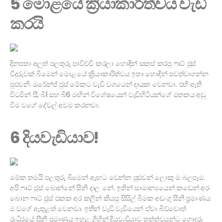
5 මොළයේ ක්‍රියාකාරිත්වය වැඩි
කරයි
දිනපතා අලුත් පලතුරු පාවිච්චි කරලා හොඳින් සකස් කරපු ෆෘට් ජූස්
වීදුරුවක් බීමෙන් මොළයේ ක්‍රියාකාරිත්වය ඉතා හොඳින් පවත්වාගන්න
පුළුවනි. ඔරේන්ජ් ජූස් මේකට වැඩි වශයෙන් දායක වෙනවා. එහි ඇති
විටමින් සී, බී1 සහ බී6 මඟින් විශේෂයෙන් වැඩිහිටියන්ගේ මතකය අඩු
වීම වගේ දේවල් අවම කරනවා.
6 දියවැඩියාව!
මේක තමයි පලතුරු බීමෙන් ඇඟට වෙන්න පුළුවන් ලොකු ම බලපෑම.
අපි ෆෘට් ජූස් බොන්නේ සීනි දාල නේ. ඉතින් සාමාන්‍යයෙන් කඩෙන් අරං
බොන ෆෘට් ජූස් එකක අර කලින් කියපු සිසිල් බීමක අඩංගු සීනි ප්‍රමාණය
ම වගේ ඇතුළත් වෙනවා. ඉතින් වැඩි වැඩියෙන් ඒවා බිව්වොත්
රුධිරයේ සීනි ප්‍රමාණය ඉහළ ගිහින් දියවැඩියාව තත්ත්වයන්ට ගොදුරු