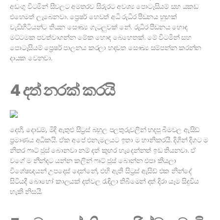
අඩංගු විටමින් සීවලට අමතරව සිරුරට අවශ්‍ය පොටෑසියම් සහ යකඩ
එහෙමත් ලැබෙනවා. ප්‍රෙෂර් හෙවත් අධි රුධිර පීඩනය හුඟක්
වැඩිහිටියන්ට තියන සෞඛ්‍ය ගැටලුවක් නේ. රුධිර පීඩනය හොඳ
මට්ටමක පවත්වාගන්න මේක හොඳ බෙහෙතක්. මේ විටමින් සහ
පොටෑසියම් ප්‍රෙෂර් පාලනය කරලා හදවත සෞඛ්‍ය සම්පන්න කරන්න
දායක වෙනවා.
4 දත් නරක් කරයි
දෙහි, දොඩම්, මිදි ඇතුළු සිට්‍රස් බහුල පලතුරුවලින් හදපු බීමවල ඇසිඩ්
ප්‍රමාණය අධිකයි. ඒක අපේ එනැමලයට ඉතා ම හානිකරයි. දිගින් දිගට ම
නිතර ෆෘට් ජූස් බොනවා නම් දත් කුහර හැදෙන්නත් ඉඩ තියනවා. ඒ
වගේ ම නින්දට යන්න කලින් ෆෘට් ජූස් බොන්න එපා කියලා
විශේෂඥයන් උපදෙස් දෙන්නේ, එහි ඇති සිට්‍රස් ඇසිඩ් එක නින්දේ
සිටියදී බොහෝ කාලයක් දත්වල රැඳිලා තිබීමෙන් දත් දිරා යෑම සිදුවිය
හැකි නිසයි.