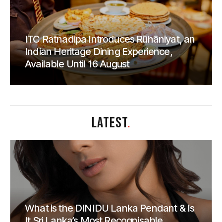
ITC Ratnadipa Introduces Rūhāniyat, an
Indian Heritage Dining Experience,
Available Until 16 August
LATEST
.
What is the DINIDU Lanka Pendant & Is
It Sri Lanka’s Most Recognisable