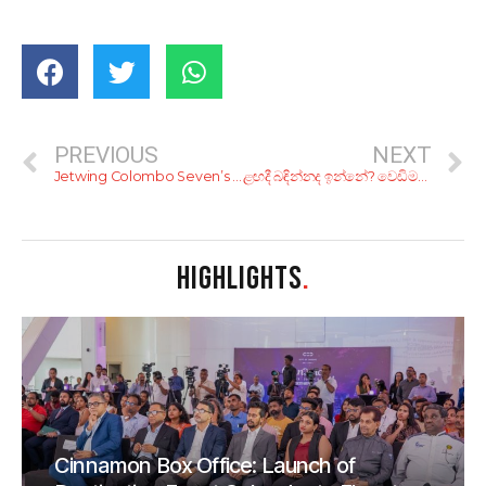
PREVIOUS
NEXT
Jetwing Colombo Seven’s Degustation Lunch
ළඟදී බඳින්නද ඉන්නේ? වෙඩිමට ගැලපෙන බජට් එකක් හදාගන්න වටින කියන කාරණා 5ක්
HIGHLIGHTS
.
Cinnamon Box Office: Launch of