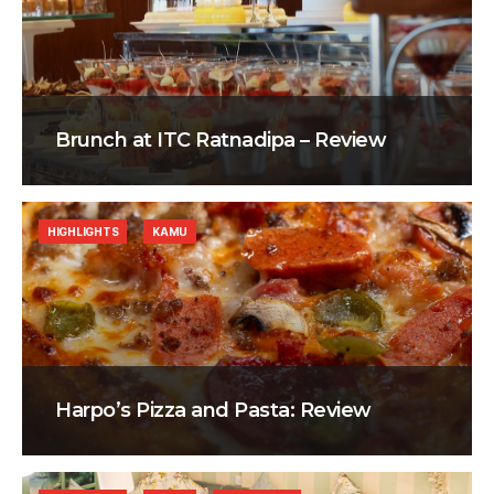
Brunch at ITC Ratnadipa – Review
HIGHLIGHTS
KAMU
Harpo’s Pizza and Pasta: Review