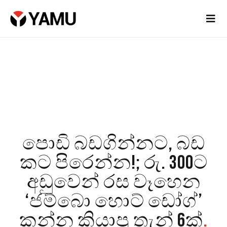
පොඩි බඩගින්නට, බඩ
කට පිරෙන්න!; රු. 300ට
අඩුවෙන් රස වෑහෙන
‘ජම්බො හොට් ඩෝග්’
කන්න කියාපු තැන් 6ක්
.