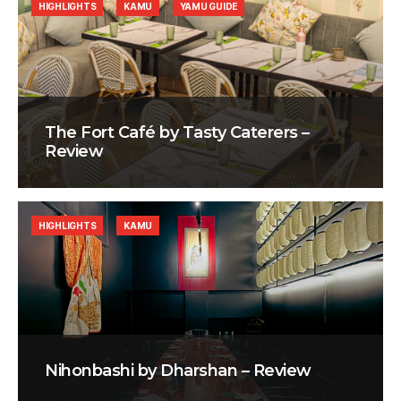
HIGHLIGHTS
KAMU
YAMU GUIDE
The Fort Café by Tasty Caterers –
Review
HIGHLIGHTS
KAMU
Nihonbashi by Dharshan – Review