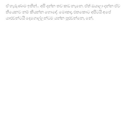
ඒ හැරුණාම ඉතින්… අපි දන්න තව කඩ නෑනෙ. ඒත් ඔයාලා දන්න ඒව
තියෙනව නම් කියන්න හොඳේ. මොකද, එතකොට අපිටයි අපේ
යාළුවන්ටයි දෙගොල්ලන්ටම යන්න පුළුවන්නෙ, නේ..