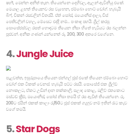
ෂහ්!, මෙන්න අනිත් තැන. තියෙන්නෙ දෙහිවල, ඇලන් ඇවිනියු එකේ.
මෙයාල ළඟත් තියෙනව රස වෑහෙන, ජම්බො හොට් ඩෝග්. හැබැයි
බීෆ්, චිකන් රසවලින් විතරයි. ඒත් සෝස්, මයොනීස් දාලා, චීස්
පෙතිවලින් වහල, මේසෙට එද්දි නම්… පංකාදු පහයි. ග්‍රිල් කරපු
සොසේජස්වල රසත් හොඳටම තියෙන නිසා හිතේ හැටියට රස බලන්න
පුළුවන්. අනික ගණන් යන්නෙත් රු. 200, 300 අතරෙ වගේනෙ.
4.
Jungle Juice
පැළවත්ත, ඉසුරුපායෙ තියෙන ජන්ගල් ජූස් එකේ තියෙන ජම්බො හොට්
ඩෝග් එක ටිකක් වෙනස්. හැබැයි පට්ට රසයි. සොසේජ් එක ග්‍රිල්ඩ්
නොකලට, ඒකට උඩින් දාන තක්කාලි, සලාද කොළ, ඔලිව් එතකොට
මස්ටඩ් ක්‍රීම්, මයොනීස්, සෝස් නිසා තමයි ඒ රස ඇවිත් තියෙන්නෙ. රු.
200ට එයින් එකක් කාලා රු150ට ජූස් එකක් ගැහුව නම් ඉතින් රෑට කෑව
වගේ තමයි.
5.
Star Dogs