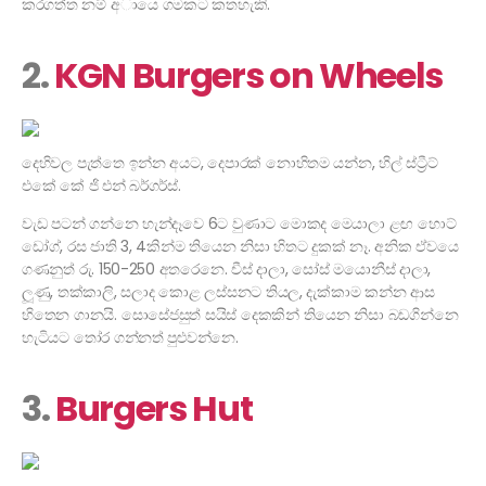
කරගත්ත නම් අායෙ ගමකට කතහැකි.
2.
KGN Burgers on Wheels
දෙහිවල පැත්තෙ ඉන්න අයට, දෙපාරක් නොහිතම යන්න, හිල් ස්‍ට්‍රීට්
එකේ කේ ජි එන් බර්ගර්ස්.
වැඩ පටන් ගන්නෙ හැන්දෑවෙ 6ට වුණාට මොකද මෙයාලා ළඟ හොට්
ඩෝග්, රස ජාති 3, 4කින්ම තියෙන නිසා හිතට දුකක් නෑ. අනික ඒවයෙ
ගණනුත් රු. 150-250 අතරෙනෙ. චීස් දාලා, සෝස් මයොනීස් දාලා,
ලූණු, තක්කාලි, සලාද කොළ ලස්සනට තියල, දැක්කාම කන්න ආස
හිතෙන ගානයි. සොසේජසුත් සයිස් දෙකකින් තියෙන නිසා බඩගින්නෙ
හැටියට තෝර ගන්නත් පුළුවන්නෙ.
3.
Burgers Hut