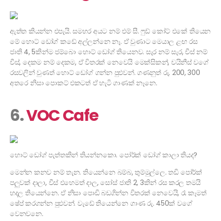
ඇත්ත කියන්න එපැයි. සමහර අයට නම් එම් සී. ෆුඩ් කෝට් එකේ තියෙන
මේ හොට් ඩෝග් කඩේ අල්ලන්නෙ නෑ. ඒ වුණාට මෙයාල ළඟ රස
ජාති 4, 5කින්ම ජම්බො හොට් ඩෝග් තියෙනව. සැර නම් සැර, චීස් නම්
චීස්, දෙකම නම් දෙකම, ඒ විතරක් නෙවෙයි මෙක්සිකන්, චයිනීස් වගේ
රසවලින් වුණත් හොට් ඩෝග් ගන්න පුළුවන්. ගණනුත් රු. 200, 300
අතරෙ නිසා පොකට් එකටත් ඒ හැටි ගාණක් නෑනෙ.
6.
VOC Cafe
හොට් ඩෝග් පැත්තකින් තියන්නකො. පෝර්ක් ඩෝග් කාලා තියද?
මෙන්න කනව නම් තැන. තියෙන්නෙ බම්බ, තුම්මුල්ලෙ. තඩි පෝර්ක්
පලුවක් දාලා, චීස් එහෙමත් දාල, සෝස් ජාති 2, 3කින් රස කරල තමයි
හදල තියෙන්නෙ. ඒ නිසා පොඩි බඩගින්න විතරක් නෙවෙයි, රෑ කෑමත්
ෂේප් කරගන්න පුළුවන්. වැඩේ තියෙන්නෙ ගාණ රු. 450ක් වගේ
වෙනවනෙ.