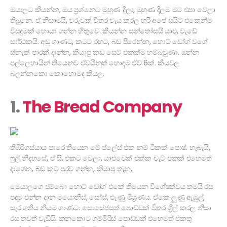
ඔයාලට කියන්න, ඔය ප්‍රශ්නෙට මුහුණ දීලා, මුහුණ දීලම මට එපා වෙලා
තිබුනෙ. ඒ නිසාමයි, වරුවක් විතර වැය කරල හරි අපේ සයිට් එකෙන්ම
විසඳුමක් හොයා ගන්න හිතුවෙ. කියන්න සන්තෝසයි යාළු, වැඩේ
සාර්ථකයි. අඩු ගාණට, කටට රහට, බඩ පිරෙන්න, හොට් ඩෝග් වගේ
ස්නැක් පාරක් දාන්න, කියාපු කඩ සෙට් එකක්ම හම්බවුණා. ඔන්න
පල්ලෙහායින් තියෙනව ඒවයිනුත් හොඳම ඒව 6ක්. කියවල
බලන්නකො කොහොමද කියල.
1.
The Bread Company
තිඹිරිගස්යාය පාරෙ තියෙන මේ ප්ලේස් එක නම් ටිකක් පොෂ්. හැබැයි,
ෆුල් නිදහසේ, ඒ සී. එකට වෙලා, යාළුවෙක් එක්ක චැට් එකක් එහෙමත්
දාගෙන, බඩ කට පුරව ගන්න, කියාපු තැන.
මෙයාලගෙ ජම්බො හොට් ඩෝග් එකේ තියෙන විශේෂත්වය තමයි රස
පදම එන්න දාන මයොනීස්, සෝස්, ළූණු මිශ්‍රණය. ඒකෙ ලුණු ඇඹුල්,
සැර ගතිය නියම ගාණට. සොසේජසුත් පොඩ්ඩක් විතර ග්‍රිල් කරල නිසා
රස තවත් වැඩියි. කනකොට ගම්මිරිස් පොඩ්ඩක් එහෙමත් එකතු