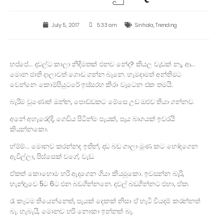
July 5, 2017
5:33 am
Sinhala
,
Trending
හප්පේ… දවල්ට කාලා නිදිමතක් එනව නේද? කියල වැඩක් නෑ, ආ…
මොන ජාති දාලාවත් ගොඩ ගන්න බෑනෙ. හැමදාමත් අන්තිමට
වෙන්නෙ කොම්පියුටරේ ඉස්සරහ කිරා වැටෙන එක තමයි.
බැරිම වුණොත් ඔන්න, පොඩ්ඩකට මේසෙ උඩ ඔළුව තියා ගන්නව.
අනේ අහැරෙද්දි, ගෙඩිය පිටින්ම පැයක්, පැය බාගයක් ඉවරයි
කියන්නකො.
හ්ම්ම්… මොනව කරන්නද ඉතින්, දඩ බඩ ගාලා මූණ කට හෝදගෙන
ඇවිල්ලා, පිස්සෙක් වගේ, වැඩ.
ඒකත් කොහොම හරි ඇදගෙන ගියා කියමුකො. ඉවසන්න බැරි,
හැන්දෑවෙ 5ට 6ට එන බඩගින්නනෙ. දවල් බඩගින්නට එහා, ඒක.
රෑ කෑටම තියෙන්නෙත්, පැයක් දෙකක් නිසා ඒ හැටි වියදම් කරන්නත්
බෑ. හැබැයි, මොනව හරි නොකා ඉන්නත් බෑ.