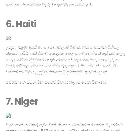
සාමාන්‍ය ජනතාවගෙ වැරදිත් නැතුවම නෙවෙයි ඉතිං.
6. Haiti
උතුරු, දකුණු ඇමරිකා මැද්දෙ අත්ලාන්තික් සාගරයට වෙන්න පිහිටල
තියෙන හයිටි දූපත් ටිකත් හොඳටම කෙලව ගත්තෙ හිතේ හැටියට කැළෑ
කපල. මේ වෙද්දි එහෙට නැති ආපදාවක් නෑ. භූමිකම්පා, නායයෑම්, ගං
වතුර, සුළි සුළං විතරක් නෙවෙයි ජල, ආහාර හිඟ පවා තියෙනව. ඒ
විතරක් නං බැරියැ, යුද්ධය එතකොට දුප්පත්කම, ඉහටත් උඩින්.
පේනව නේ ස්වභාවික සම්පත් විනාස කළාම වෙන විනාසෙ.
7. Niger
වැස්සොත් ගං වතුර, පෑව්වොත් නියඟය. වගාවක් කර ගන්න බෑ, හරියට