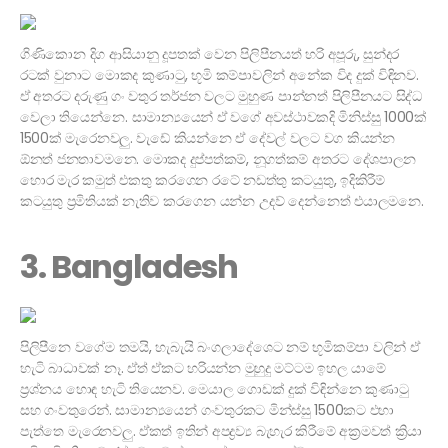
ගිණිකොන දිග ආසියානු දූපතක් වෙන පිලිපීනයත් හරි අපූරු, සුන්දර
රටක් වුනාට මොකද කුණාටු, භූමි කම්පාවලින් අනේක විද දුක් විඳිනව.
ඒ අතරට දරුණු ගං වතුර තර්ජන වලට මුහුණ පාන්නත් පිලිපීනයට සිද්ධ
වෙලා තියෙන්නෙ. සාමාන්‍යයෙන් ඒ වගේ අවස්ථාවකදි මිනිස්සු 1000ක්
1500ක් මැරෙනවලු. වැඩේ කියන්නෙ ඒ දේවල් වලට වග කියන්න
ඕනත් ජනතාවමනෙ. මොකද දුප්පත්කම්, නූගත්කම් අතරට දේශපාලන
හොර මැර කමුත් එකතු කරගෙන රටේ නඩත්තු කටයුතු, ඉදිකිරීම්
කටයුතු ප්‍රමිතියක් නැතිව කරගෙන යන්න උදව් දෙන්නෙත් එයාලමනෙ.
3. Bangladesh
පිලිපීනෙ වගේම තමයි, හැබැයි බංගලාදේශෙට නම් භූමිකම්පා වලින් ඒ
හැටි බාධාවක් නෑ. ඒත් ඒකට හරියන්න මුහුදු මට්ටම ඉහල යාමේ
ප්‍රශ්නය හොඳ හැටි තියෙනව. මෙයාල ගොඩක් දුක් විඳින්නෙ කුණාටු
සහ ගංවතුරෙන්. සාමාන්‍යයෙන් ගංවතුරකට මින්ස්සු 1500කට එහා
පැත්තෙ මැරෙනවලු. ඒකත් ඉතින් අපද්‍රව්‍ය බැහැර කිරීමේ අක්‍රමවත් ක්‍රියා