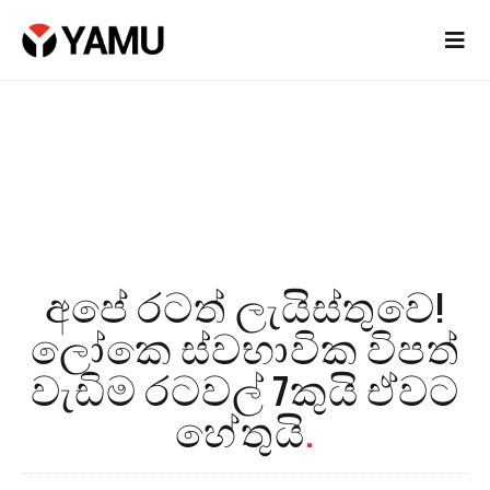
අපේ රටත් ලැයිස්තුවෙ!
ලෝකෙ ස්වභාවික විපත්
වැඩිම රටවල් 7කුයි ඒවට
හේතුයි
.