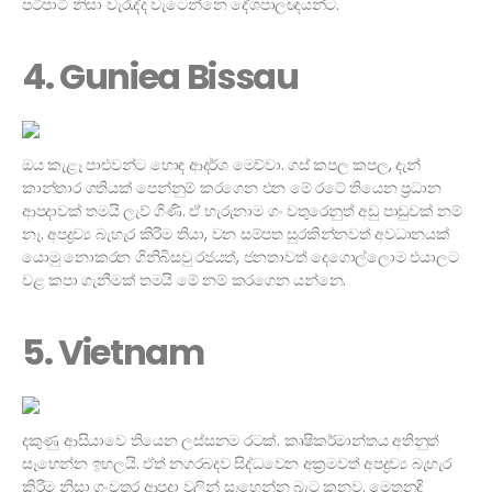
පටිපාටි නිසා වැරැද්ද වැටෙන්නෙ දේශපාලඥයන්ට.
4. Guniea Bissau
ඔය කැළෑ පාළුවන්ට හොඳ ආදර්ශ මෙව්වා. ගස් කපල කපල, දැන්
කාන්තාර ගතියක් පෙන්නුම් කරගෙන එන මේ රටේ තියෙන ප්‍රධාන
ආපදාවක් තමයි ලැව් ගිණි. ඒ හැරුනාම ගං වතුරෙනුත් අඩු පාඩුවක් නම්
නෑ. අපද්‍රව්‍ය බැහැර කිරීම තියා, වන සම්පත සුරකින්නවත් අවධානයක්
යොමු නොකරන ගිනිබිසවු රජයත්, ජනතාවත් දෙගොල්ලොම එයාලට
වළ කපා ගැනීමක් තමයි මේ නම් කරගෙන යන්නෙ.
5. Vietnam
දකුණු ආසියාවෙ තියෙන ලස්සනම රටක්. කෘෂිකර්මාන්තය අතිනුත්
සෑහෙන්න ඉහලයි. ඒත් නගරබදව සිද්ධවෙන අක්‍රමවත් අපද්‍රව්‍ය බැහැර
කිරීම නිසා ගංවතුර ආපදා වලින් සෑහෙන්න බැට කනව. මෙතනදි