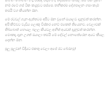
කන්න බොන්න නෑ, පිරිසිදු වතුර නෑ. දෙයියනේ කියල ඔය ටික වුනේ
නම් රටේ ගස් ටික කැපුවට පස්සෙ. තනිකරම දේශපාලන ගසා කෑම්
තමයි වග කියන්න ඕන.
මේ රටවල් ගැන ඇත්තටම අපිට ඕන වුනේ ඔයාලව දැනුවත් කරන්න.
අපි කිව්වට වැඩිය ලොකු විස්තර නෙට් එකෙත් තියෙනව. වෙලාවක්
තිබ්බොත් හොයල බලල කියවල අනිත් අයවත් දැනුවත් කරන්න.
මොකද, දැන උගත් ඔයාලා තමයි මේ දේවල් නොතේරෙන අයට කියල
දෙන්න ඕන.
පුලු පුලුවන් විදියට එකතු වෙලා අපේ රට බේරගමු!