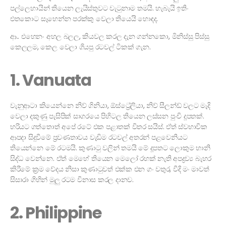
පල්ලෙහායින් තියෙන ලැයිස්තුවට වැටුනාම තමයි. හැබැයි ඉතිං
එතකොට සෑහෙන්න පරක්කු වෙලා තියෙයි හොඳද.
ආ.. එහෙනං අහල බලල, කියවල කරල දැන ගන්නකො, මිනිස්සු පිස්සු
කෙලලම, කෙල වෙලා ගියපු රටවල් ටිකක් ගැන.
1. Vanuata
වැනුආටා කියෙන්නෙ නිව් ගිනියා, ඕස්ට්‍රේලියා, නිව් සීලන්ඩ් වලට මැදි
වෙලා දකුණු පැසිපික් සාගරයෙ පිහිටල තියෙන ලස්සන පුංචි දූපතක්.
හරියට ගත්තොත් අපේ රටේ එක පළාතක් විතර සයිස්. ඒත් ස්වභාවික
ආපදා සිදුවීමේ ප්‍රවණතාවය වැඩිම රටවල් අතරන් පළවෙනියට
තියෙන්නෙ මේ රටමයි. කුණාටු වලින් තමයි මේ දූපතට ලොකුම හානි
සිද්ධ වෙන්නෙ. ඒත් මෙහේ තියෙන මෙලෝ රහක් නැති අපද්‍රව්‍ය බැහර
කිරීමේ ක්‍රම වේදය නිසා කුණාටුවත් එක්ක එන ගං වතුර, වීදි මං මාවත්
සිසාරා ගිහින් මුලු රටම විනාස කරල දානව.
2. Philippine