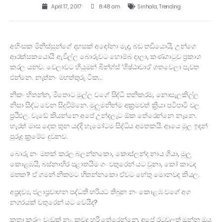
April 17, 2017
8:48 am
Sinhala
,
Trending
අහිංසක මිනිස්සුන්ගේ දහසක් අඳෝනා මැද, බඩ තඩියොයි, උන්ගෙ
ආරක්සකයොයි ඇවිල්ල බොරුවට හොම්බ දාලා, කණගාටුව ප්‍රකාශ
කරල යනව. වෙලාවට හියුමන් බීන්ග්ස් ‘ශිෂ්ඨාචාර’ ගතවෙලා පැවත
එන්නෙ. නැත්නං මහත්තුරු ටික…
නිකං හිතන්න, මීතොට මුල්ල වගේ සිද්ධි තනිකරම, නොසැලකිල්ල
නිසා සිද්ධ වෙන සිදුවීම්නෙ. මුලුමනින්ම අක්‍රමවත් ක්‍රියා පටිපාටි වල
ප්‍රථිඵල. වැඩේ කියන්නෙ අපේ උන්දලැට ඕක තේරෙන්නෙ නෑනෙ.
හැරත් මාස දෙක තුන යද්දි හැමෝටම සිද්ධිය අමතකයි. ආයෙ මුල ඉඳන්
පුරුදු ක්‍රමේට දුවනව.
බොරු නං මතක් කරල බලන්නකො, කොස්ලන්ද නාය ගියා, මුලු
කොළඹයි, බස්නාහිර පළාතයිම ගං වතුරෙන් යට වුනා, කෝ කාටද
මතක? ඒ ගමන් නිකමට හිතන්නකො ඒවට හේතු මොනවද කියල.
අප්‍රදව්‍ය, ජලාප්‍රවාහන පද්ධති හරියට තිබුන නං කොළඹ වගේ අග
නගරයක් වතුරෙන් යට වෙයිද?
කතා කරල වැඩක් නෑ. කවද හරි තේරෙන්නෙ, අපේ රටවලුත් ඔන්න ඔය