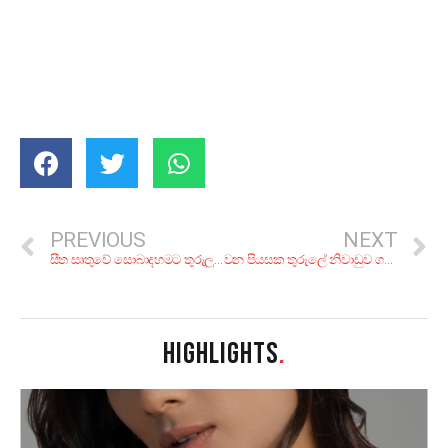
PREVIOUS
NEXT
සීත සෘතුවේ සොබාදහමට තුරුලු වෙන්න! දවසක් ගත කරන්න කියාපු අපූරු වනගත නවාතැන් 8ක්
වන පියසක තුරුලේ නිවාඩුව ගත කරන්න! උදේ ගිහින් හවස එන්න අපූරු සොබාදම් චාරිකා 8ක්
HIGHLIGHTS
.