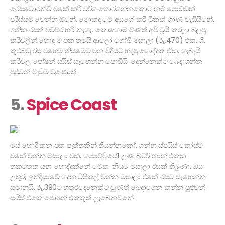
රෙස්ටෝරන්ට් එකේ කරි වර්ග තෝරගන්නකොට නම් පොඩ්ඩක්
පරිස්සම් වෙන්න ඕනේ. මොකද මේ අයගේ කරි ටිකක් ගාණ වැඩියිනේ.
අනික රසත් එච්චර හරි නැහැ. කොහොම වුණත් අපි ට්‍රයි කරලා බලපු
කරිවලින් හොඳ ම එක තමයි ආලෝ ගෝබි මසාලා (රු.470) එක. ගී,
කුළුබඩු රස එහෙම නියමෙට එන විදියට හදපු හොද්දක් ඒක. හැබැයි
කරිවල පෝෂන් සයිස් සෑහෙන්න පොඩියි. දෙන්නෙක්ට බෙදාගන්න
පුළුවන් වැඩිම වුණොත්.
5.
Spice Coast
මස් හොදි කන එක පැත්තකින් තියන්නකෝ. ගන්න ස්පයිස් කෝස්ට්
එකේ චන්න මසාලා එක. හප්පච්චියේ! උණු බටර් නාන් එක්ක
තකටතක යන හොද්දක්නේ මේක. නියම මසාලා රසක් තිබුණා. ඔය
උතුරු ඉන්දියාවේ හදන ටිපිකල් චන්න මසාලා එකේ රසට සෑහෙන්න
සමානයි. රු.390ට හතරදෙනෙක්ට වුණත් බෙදාගෙන කන්න පුළුවන්
සයිස් එකේ පෝෂන් එකකුත් ලැබෙනවනේ.