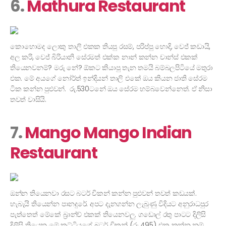
6.
Mathura Restaurant
කොහොමද ලොකු තාලි එකක තියපු රසම්, පරිප්පු හොදි, වෙජ් කඩායි,
අල කරි, වෙජ් බිරියානි සේරමත් එක්ක නාන් කන්න චාන්ස් එකක්
තියෙනවනම්? මරු නේ? ඕකට කියාපු තැන තමයි බම්බලපිටියේ මතුරා
එක. මේ අයගේ නෝර්ත් ඉන්දියන් තාලි එකේ ඔය කියන ජාති සේරම
ටික කන්න පුළුවන්. රු.530ටනේ ඔය සේරම හම්බවෙන්නෙත්. ඒ නිසා
තවත් වාසියි.
7.
Mango Mango Indian
Restaurant
ඔන්න තියෙනවා රසට බටර් චිකන් කන්න පුළුවන් තවත් කඩයක්.
හැබැයි තියෙන්න පානදුරේ. අපට දැනගන්න ලැබුණු විදියට අනුරාධපුර
පැත්තෙත් මේකේ බ්‍රාන්ච් එකක් තියෙනවලු. ගඩොල් රතු පාටට දිලිසි
දිලිසි තියෙන මේ කට්ටියගේ බටර් චිකන් (රු.495) එක කන්න නම්