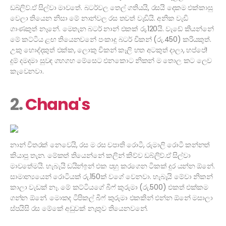
ඩබ්ලිව්.ඒ සිල්වා මාවතේ. බටර්වල තෙල් ගතියයි, රසයි දෙකම එක්කාසු
වෙලා තියෙන නිසා මේ නාන්වල රස තවත් වැඩියි. අනික වැඩි
ගාණකුත් නෑනේ. මෙතැන බටර් නාන් එකක් රු.120යි. වැඩේ කියන්නේ
මේ කට්ටිය ළඟ තියෙනවනේ පංකාදු බටර් චිකන් (රු.450) කරියකුත්.
උකු හොද්දකුත් එක්ක, ලොකු චිකන් කෑලි හත අටකුත් දාලා, හප්පේ!
දුම් දමදමා සුවඳ ගහගහ මේසෙට එනකොට නිකන් ම තොල කට ලෙව
කැවෙනවා.
2.
Chana's
නාන් විතරක් නෙවෙයි, රස ම රස චපාති රොටී, රුමාලි රොටී කන්නත්
කියාපු තැන. මේකත් තියෙන්නේ කලින් කිව්ව ඩබ්ලිව්.ඒ සිල්වා
මාවතේමයි. හැබැයි ඩයින්ඉන් එක පහු කරගෙන ටිකක් දුර යන්න ඕනේ.
සාමාන්‍යයෙන් රොටියක් රු.150ක් වගේ වෙනවා. හැබැයි මේවා නිකන්
කාලා වැඩක් නෑ. මේ කට්ටියගේ බීෆ් කුරුමා (රු.500) එකත් එක්කම
ගන්න ඕනේ. මොකද ටිපිකල් බීෆ් කුරුමා එකකින් එන්න ඕනේ මසාලා
ස්පයිසි රස මේකේ අඩුවක් නැතුව තියෙනවනේ.