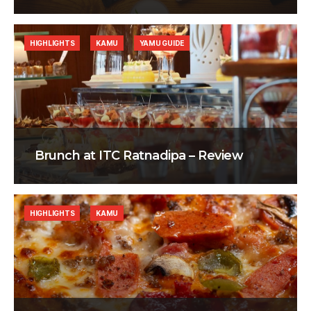
HIGHLIGHTS
KAMU
YAMU GUIDE
Brunch at ITC Ratnadipa – Review
HIGHLIGHTS
KAMU