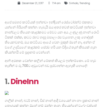
December 21, 2017
7:14 am
Sinhala
,
Trending
අපේ සමහර කට්ටියක් ඉන්නවා ඉන්දියන් රෙස්ටෝරන්ට් එකකට
යන්නේ බිරියානි කන්න. හැබැයි ඔය අතර තවත් කට්ටියක් ඉන්නවා
නාන්වලට තියෙන කෑදරකමට මේවට යන අය. උණුඋණු නාන් රොටි
ටිකක් එක්ක, කටට රහට හදපු මසාලා රස වෑහෙන උකු හොද්දක්
තියෙනවනම්, ඔය කට්ටියට ආයේ වෙන මුකුත් ඕනේ නෑ. අන්න ඒ
වගේ උදවියගේ කෑදරකම් සේරම හරි යන විදියේ තැන් කීපයක් ගැන
කියන්නයි මේ සූදානම් වෙන්නේ.
අහ්! අමතක වෙන්න කලින් මේකත් කියලම ඉන්නම්කො. මේ හැම
තැනින් ම රු.700ට අඩුවෙන් බඩ පුරවගන්න ඇහැකි හොඳේ!
1.
DineInn
ගාලික් නාන්, බටර් නාන්, චීස් නාන් ආදී වශයෙන් නා නා ප්‍රකාර නාන්
තොගයක් කන්න ඕනේ නම් ඔන්න තැන. තියෙන්නේ වැල්ලවත්තේ