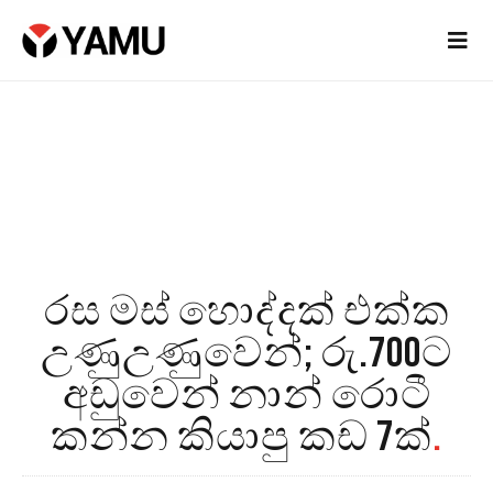
රස මස් හොද්දක් එක්ක
උණුඋණුවෙන්; රු.700ට
අඩුවෙන් නාන් රොටී
කන්න කියාපු කඩ 7ක්
.