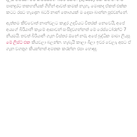
පානදුරට තකහනියක් ගිහින් ආවත් කමක් නැහැ. මොකද ඒකත් එක්ක
කටට රසට හැදෙන බටර් නාන් තොගයක් ම දෙසා බාන්න පුළුවන්නේ.
ඇත්තම කිව්වොත් නාන්වලට කෑදර උදවියට විතරක් නෙවෙයි, අපේ
අයගේ බිරියානි කෑමේ ආසාවන් සංසිදුවගන්නත් මේ රෙස්ටෝරන්ට් 7
නියමයි. තවත් බිරියානි ගැන විස්තර ඕනේ නම්, අපේ බුද්ධික මාමා ලියපු
මේ ලිස්ට් එක
කියවලා බලන්න. හැබැයි කාලා බීලා ඉවර වෙලා, අපට ඒ
ගැන වගතුග කියන්නත් අමතක කරන්න එපා හොඳද.