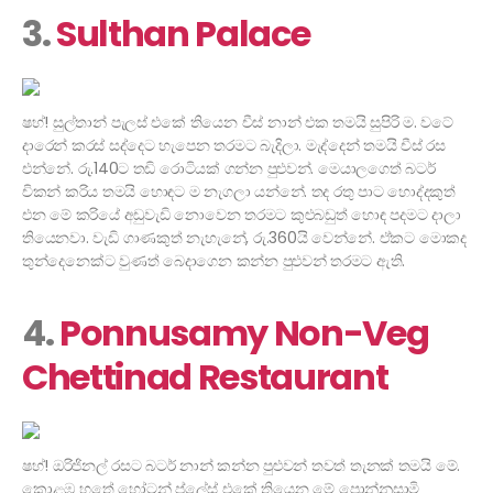
3.
Sulthan Palace
ෂහ්! සුල්තාන් පැලස් එකේ තියෙන චීස් නාන් එක තමයි සුපිරි ම. වටේ
දාරෙන් කරස් සද්දෙට හැපෙන තරමට බැදිලා. මැද්දෙන් තමයි චීස් රස
එන්නේ. රු.140ට තඩි රොටියක් ගන්න පුළුවන්. මෙයාලගෙත් බටර්
චිකන් කරිය තමයි හොඳට ම නැගලා යන්නේ. තද රතු පාට හොද්දකුත්
එන මේ කරියේ අඩුවැඩි නොවෙන තරමට කුළුබඩුත් හොඳ පදමට දාලා
තියෙනවා. වැඩි ගාණකුත් නැහැනේ, රු.360යි වෙන්නේ. ඒකට මොකද
තුන්දෙනෙක්ට වුණත් බෙදාගෙන කන්න පුළුවන් තරමට ඇති.
4.
Ponnusamy Non-Veg
Chettinad Restaurant
ෂහ්! ඔරිජිනල් රසට බටර් නාන් කන්න පුළුවන් තවත් තැනක් තමයි මේ.
කොළඹ හතේ හෝටන් ප්ලේස් එකේ තියෙන මේ පොන්නුසාමි