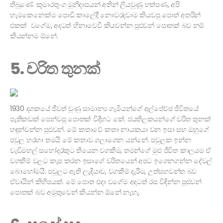
තිබුණේ. කුමාරතුංග මුනිදාසයන් අතින් ලියවුණු හත්පණ, අපි
හැමකෙනෙක්ම පොඩි කාලේදී නොවරදවාම කියවපු පොත් අතරින්
එකක් වගේම, අදටත් හිනාවෙවී කියවන්න පුළුවන් පොතක් බව නම්
කියන්නම ඕනේ.
5. චරිත තුනක්
1930 දශකයේ ජීවත් වුණු සාමාන්‍ය ගැමියන්ගේ අල්පේච්ඡ ජීවිතයේ
පැතිකඩක් පෙන්වපු පොතක් විදිහට කේ. ජයතිලකයන්ගේ චරිත තුනක්
හඳුන්වන්න පුළුවන්. මේ කතාවේ කතා නායකයා වන ඉසා සහ ඔහුගේ
පවුල හරහා තමයි මේ කතාව ගලාගෙන යන්නේ. පවුලක ඉන්න
වැඩිමහල් සහෝදරකුට තියෙන වගකීම, තමන්ගේ මුළු ජීවිත කාලයම ඒ
වගකීම් වලට කැප කරන ඉසාගේ චරිතයෙන් අපට ඉගෙනගන්න දේවල්
බොහෝමයි. පවුලට ඇති ලැදියාව, වගකීම් දැරීම, උත්සහවන්ත බව
ඒවායින් කිහිපයක්. මේ පොත එදා වගේම අදටත් රස විඳින්න පුළුවන්
පොතක් බව අමුතුවෙන් කියන්න ඕනේ නැහැ.