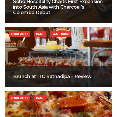
Soho Hospitality Charts First Expansion
into South Asia with Charcoal’s
Colombo Debut
HIGHLIGHTS
KAMU
YAMU GUIDE
Brunch at ITC Ratnadipa – Review
HIGHLIGHTS
KAMU