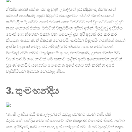
නිර්භීතකමත් එක්ක එකතු වුණු උපාලිගේ මුරණ්ඩුකම, ජින්නාගේ
යටහත් පහත්කම, පසුව ඔවුන්ට එකතුවෙන හින්නි මහත්තයාගේ
කම්මැලිකම, මේවා අපේ ජීවිතේ කොටස් බවට පත් වුණේ මඩොල් දූව
කතා පොතත් එක්ක. මාර්ටින් වික්‍රමසිංහ ශූරීන් අතින් ලියවුණු අද්විතීය
පොත් ගොන්නෙන් එකක් වන මඩොල් දූව, අපි අදටත් රස කර කර
කියවන පොතක්. ඒ විතරක් නෙවෙයි, මාර්ටින් වික්‍රමසිංහයන්ගේ පොත්
අතරින්, හුඟක් වෙලාවට අපි මුලින්ම කියවන පොත වෙන්නෙත්
මඩොල් දූවම තමයි. මිතුරුකමේ අගය, එකමුතුකම, උත්සහවන්ත බව
වගේ පාඩම් ගණනාවක් මේ කතාව තුළින් අපට ඉගෙනගන්න පුළුවන්
වූණේ පොඩි වයසෙන්ම මේ පොත අපේ අතට පත් කරන්න අපේ
වැඩිහිටියන් අමතක නොකළ නිසා.
3. තුංමංහන්දිය
“නාකි උදවිය මැරී කොල්ලන්ගේ රැවුළ එන්නට පටන් ගනී. ඒත්
රදාවානේ හන්දිය වෙනස් නොවේ. ඒක එතැනම එහෙමම තිබේ. අන්දර
ගහ, අම්බලම, කඩ දෙක තුන, ඉස්කෝලයේ පවා කිසිම දියුණුවක් නැත.