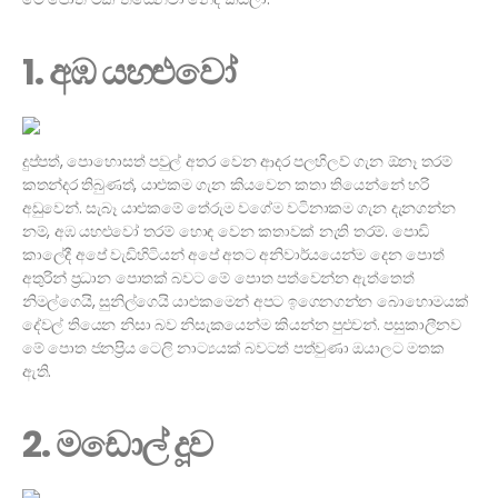
1. අඹ යහළුවෝ
දුප්පත්, පොහොසත් පවුල් අතර වෙන ආදර පලහිලව් ගැන ඕනෑ තරම්
කතන්දර තිබුණත්, යාළුකම ගැන කියවෙන කතා තියෙන්නේ හරි
අඩුවෙන්. සැබෑ යාළුකමේ තේරුම වගේම වටිනාකම ගැන දැනගන්න
නම්, අඹ යහළුවෝ තරම් හොඳ වෙන කතාවක් නැති තරම්. පොඩි
කාලේදී අපේ වැඩිහිටියන් අපේ අතට අනිවාර්යයෙන්ම දෙන පොත්
අතුරින් ප්‍රධාන පොතක් බවට මේ පොත පත්වෙන්න ඇත්තෙත්
නිමල්ගෙයි, සුනිල්ගෙයි යාළුකමෙන් අපට ඉගෙනගන්න බොහොමයක්
දේවල් තියෙන නිසා බව නිසැකයෙන්ම කියන්න පුළුවන්. පසුකාලීනව
මේ පොත ජනප්‍රිය ටෙලි නාට්‍යයක් බවටත් පත්වුණා ඔයාලට මතක
ඇති.
2. මඩොල් දූව