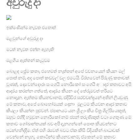
අවුරුදු දා
ඉක්මණින්ම නැවත එතොත්
මළවුන්ගේ අවුරුදු දා
මටත් නැවත එන්න ඇහැකි
මළගිය ඇත්තන් කැටුවම
බොළඳ ප්‍රේම කතා, එහෙමත් නැත්තන් අපේ වචනයෙන් කියන මල්
පොත් නම්, අද පොත් කඩවල් වල එමටයි. විරහවෙන් පිරුණු කතාවක්
වුණත්, දෙවෙන්දොරා සංගෙයි නොරිකෝ සංගෙයි අාදර කතාවට අපි
ආදරය කරන්න ගත්තේ, ආදරය කියන දේ තේරුමවත් හරියට
නොදැන. ඇත්තම කියනවානම්, එදිරිවීර සරච්චන්ද්‍රයන් අතින් ලියවුණු
මේ කතාව, අපේ බොහෝමයක් දෙනා මුලටම කියවන ආදර කතාව
කියලා කියන්න පුළුවන්. ජපානයට යන ශ්‍රී ලාංකීය චිත්‍ර ශිල්පියෙකුත්,
ඔහුට එහිදී හමුවන නොරිකෝ නම් ජපන් තරුණිකුත් වටා ගෙතුණ මේ
කතාව ශෝඛාන්තයක් බව අපි දැනගන්නේ පොත කියවන්නට
පටන්ගනිද්දීම. ඒත් එහි රසවත් බවට ඒක කිසි විදියකින් බාධාවක්
වෙන්නේ නැහැ. කොටින්ම කියනවානම්, ඒකෙන් මේ කතාව