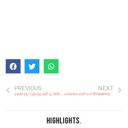
PREVIOUS
NEXT
සෝස් දාලා පුච්චපු මස්! රු. 500ට රස වෑහෙන BBQ කන්න කියාපු කඩ 5ක්
පෝකෙමොන් ගෝ (Pokémon GO)
HIGHLIGHTS
.