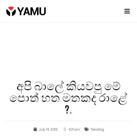
අපි බාලේ කියවපු මේ
පොත් හත මතකද රාළේ
?
.
July 14, 2016
4:21 am
Trending