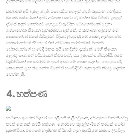
උපන්නාට මේ ලොව වැනෙනවා වගේ ඔහේ ආවාට ගියාට තියෙයි”
කවදාවත් අපි දැකල නැති, සමහරවිට අහලත් නැති රදාවාන හන්දියට
මහගම සේකරයන් අපිව අරගෙන යන්නේ, ඔන්න ඔය විදිහට. ඉපදුණු
දවසේ ඉඳන් ගෙන්දගම් පොළවේ ඇවිදින බොහොමයක් දෙනා
ගම්මානෙක තියෙන සුන්දරත්වය දැක්කේ, ඒ කතාබහ ඇහුවේ මේ
පොතෙන්. ඒ වගේ විචිත්‍රවත් විදියට ලියවුණු මේ පොත, ඇත්තෙන්ම
සේකරයන්ගේ ජීවිතයේ එක් අර්ධයක හරස්කඩක්. මහගම
සේකරයන්ගේ සංවේදී මනස අපි හොඳින්ම දැක්කේ මෙහි තියෙන
ලොකු මාමාගේ චරිතයෙන් කිව්වොත්, එය ඉතාමත්ම නිවැරදියි. අපේ
වැඩිහිටියන් නොවරදවාම අපේ අතට මේ පොත දෙන්න පෙළඹුණේ,
කෙනෙක් ළඟ තියෙන්න ඕනේ ඒ සංවේදීබව ගැන අපට කියල දෙන්න
වෙන්නැති.
4. හත්පණ
සාමාන්‍ය ආරෙන් බැහැර ශෛලියකින් ලියවුණත්, අපි ආසාවෙන් කියවපු
තවත් පොතක් තමයි හත්පණ. නෙරළුවේ කුසල්හාමිගේ තරමක් මෝඩ
පුතණ්ඩියා, එහෙමත් නැතිනම් කිරිහාමි ගැන තමයි මේ කතාව ලියවිලා