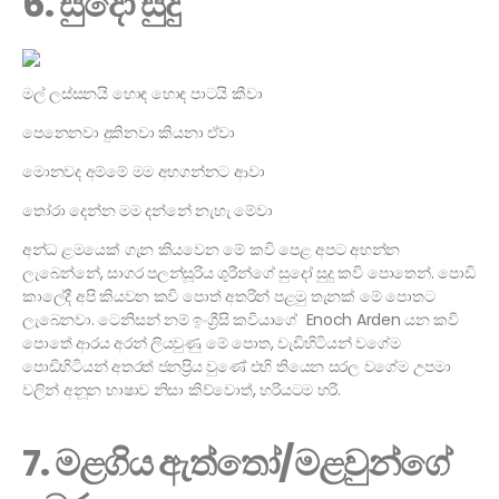
6. සුදෝ සුදු
මල් ලස්සනයි හොඳ හොඳ පාටයි කීවා
පෙනෙනවා දුකිනවා කියනා ඒවා
මොනවද අම්මේ මම අහගන්නට ආවා
තෝරා දෙන්න මම දන්නේ නැහැ මේවා
අන්ධ ළමයෙක් ගැන කියවෙන මේ කවි පෙළ අපට අහන්න
ලැබෙන්නේ, සාගර පලන්සූරිය ශුරීන්ගේ සුදෝ සුදු කවි පොතෙන්. පොඩි
කාලේදී අපි කියවන කවි පොත් අතරින් පළමු තැනක් මේ පොතට
ලැබෙනවා. ටෙනිසන් නම් ඉංග්‍රීසි කවියාගේ Enoch Arden යන කවි
පොතේ ආරය අරන් ලියවුණු මේ පොත, වැඩිහිටියන් වගේම
පොඩිහිටියන් අතරත් ජනප්‍රිය වුණේ එහි තියෙන සරල වගේම උපමා
වලින් අනූන භාෂාව නිසා කිව්වොත්, හරියටම හරි.
7. මළගිය ඇත්තෝ/මළවුන්ගේ