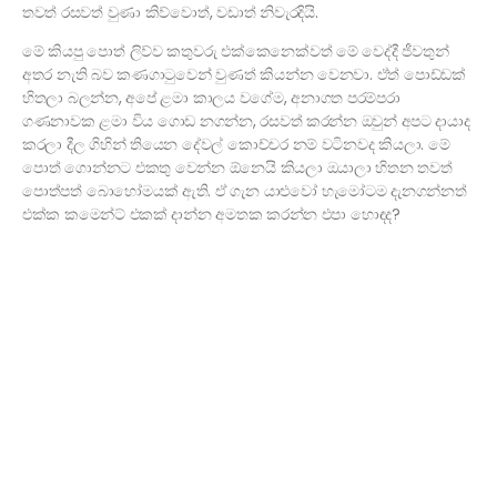
තවත් රසවත් වුණා කිව්වොත්, වඩාත් නිවැරදියි.
මේ කියපු පොත් ලිව්ව කතුවරු එක්කෙනෙක්වත් මේ වෙද්දී ජීවතුන්
අතර නැති බව කණගාටුවෙන් වුණත් කියන්න වෙනවා. ඒත් පොඩ්ඩක්
හිතලා බලන්න, අපේ ළමා කාලය වගේම, අනාගත පරම්පරා
ගණනාවක ළමා විය ගොඩ නගන්න, රසවත් කරන්න ඔවුන් අපට දායාද
කරලා දීල ගිහින් තියෙන දේවල් කොච්චර නම් වටිනවද කියලා. මේ
පොත් ගොන්නට එකතු වෙන්න ඕනෙයි කියලා ඔයාලා හිතන තවත්
පොත්පත් බොහෝමයක් ඇති. ඒ ගැන යාළුවෝ හැමෝටම දැනගන්නත්
එක්ක කමෙන්ට් එකක් දාන්න අමතක කරන්න එපා හොඳද?