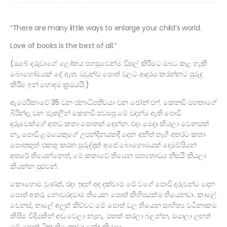
“There are many little ways to enlarge your child’s world.
Love of books is the best of all.”
(ඔබේ දරුවාගේ ලෝකය පහසුවෙන්ම විසල් කිරීමට ඔබට කළ හැකි
බොහෝමයක් දේ ඇත. ඔවුන්ව පොත් වලට ආදරය කරන්නට පුරුදු
කිරීම ඉන් හොඳම ක්‍රමයයි.)
ඇමෙරිකාවේ 35 වන ජනාධිපතිවයා වන ජෝන් එෆ්. කෙනඩි මහතාගේ
බිරින්දෑ වන ජැකලින් කෙනඩි පවසපු මේ වදන්ම ඇති පොඩි
දරුවෙක්ගේ අතට කතා පොතක් දෙන්න. එදා මෙදා කියලා වෙනසක්
නෑ, පොඩි ළමයෙකුගේ උපන්දිනයකදී දෙන අනිත් තෑගි අතරට කතා
පොතකුත් එකතු කරන පුරුද්දක් අපේ බොහොමයක් දෙමව්පියන්
අතරේ තියෙන්නෙත්, මේ කතාවේ තියෙන සත්‍යතාවය නිසයි කියලා
කියන්න පුළුවන්.
කොහොම වුණත්, එදා ඉඳන් අද දක්වාම මේ වගේ පොඩි දරුවන්ට දෙන
පොත් අතර, නොවරදවාම තියෙන පොත් කිහිපයක්ම තියෙනවා. කාලේ
වෙනස්, තාලේ අලුත් කිව්වට මේ පොත් වල තියෙන සාහිත්‍ය වටිනාකම
කිසිම විදියකින් අඩු වෙලා නැහැ. මතක් කරලා බලන්න, ඔයාලා ලඟත්
මේ පොත් ටික තියෙනවා නේද කියලා.