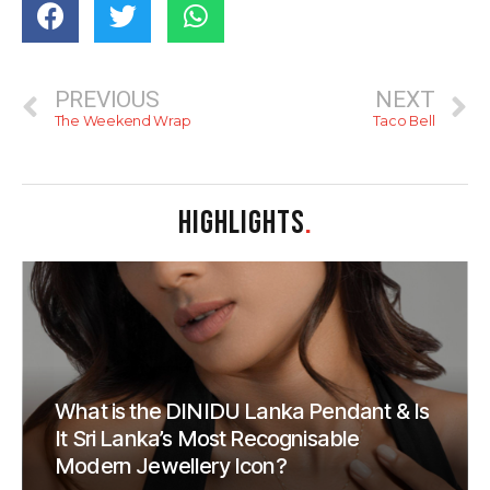
PREVIOUS
NEXT
The Weekend Wrap
Taco Bell
HIGHLIGHTS
.
What is the DINIDU Lanka Pendant & Is
It Sri Lanka’s Most Recognisable
Modern Jewellery Icon?