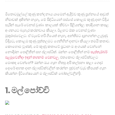
මීතොටමුල්ලේ කුණු කන්ද නාය යාමෙන් ඇදිච්ච කුණු ප්‍රශ්නයේ අදටත්
නිමාවක් දකින්න නැහැ. මේ සිද්ධියෙන් පස්සේ කොළඹ කුණු දාන විදිය
සැරින් සැරේ වෙනස් වුණා. කාලයක් කිව්වා පිළියන්දල කරදියාන කසළ
අංගනයට බැහැර කරනවාය කියලා. ඊළඟට ඕක වෙනස් වුණා
මුතුරාජවෙලට. ඒ වැඩේ හරි ගියෙත් නැහැ. අන්තිමට දැනගන්න ලැබුණු
විදියට, කොළඹ කුණු පුත්තලමට ගෙනිහින් දානවා කියලා තමයි කතාව.
කොහොම වුණත්, මේ කුණු කතාවේ ප්‍රධාන ම අංගයක් වෙන්නේ
නොදිරන පොලිතීන් සහ ප්ලාස්ටික්. ඔන්න පොලිතීන් නම්
සැප්තැම්බර්
පළමුවෙනිදා ඉඳන් තහනම් වෙනවලු
. එතකොට ප්ලාස්ටික්වලට
මොකද වෙන්නේ? ඔන්න ඔය ගැන හිතපු අපි කල්පනා කළා ගෙදර
දොරේ අහක දාන ප්ලාස්ටික්වලින් කරන්න පුළුවන් වැඩ කීපයක් ගැන
කියන්න (විශේෂයෙන් ම ප්ලාස්ටික් බෝතල්වලින්).
1. මල් පෝච්චි