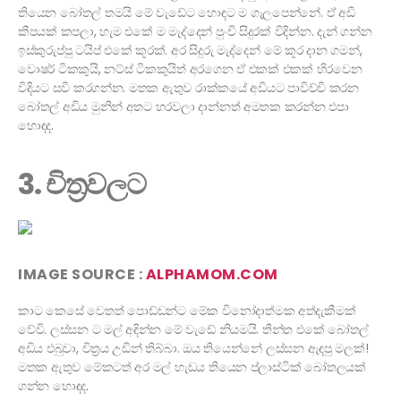
තියෙන බෝතල් තමයි මේ වැඩේට හොඳට ම ගැලපෙන්නේ. ඒ අඩි
කීපයක් කපලා, හැම එකේ ම මැද්දෙන් පුංචි සිදුරක් විදින්න. දැන් ගන්න
ඉස්කුරුප්පු ටයිප් එකේ කූරක්. අර සිදුරු මැද්දෙන් මේ කූර දාන ගමන්,
වොෂර් ටිකකුයි, නට්ස් ටිකකුයිත් අරගෙන ඒ එකක් එකක් හිරවෙන
විදියට සවි කරගන්න. මතක ඇතුව රාක්කයේ අඩියට පාවිච්චි කරන
බෝතල් අඩිය මුනින් අතට හරවලා දාන්නත් අමතක කරන්න එපා
හොඳද.
3. චිත්‍රවලට
IMAGE SOURCE :
ALPHAMOM.COM
කාට කෙසේ වෙතත් පොඩ්ඩන්ට මේක විනෝදාත්මක අත්දැකීමක්
වේවි. ලස්සන ට මල් අඳින්න මේ වැඩේ නියමයි. තීන්ත එකේ බෝතල්
අඩිය එබුවා, චිත්‍රය උඩින් තිබ්බා. ඔය තියෙන්නේ ලස්සන ඇඳපු මලක්!
මතක ඇතුව මේකටත් අර මල් හැඩය තියෙන ප්ලාස්ටික් බෝතලයක්
ගන්න හොඳද.