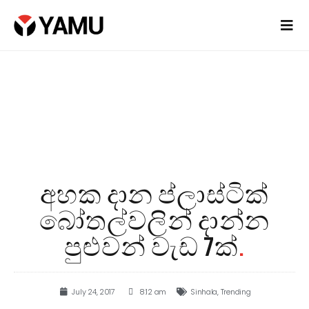
අහක දාන ප්ලාස්ටික්
බෝතල්වලින් දාන්න
පුළුවන් වැඩ 7ක්
.
July 24, 2017
8:12 am
Sinhala
,
Trending