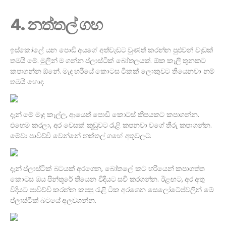
4. නත්තල් ගහ
ඉස්කෝලේ යන පොඩි අයගේ අත්වැඩට වුණත් කරන්න පුළුවන් වැඩක්
තමයි මේ. මුලින් ම ගන්න ප්ලාස්ටික් බෝතලයක්. ඕක කෑලි තුනකට
කපාගන්න ඕනේ. මැද හරියේ කොටස ටිකක් ලොකුවට තියෙනවා නම්
තමයි හොඳ.
දැන් මේ මැද කෑල්ල, ආයෙත් පොඩි කොටස් කීපයකට කපාගන්න.
එහෙම කරලා, අර වෙසක් කූඩුවට රැළි කපනවා වගේ තීරු කපාගන්න.
මේවා පාවිච්චි වෙන්නේ නත්තල් ගහේ අතුවලට.
දැන් ප්ලාස්ටික් බටයක් අරගෙන, බෝතලේ කට හරියෙන් කපාගත්ත
කොටස ඔය පින්තූරේ තියෙන විදියට සවි කරගන්න. ඊළඟට, අර අතු
විදියට පාවිච්චි කරන්න කපපු රැළි ටික අරගෙන සෙලෝටේප්වලින් මේ
ප්ලාස්ටික් බටයේ අලවගන්න.