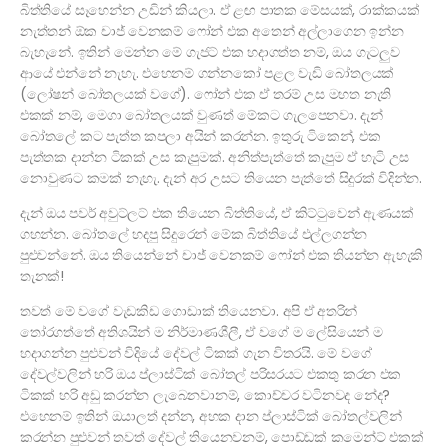
බිත්තියේ සෑහෙන්න උඩින් කියලා. ඒ ළඟ පාතක මේසයක්, රාක්කයක්
නැත්තන් ඕක චාජ් වෙනකම් ෆෝන් එක අතෙන් අල්ලාගෙන ඉන්න
බැහැනේ. ඉතින් මෙන්න මේ ගැජට් එක හදාගත්ත නම්, ඔය ගැටලුව
ආයේ එන්නේ නැහැ. එහෙනම් ගන්නකෝ පළල වැඩි බෝතලයක්
(ලෝෂන් බෝතලයක් වගේ). ෆෝන් එක ඒ තරම් උස මහත නැති
එකක් නම්, මෙගා බෝතලයක් වුණත් මේකට ගැලපෙනවා. දැන්
බෝතලේ කට පැත්ත කපලා අයින් කරන්න. ඉතුරු ටිකෙන්, එක
පැත්තක දාන්න ටිකක් උස කැපුමක්. අනිත්පැත්තේ කැපුම ඒ හැටි උස
නොවුණට කමක් නැහැ. දැන් අර උසට තියෙන පැත්තේ සිදුරක් විදින්න.
දැන් ඔය පවර් අවුට්ලට් එක තියෙන බිත්තියේ, ඒ කිට්ටුවෙන් ඇණයක්
ගහන්න. බෝතලේ හදපු සිදුරෙන් මේක බිත්තියේ එල්ලගන්න
පුළුවන්නේ. ඔය තියෙන්නේ චාජ් වෙනකම් ෆෝන් එක තියන්න ඇහැකි
තැනක්!
තවත් මේ වගේ වැඩකිඩ ගොඩාක් තියෙනවා. අපි ඒ අතරින්
තෝරගත්තේ අතිශයින් ම නිර්මාණශීලී, ඒ වගේ ම ලේසියෙන් ම
හදාගන්න පුළුවන් විදියේ දේවල් ටිකක් ගැන විතරයි. මේ වගේ
දේවල්වලින් හරි ඔය ප්ලාස්ටික් බෝතල් පරිසරයට එකතු කරන එක
ටිකක් හරි අඩු කරන්න ලැබෙනවානම්, කොච්චර වටිනවද නේද?
එහෙනම් ඉතින් ඔයාලත් දන්න, අහක දාන ප්ලාස්ටික් බෝතල්වලින්
කරන්න පුළුවන් තවත් දේවල් තියෙනවනම්, පොඩ්ඩක් කමෙන්ට් එකක්