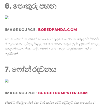
6. පොකුරු පහන
IMAGE SOURCE :
BOREDPANDA.COM
මේකට ඕනේ වෙන්නේ මෙගා බෝතල් තොගයක බෝතල් අඩි විතරයි.
ඒ හැම එකේ ම, සිදුරු විදලා, එකකට එකක් තංගුස් නූල්වලින් සවි කරලා,
ගෙදර තියෙන නිකං බල්බ් එකක් වටේ ඔතලා බලන්නකෝ. හරි ම
හැඩයිනේ.
7. ෆෝන් රඳවනය
IMAGE SOURCE :
BUDGETDUMPSTER.COM
නිකමට හිතමු ෆෝන් එක චාජ් කරන පවර් අවුට්ලට් එක තියෙන්නේ