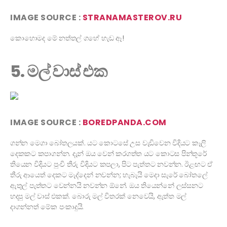
IMAGE SOURCE :
STRANAMASTEROV.RU
කොහොමද මේ නත්තල් ගහේ හැඩ ඈ!
5. මල් වාස් එක
IMAGE SOURCE :
BOREDPANDA.COM
ගන්න මෙගා බෝතලයක්. යට කොටසේ උස වැඩිවෙන විදියට කෑලි
දෙකකට කපාගන්න. දැන් ඔය වෙන් කරගත්ත යට කොටස පින්තූරේ
තියෙන විදියට පුංචි තීරු විදියට කපලා, පිට පැත්තට නවන්න. ඊළඟට ඒ
තීරු ආයෙත් දෙකට මැද්දෙන් නවන්න; හැබැයි මෙදා සැරේ බෝතලේ
ඇතුල් පැත්තට වෙන්නයි නවන්න ඕනේ. ඔය තියෙන්නේ ලස්සනට
හදපු මල් වාස් එකක්. බොරු මල් විතරක් නෙවෙයි, ඇත්ත මල්
දාගන්නත් මේක පංකාදුයි.