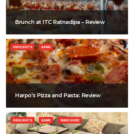
Brunch at ITC Ratnadipa – Review
HIGHLIGHTS
KAMU
Harpo’s Pizza and Pasta: Review
HIGHLIGHTS
KAMU
YAMU GUIDE