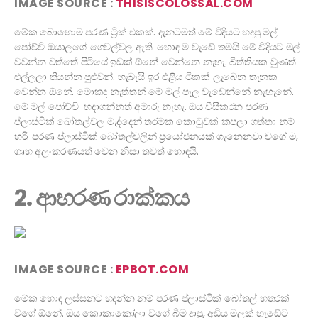
IMAGE SOURCE :
THISISCOLOSSAL.COM
මේක බොහොම පරණ ට්‍රික් එකක්. දැනටමත් මේ විදියට හදපු මල්
පෝච්චි ඔයාලගේ ගෙවල්වල ඇති. හොඳ ම වැඩේ තමයි මේ විදියට මල්
වවන්න වත්තේ පිටියේ ඉඩක් ඕනේ වෙන්නෙ නැහැ. බිත්තියක වුණත්
එල්ලලා තියන්න පුළුවන්. හැබැයි ඉර එළිය ටිකක් ලැබෙන තැනක
වෙන්න ඕනේ. මොකද නැත්තන් මේ මල් පැල වැඩෙන්නේ නැහැනේ.
මේ මල් පෝච්චි හදාගන්නත් අමාරු නැහැ. ඔය වීසිකරන පරණ
ප්ලාස්ටික් බෝතල්වල මැද්දෙන් තරමක කොටුවක් කපලා ගත්තා නම්
හරි. පරණ ප්ලාස්ටික් බෝතල්වලින් ප්‍රයෝජනයක් ගැනෙනවා වගේ ම,
ගෘහ අලංකරණයත් වෙන නිසා තවත් හොඳයි.
2. ආභරණ රාක්කය
IMAGE SOURCE :
EPBOT.COM
මේක හොඳ ලස්සනට හදන්න නම් පරණ ප්ලාස්ටික් බෝතල් හතරක්
වගේ ඕනේ. ඔය කොකාකෝලා වගේ බීම දාපු, අඩිය මලක් හැඩේට