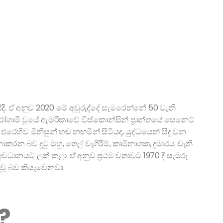
ී. ඒ අනුව 2020 මේ අවුරුද්දේ සැමරෙන්නේ 50 වැනි
ුරෝගාමී වූයේ ඇමරිකාවේ විස්කොන්සින් ප්‍රාන්තයේ සෙනෙට්
ෙහිව මිනිසුන් හඬ නඟමින් සිටියද, යුද්ධයෙන් සිදු වන
න බව දුටු ඔහු, තෙල් වැගිරීම්, කෘමිනාශක, දුමාරය වැනි
ධානයට ලක් කළා. ඒ අනුව ප්‍රථම වතාවට 1970 දී සැමරූ
 වූ බව කියැවෙනවා.
ම?