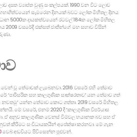
ව දසත ව්‍යාප්ත වුණු සංකල්පයක්. 1990 වන විට ලොව
 සහභාගිත්වයෙන් සැමරෙන දිනයක් බවට ලෝක මිහිතල දිනය
විධාන 5000ක දායකත්වයෙන් රටවල් 184ක ලෝක මිහිතල
නය 2009 වසරේදී එක්සත් ජාතීන්ගේ මහ සභාව විසින්
රුණා.
ාව
 වෙන් වූ තේමාවක් ලැබෙනවා. 2016 වසරේ එහි තේමාව
සරේ ‘පාරිසරික සහ කාලගුණික සාක්ෂරතාව’ යන තේමාව ගත්
 දූෂණය නවතමු’ යන්න තේමාව කොට ගත්තා. 2019 වසරේ මිහිතල
න්නයි. මේ වසරේ, එනම් 2020 දී ‘කාලගුණික විපර්යාස
වා. ඒ අනුව කාලගුණික වෙනස් වීම්වල භයානක බව සහ ඒ
ැනුවත් කිරීමට සංවිධායකයින් අපේක්ෂා කරනවා. මේ ගැන
0
වෙබ් අඩවියට පිවිසෙන්න පුළුවන්.