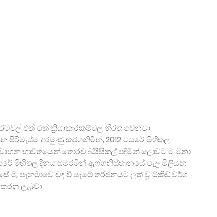
ටවල් එක් එක් ක්‍රියාකාරකම්වල නිරත වෙනවා.
න පිරිමැස්ම අරමුණු කරගනිමින්, 2012 වසරේ මිහිතල
ක්, වාහන භාවිතයෙන් තොරව බයිසිකල් පදිමින් ලොවට ම මනා
 වසරේ මිහිතල දිනය සමරමින් ඇෆ්ගනිස්තානයේ පැල මිලියන
ේ ම, පැනමාවේ වඳ වී යෑමේ තර්ජනයට ලක් වූ ඕකිඩ් වර්ග
කරනු ලැබුවා.