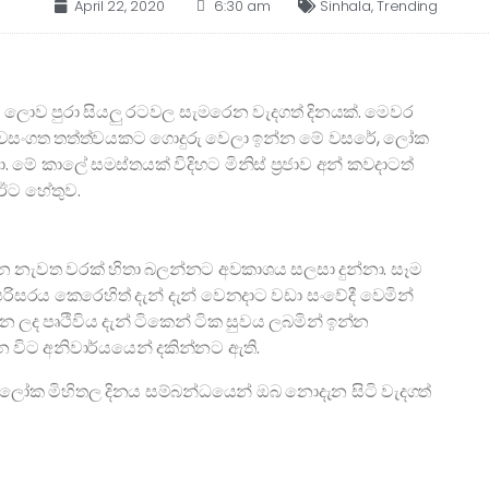
April 22, 2020
6:30 am
Sinhala
,
Trending
දා ලොව පුරා සියලු රටවල සැමරෙන වැදගත් දිනයක්. මෙවර
 වසංගත තත්ත්වයකට ගොදුරු වෙලා ඉන්න මේ වසරේ, ලෝක
මේ කාලේ සමස්තයක් විදිහට මිනිස් ප්‍රජාව අන් කවදාටත්
 ඊට හේතුව.
වත වරක් හිතා බලන්නට අවකාශය සලසා දුන්නා. සෑම
රිසරය කෙරෙහිත් දැන් දැන් වෙනදාට වඩා සංවේදී වෙමින්
කරන ලද පෘථිවිය දැන් ටිකෙන් ටික සුවය ලබමින් ඉන්න
න විට අනිවාර්යයෙන් දකින්නට ඇති.
ේ ලෝක මිහිතල දිනය සම්බන්ධයෙන් ඔබ නොදැන සිටි වැදගත්