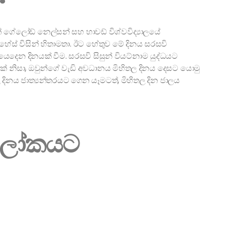
ේ ගේලෝඩ් නෙල්සන් සහ හාවඩ් විශ්වවිද්‍යාලයේ
් හේස් විසින් හිතාමතා. ඊට හේතුව මේ දිනය සරසවි
දෙන දිනයක් වීම. සරසවි සිසුන් වියට්නාම යුද්ධයට
ිසක් නිසා, ඔවුන්ගේ වැඩි අවධානය මිහිතල දිනය දෙසට යොමු
 දිනය ජාත්‍යන්තරයට ගෙන යෑමටත්, මිහිතල දින ජාලය
 ලෝකයට