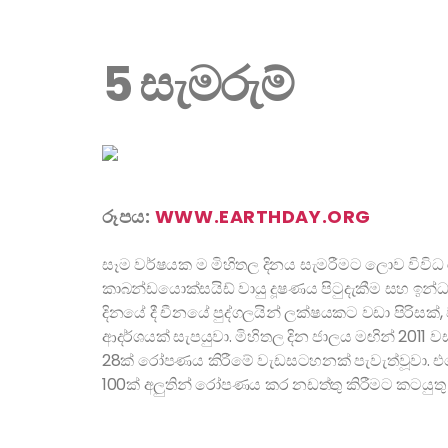
5 සැමරුම්
රූපය:
WWW.EARTHDAY.ORG
සෑම වර්ෂයක ම මිහිතල දිනය සැමරීමට ලොව විවිධ ර
කාබන්ඩයොක්සයිඩ් වායු දූෂණය පිටුදැකීම සහ ඉන්ධ
දිනයේ දී චීනයේ පුද්ගලයින් ලක්ෂයකට වඩා පිරිස
ආදර්ශයක් සැපයුවා. මිහිතල දින ජාලය මඟින් 2011
28ක් රෝපණය කිරීමේ වැඩසටහනක් පැවැත්වූවා. එස
100ක් අලුතින් රෝපණය කර නඩත්තු කිරීමට කටයුතු 