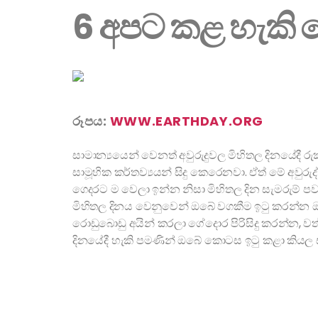
6 අපට කළ හැකි 
රූපය:
WWW.EARTHDAY.ORG
සාමාන්‍යයෙන් වෙනත් අවුරුදුවල මිහිතල දිනයේදී රුක
සාමූහික කර්තව්‍යයන් සිදු කෙරෙනවා. ඒත් මේ අවුර
ගෙදරට ම වෙලා ඉන්න නිසා මිහිතල දින සැමරුම් 
මිහිතල දිනය වෙනුවෙන් ඔබේ වගකීම ඉටු කරන්න ඔබට
රොඩුබොඩු අයින් කරලා ගේදොර පිරිසිදු කරන්න, වත
දිනයේදී හැකි පමණින් ඔබේ කොටස ඉටු කළා කියල සත