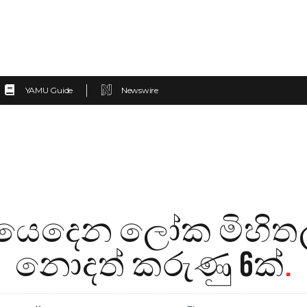
YAMU Guide
Newswire
 අදට යෙදෙන ලෝක මිහි
නොදත් කරුණු 6ක්
.