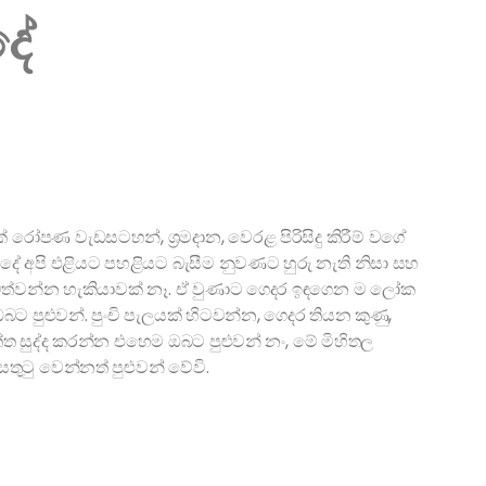
දේ
් රෝපණ වැඩසටහන්, ශ්‍රමදාන, වෙරළ පිරිසිදු කිරීම් වගේ
ුද්දේ අපි එළියට පහළියට බැසීම නුවණට හුරු නැති නිසා සහ
පවත්වන්න හැකියාවක් නෑ. ඒ වුණාට ගෙදර ඉඳගෙන ම ලෝක
 පුළුවන්. පුංචි පැලයක් හිටවන්න, ගෙදර තියන කුණු,
්ත සුද්ද කරන්න එහෙම ඔබට පුළුවන් නං, මේ මිහිතල
ුටු වෙන්නත් පුළුවන් වේවි.