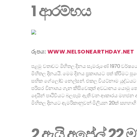
1 ආරම්භය
රූපය:
WWW.NELSONEARTHDAY.NET
පළමු වතාවට මිහිතල දිනය සැමරුණේ 1970 වර්ෂයේද
මිහිතල දිනයයි. මෙම දිනය ප්‍රකාශයට පත් කිරීමට ප
සභික ගේලෝඩ් නෙල්සන්. එකල වියට්නාම යුද්ධයට එර
පරිසර විනාශය ගැන කිසිවෙකුත් අවධානය යොමු නොකර
දෙයින් පෘථිවියට බලපෑම් ඇති වන ආකාරය මහජන අව
මිහිතල දිනයට ඇමරිකානුවන් මිලියන 20ක් සහභාගි
2 ඇයි අප්‍රේල් 22 