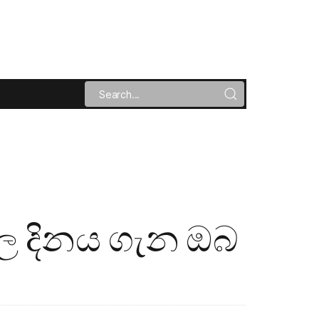
තල දිනය ගැන ඔබ