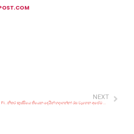
POST.COM
NEXT
Chop Chop Chop!; Where To Get Your Curfew Kottu Fix From
නිතර කුස්සියෙ තියෙන දෙයින් හදාගන්න! රස වෑහෙන අපේම කෑම ජාති 5ක්