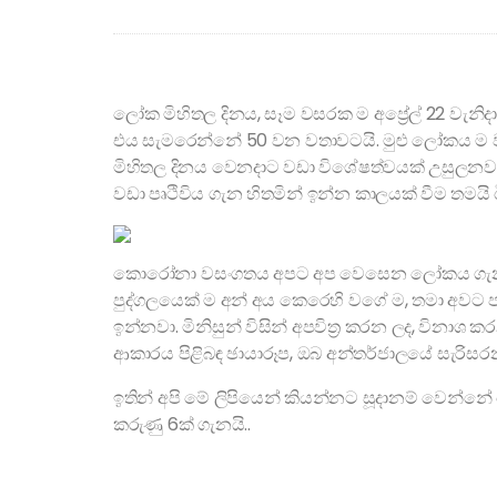
ලෝක මිහිතල දිනය, සෑම වසරක ම අප්‍රේල් 22 වැනි
එය සැමරෙන්නේ 50 වන වතාවටයි. මුළු ලෝකය ම
මිහිතල දිනය වෙනදාට වඩා විශේෂත්වයක් උසුලනවා. 
වඩා පෘථිවිය ගැන හිතමින් ඉන්න කාලයක් වීම තමයි
කොරෝනා වසංගතය අපට අප වෙසෙන ලෝකය ගැන නැ
පුද්ගලයෙක් ම අන් අය කෙරෙහි වගේ ම, තමා අවට ප
ඉන්නවා. මිනිසුන් විසින් අපවිත්‍ර කරන ලද, විනාශ 
ආකාරය පිළිබඳ ඡායාරූප, ඔබ අන්තර්ජාලයේ සැරිසර
ඉතින් අපි මේ ලිපියෙන් කියන්නට සූදානම් වෙන්න
කරුණු 6ක් ගැනයි..