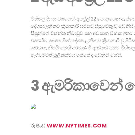
මිහිතල දිනය වශයෙන් අප්‍රේල් 22 යොදාගෙන ඇත්ත
දේශපාලනිකව ක්‍රියාකාරී සරසවි සිසුවෙකු වූ ඩෙනිස
සිසුන්ගේ වසන්ත නිවාඩුව සහ අවසාන විභාග අතර යෙ
එරෙහිව බෙහෙවින් දේශපාලනිකව ක්‍රියාකාරී වූ පිර
කරවාගැනීමයි මෙහි අරමුණ වී ඇත්තේ. පසුව මිහිතල
ඇරඹීමටත් මූලිකත්වය ගත්තේ ද ඩෙනිස් හේස්.
3 ඇමරිකාවෙන්
රූපය:
WWW.NYTIMES.COM