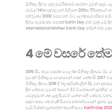
මිහිතල දිනය යනු ඇමරිකාවේ ආරම්භ වූවත් පසුව ලො
රටවල් 141ක පුද්ගලයන් මිලියන 200ක පිරිසකගේ
පත් වුණා. 2000 වසර වන විට ලෝකයේ පරිසර සං
දිනය සැමරුණා. එතෙක් Earth Day නම් වුණු මේ දි
International Mother Earth Day නමින් නම් කෙ
4 මේ වසරේ තේම
2016 සිට හැම වසරක ම ලෝක මිහිතල දිනයට ඊට ම
වුණේ ‘මිහිතලය වෙනුවෙන් ශාක’ යන්නයි. 2017 ව
මිහිතල දිනය, 2018 දී ‘ප්ලාස්ටික්වලින් සිදු වන
දින තේමාව වුණේ ‘අපගේ ජීවී විශේෂයන් සුරකිමු’ ය
වෙනුවෙන් ගත යුතු පියවර’ යන්න එහි තේමාව වන
සඳහා අපට ගත හැකි පියවර සම්බන්ධයෙන් ප්‍රජාව ද
වැඩි විස්තර දැනගන්න කැමති අයට
Earth Day 202