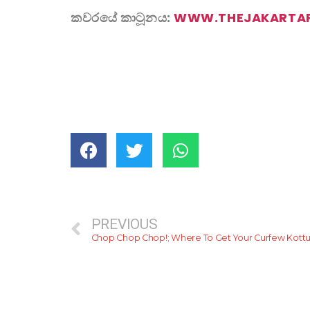
කවරයේ කාටූනය:
WWW.THEJAKARTA
PREVIOUS