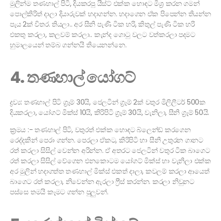
මුලින්ම තණහාල් පිටි, දියකරපු යීස්ට් එක්ක හොඳට මිශ්‍ර කරන ගමන්
පොල්කිරිත් දාලා දියාරුවක් හදාගන්න. හදාගෙන ඒක පිපෙන්න තියන්න
පැය 2ක් විතර. තියලා.. අර සීනි පැණි ටික හරි, කිතුල් පැණි ටික හරි
එකතු කරලා, කලවම් කරලා.. කැන්ද ගොටු වලට වත්කරලා පදමට
හුමාලයෙන් තම්බ ගන්නයි තියෙනන්නෙ.
4. තණහාල් යෝගට්
ද්‍රව්‍ය: තණහාල් පිටි ග්‍රෑම් 30යි, ජෙලටින් ග්‍රෑම් 2ක් වතුර මිලිලීටර් 500ක
දියකරලා, යෝගට් මික්ස් 10යි, කිරිපිටි ග්‍රෑම් 30යි, වැනිලා, සීනි ග්‍රෑම් 50යි.
ක්‍රමය :- තණහාල් පිටි, වතුරත් එක්ක හොඳට බ්ලෙන්ඩ් කරගෙන
රෙද්දකින් පෙරා ගන්න. පෙරලා ඒකට, කිරිපිටි හා සීනි උතුරන ගානට
රත් කරලා සිසිල් වෙන්න අරින්න. ඒ අතරට ජෙලටින් වතුර ටික බාගෙට
රත් කරලා සිසිල් වේගෙන එනකොටම යෝගට් මික්ස් හා වැනිලා එක්ක
අර මුලින් හදාගත්ත තණහාල් මික්ස් එකත් දාලා, කවලම් කරලා ආයෙත්
බාගෙට රත් කරලා, නිවෙන්න ඇරලා ෆ්‍රීස් කරන්න. කරලා නිවුනට
පස්සෙ තමයි කෑමට ගන්න පුලුවන්.