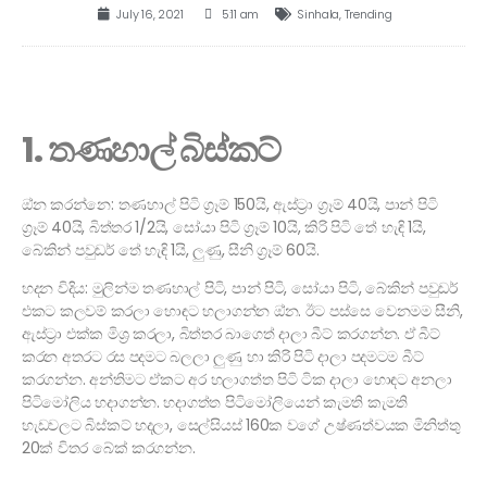
July 16, 2021
5:11 am
Sinhala
,
Trending
1. තණහාල් බිස්කට්
ඔ්න කරන්නෙ: තණහාල් පිටි ග්‍රෑම් 150යි, ඇස්ට්‍රා ග්‍රෑම් 40යි, පාන් පිටි
ග්‍රෑම් 40යි, බිත්තර 1/2යි, සෝයා පිටි ග්‍රෑම් 10යි, කිරි පිටි තේ හැඳි 1යි,
බේකින් පවුඩර් තේ හැඳි 1යි, ලුණු, සීනි ග්‍රෑම් 60යි.
හදන විදිය: මුලින්ම තණහාල් පිටි, පාන් පිටි, සෝයා පිටි, බේකින් පවුඩර්
එකට කලවම් කරලා හොඳට හලාගන්න ඔ්න. ඊට පස්සෙ වෙනමම සීනි,
ඇස්ට්‍රා එක්ක මිශ්‍ර කරලා, බිත්තර බාගෙත් දාලා බීට් කරගන්න. ඒ බීට්
කරන අතරට රස පදමට බලලා ලුණු හා කිරි පිටි දාලා පදමටම බීට්
කරගන්න. අන්තිමට ඒකට අර හලාගත්ත පිටි ටික දාලා හොඳට අනලා
පිටිමෝලිය හදාගන්න. හදාගත්ත පිටිමෝලියෙන් කැමති කැමති
හැඩවලට බිස්කට් හදලා, සෙල්සියස් 160ක වගේ උෂ්ණත්වයක මිනිත්තු
20ක් විතර බේක් කරගන්න.