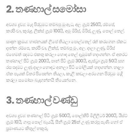
2. තණහාල් සමෝසා
අවශ්‍ය ද්‍රව්‍ය: මැද පිරවුමට තම්බපු මුංඇට, අල ග්‍රෑම් 250යි, රම්පේ,
කරපිංචා, කුරුඳු. ලීක්ස් ග්‍රෑම් 100යි, අමු මිරිස්, මිරිස්, ලුණු, පොල් තෙල්.
සාදන ක්‍රමය: භාජනයක් ලිපේ තියලා පොල්තෙල් රත් කරගෙන ඒකට
දාන්න රම්පෙ, කරපිංචා, ලීක්ස්, තම්බපු මුං, අල. දාලා ලුණු, මිරිස්
එහෙමත් පදමට එකතු කරලා හොඳ තෙල් දැමුමක් හදාගන්න. ඒ අතරට
තණහාල් පිටි ග්‍රෑම් 200යි, පාන් පිටි ග්‍රෑම් 300යි, ඇස්ට්‍රා ග්‍රෑම් 50යි සහ
රස පදමට ලුණු දාලා හොඳට අනලා පිටි මෝලියක් හදාගන්න. හදලා
ඒක පැයක් විතර පිපෙන්න තියලා, කෑලි කඩලා අරගෙන පිරවුම මැදි
කරලා සමෝසා බැදගන්නයි තියෙන්නෙ.
3. තණහාල් වණ්ඩු
අවශ්‍ය ද්‍රව්‍ය: තණහාල් පිටි ග්‍රෑම් 500යි, පොල්කිරි මිලිලීටර් 200යි, යීස්ට්
ග්‍රෑම් 10යි, ගාපු පොල් බෑයයි, සීනි ග්‍රෑම් 25ක් උණු කරපු පැණි හෝ ඒ
ප්‍රමාණයට කිතුල් හකුරු.