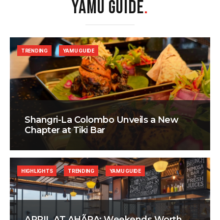
YAMU GUIDE
.
TRENDING
YAMU GUIDE
Shangri-La Colombo Unveils a New
Chapter at Tiki Bar
HIGHLIGHTS
TRENDING
YAMU GUIDE
APRIL AT AHÃRA: Weekends Worth