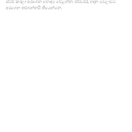
ස්ටීම් කරලා අරගෙන හොඳට වේළන්න. එච්චරයි, හදන වෙලාවට
අරගෙන තම්බන්නයි තියෙන්නෙ.