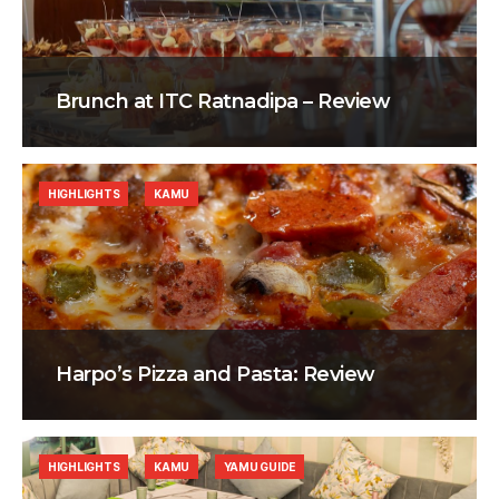
Brunch at ITC Ratnadipa – Review
HIGHLIGHTS
KAMU
Harpo’s Pizza and Pasta: Review
HIGHLIGHTS
KAMU
YAMU GUIDE