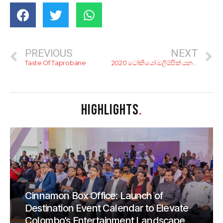
PREVIOUS
NEXT
Taste Of Taprobane
2020 ටෝකියෝ ඔලිම්පික් යන අපේ ක්‍රීඩක ක්‍රීඩිකාවෝ
HIGHLIGHTS
.
Cinnamon Box Office: Launch of
Destination Event Calendar to Elevate
Colombo’s Entertainment Landscape