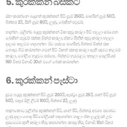
5. කුරක්කන් බිස්කට්
ඔ්න කරන්නෙ බැදගත් කුරක්කන් පිටි ග්‍රෑම් 250යි, මාගරීන් ග්‍රෑම් 50යි,
බිත්තර 2යි, සීනි ග්‍රෑම් 80යි, ලුණු, බේකින් පවුඩර්.
හදන්න.. මුලින්ම බැදපු කුරක්කන් ටික කුඩු කරලා පිටි හලලා අරගෙන
බේකින් පවුඩර් එක්ක මික්ස් කරලා, ඒකට සීනිත් කුඩු කරලා හලලා
දාලාම කලවම හදාගන්න. ඊට පස්සෙ මාගරින්, බිත්තර මික්ස් එක
හොඳට බීට් කරගන්න ගමන් පිටි ටිකත් එකතු කරලා ඇති පදමට කලවම්
කරලා, මෝලිය හැදුවට පස්සෙ.. බිස්කට් හැඩවලට කපලා සෙල්සියස්
160 විතර විනාඩි 20ක් වගේ බේක් කරගන්න.
6. කුරක්කන් පැස්ටා
ද්‍රව්‍ය: බැදපු කුරක්කන් පිටි ග්‍රෑම් 200යි, ඇස්ට්‍රා ග්‍රෑම් 25යි, පාන් පිටි ග්‍රෑම්
50යි, වතුර මිලි ලීටර් 100යි, බිත්තර 2යි, ලුණු
හදනකොට මුලින්ම කුරක්කන් පිටි, පාන් පිටි, බිත්තර, අවශ්‍ය පමණට
ලුණු දාලා හොඳ පිටිමෝලියක් හදාගන්න. හදලා ඒක ලෑල්ලක් උඩ
දසමෙටම තුනී කරලා තීරු කපාගන්න. කපපු තීරු විනාඩි 10ක් විතර