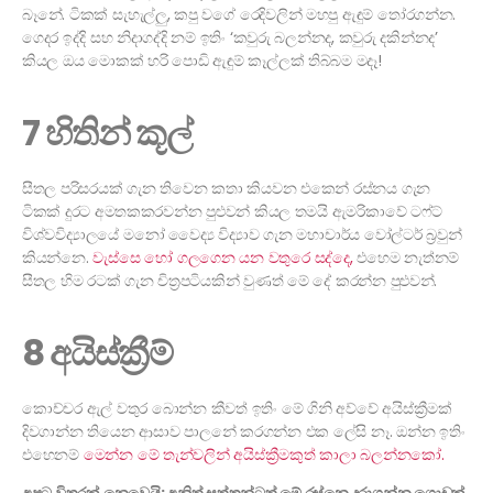
බෑනේ. ටිකක් සැහැල්ලු, කපු වගේ රෙදිවලින් මහපු ඇඳුම් තෝරගන්න.
ගෙදර ඉද්දි සහ නිදාගද්දි නම් ඉතිං ‘කවුරු බලන්නද, කවුරු දකින්නද’
කියල ඔය මොකක් හරි පොඩි ඇඳුම් කෑල්ලක් තිබ්බම මදෑ!
7 හිතින් කූල්
සීතල පරිසරයක් ගැන තිවෙන කතා කියවන එකෙන් රස්නය ගැන
ටිකක් දුරට අමතකකරවන්න පුළුවන් කියල තමයි ඇමරිකාවේ ටෆ්ට්
විශ්වවිද්‍යාලයේ මනෝ වෛද්‍ය විද්‍යාව ගැන මහාචාර්ය වෝල්ටර් බ්‍රවුන්
කියන්නෙ.
වැස්සෙ හෝ ගලගෙන යන වතුරෙ සද්දෙ,
එහෙම නැත්නම්
සීතල හිම රටක් ගැන චිත්‍රපටියකින් වුණත් මේ දේ කරන්න පුළුවන්.
8 අයිස්ක්‍රීම්
කොච්චර ඇල් වතුර බොන්න කීවත් ඉතිං මේ ගිනි අව්වේ අයිස්ක්‍රීමක්
දිවගාන්න තියෙන ආසාව පාලනේ කරගන්න එක ලේසි නෑ. ඔන්න ඉතිං
එහෙනම්
මෙන්න මේ තැන්වලින් අයිස්ක්‍රීමකුත් කාලා බලන්නකෝ.