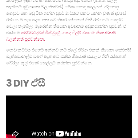
කාලෙක ඉඳන් ගන්න හිතාගෙන හිටපු බඩු ගන්න (ගන්න සල්ලි
නැත්නම් අඩුගානෙ බලන්නවත්) මේක හොඳ කාලයක්. එදිනෙදා
ගෙදරට ඕන බඩු ටික ගන්න සුපර් මාර්කට් එකට යන්න වුණත් දවසේ
රස්නෙ ම පැය දෙක තුන වෙන්කරගත්තොත් ගිනි රස්නෙට ගෙදරට
වෙලා තැම්බිලා මැරෙන්න තියෙන අවදානම අඩුකරගන්න පුළුවන්. ඒ
එක්කම
මෙච්චර දවස් මිස් වුණු හොඳ ෆිල්ම් එහෙම තියනවනම්
බලන්නත් පුළුවන්නෙ.
පොඩි කට්ටිය එහෙම ඉන්නව නම් ප්ලේ ඒරියා එකක් තියෙන කේඑෆ්සී,
මැක්ඩොනල්ඩ් වගේ තැනකට එක්ක ගියොත් එයාලට ගිනි රස්නෙන්
බේරිලා කූල් එකේ සෙල්ලම් කරන්න පුළුවන්නෙ.
3 DIY ඒසී