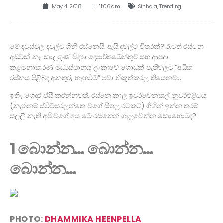
May 4, 2018
11:06 am
Sinhala
,
Trending
මේ දවස්වල දවල්ට ගිනි රස්නෙයි. ඇයි දවල්ට විතරක්? රෑටත් රස්නෙ
අඩුවක් නෑ. කාලගුණ විද්‍යා දෙපාර්තමේන්තුව සහ ආපදා
කළමනාකරණ මධ්‍යස්ථානය ලංකාවේ ගොඩක් පැතිවලට “අධික
රස්නය පිළිබඳ අනතුරු හැඟවීම්” පවා නිකුත්කරල තියෙනවා.
ඉතිං, ගෙදර ඒසී කරන්නවත්, රස්නෙ කාල ඉවරවෙනකල් නුවරඑළියෙ
(නැත්නම් ස්විට්සර්ලන්තෙ වගේ සීතල රටකට) ගිහින් ඉන්න තරම්
සල්ලි නැති අපි වගේ අය මේ රස්නෙන් ගැලවෙන්න කොහොමද?
1 බොන්න… බොන්න…
බොන්න…
PHOTO:
DHAMMIKA HEENPELLA