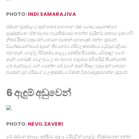
PHOTO:
INDI SAMARAJIVA
රස්නෙ දවස්වලට තුන් හතර පාර නාන එක ගොඩ දෙනෙක්ගෙ
පුරුද්දක්නෙ. ඒත් එහෙම හැමතිස්සෙම නාන්න බැරිනම්, අතපය මූණ හරි
නිතර සීතර වතුරෙන් තෙමන එකෙන් සහනයක් ගන්න පුළුවන්.
විශේෂයෙන් අපේ ඇඟේ තියෙනවා ශරීර උෂ්ණත්වය වැඩිපුර එළියට
එන තැන්. බෙල්ල පිටිපස්ස, නළල, දණහිස් පිටපස්ස, යටිපතුල් වගේ
තැන්; ගොඩක් වෙලාවට උණ එහෙම හැදුණම අපි අයිස් තියන්නෙත්
මේ තැන්වලට නේ. මෙන්න මේ වගේ තැන් සීතල වතුරෙන් තෙමන
එකෙන් මුළු ශරීරයේ ම උෂ්ණත්වය ටිකක් විතර අඩුකරගන්න පුළුවන්.
6 ඇඳුම් අඩුවෙන්
PHOTO:
NEVIL ZAVERI
මේ රස්නෙ කාලෙ අත්දිගට දාලා, ටයිවලින් බෙල්ල හිරකරගෙන ඉන්න