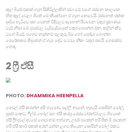
කූල් බියර් එකක් ගැන සිතිවිල්ලකින් පවා මේ වගේ රස්නෙ කාලකෙ
හිත කූල් වෙලා ගියත් මේ කියන්නෙ ඒ ගැන නෙවෙයි. රස්නෙත් එක්ක
දාඩිය හැටියට සහ වෙනත් විදිවලට ඇඟෙන් පිටවෙන වතුර ප්‍රමාණය
වැඩි නිසා මේ දවස්වල වැඩිවැඩියෙන් වතුර බොන්න ඕන. කලින් කීව
වගේ බියර්, එහෙම නැත්නම් පලතුරු බීම හෝ සෝඩා බොන්න
පෙරේතකම තිබුණත් ඒ හැම දේට ම වඩා නිකං වතුර තමයි ගොඩක්ම
හොඳ.
2 ෆ්‍රී ඒසී
PHOTO:
DHAMMIKA HEENPELLA
ගෙවල් ඒසී කරන්න අපි හැමෝට සල්ලි නෑනේ. හැබැයි ෂොපින් මෝල්,
සුපර් මාකට්, ෆිල්ම් හෝල් සහ ඒසී කරපු රෙස්ටෝරන්ට්වලට ගියොත්
ඒසී ෆ්‍රී! දවල් දවසේ ගෙදර නම් ඉන්නෙ, උබර් එකෙන් හරි පික් මී එකෙන්
හරි ඒසී කාර් එකක් අරන් යන්න ළගම තියෙන ෂොපින් මෝල් එකට.