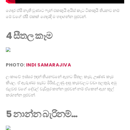
ගෙදර ඒසී නැති වුණාට ෆෑන් එකකුයි අයිස් කැට ටිකකුයි තියනව නම්
මේ වගේ ඒසී එකක් ගෙදරදි ම හදාගන්න පුළුවන්.
4 සීතල කෑම
PHOTO:
INDI SAMARAJIVA
ලංකාවේ ඉස්සර ඉඳන් තියනවනේ ඇඟට සීතල කෑම, ඌෂ්ණ කෑම
කියල. ඒ ඇරුණම සැරට මිරිස්, ලුණු දාපු කෑමවලට වඩා පලතුරු අමු
එළවළු වගේ දේවල් වැඩිපුර කන්න පුළුවන් නම් ඒකෙන් ඇඟ කූල්
කරගන්න පුළුවන්.
5 නාන්න බැරිනම්…