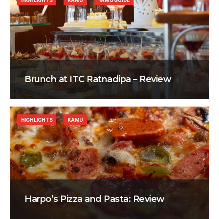
HIGHLIGHTS
KAMU
YAMU GUIDE
Brunch at ITC Ratnadipa – Review
HIGHLIGHTS
KAMU
Harpo’s Pizza and Pasta: Review