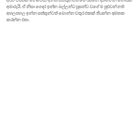
අපට විතරක් නෙවෙයි; අනිත් සත්තුන්ටත් මේ රස්නෙ දරාගන්න ගොඩක්
අමාරුයි. ඒ නිසා ගෙදර ඉන්න බල්ලන්ට පූසන්ට වගේ ම පුළුවන් නම්
අහලපහල ඉන්න සත්තුන්ටත් බොන්න වතුර එකක් තියන්න අමතක
කරන්න එපා.