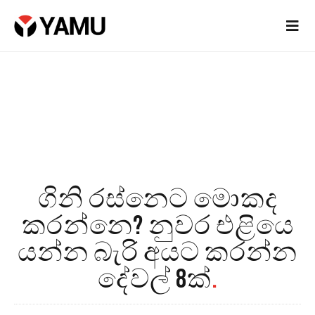
ගිනි රස්නෙට මොකද
කරන්නෙ? නුවර එළියෙ
යන්න බැරි අයට කරන්න
දේවල් 8ක්
.