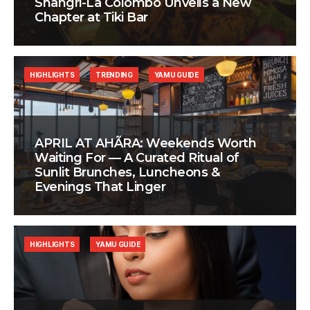
Shangri-La Colombo Unveils a New
Chapter at Tiki Bar
HIGHLIGHTS
TRENDING
YAMU GUIDE
APRIL AT AHÃRA: Weekends Worth
Waiting For — A Curated Ritual of
Sunlit Brunches, Luncheons &
Evenings That Linger
HIGHLIGHTS
YAMU GUIDE