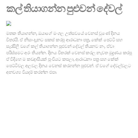
කල් තියාගන්න පුළුවන් දේවල්
මතක තියාගන්න, ඔයාගේ මංගල උත්සවයේ වෙනස් වුණේ දිනය
විතරයි. ඒ නිසා දැනට සකස් කරපු ආරාධනා පත්‍ර, කේක් පෙට්ටි සහ
සැරසිලි වගේ කල් තියාගන්න පුළුවන් දේවල් තියනව නං, ඒවා
පරිස්සමට අරං තියන්න. දිනය විතරක් වෙනස් කරල නැවත මුද්‍රණය කරපු
ඒ විදිහෙ ම කඩදාසියක් පුංචියට කපලා, ආරාධනා පත්‍ර සහ කේක්
පෙට්ටිවල අලවල දිනය වෙනස් කරගන්න පුළුවන්. ඒ වගේ දේවල්වලට
අනවශ්‍ය වියදම් කරන්න එපා.