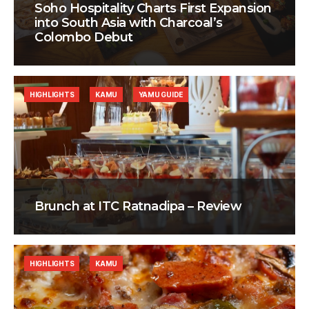
Soho Hospitality Charts First Expansion
into South Asia with Charcoal’s
Colombo Debut
HIGHLIGHTS
KAMU
YAMU GUIDE
Brunch at ITC Ratnadipa – Review
HIGHLIGHTS
KAMU