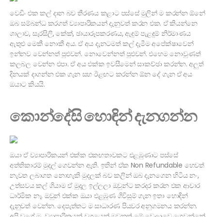
වෙඩිං එක කල් දාන බව තීරණය කළාට පස්සේ මුලින් ම කරන්න ඕනේ
ඔබ සම්බන්ධ කරගත් ව්‍යාපාරිකයන් දැනුවත් කරන එක. ඒ කියන්නෙ
ශාලාව, සැරසිලි, කේක්, ඡායාරූපකරණය, ඇඳුම් පැළඳුම් නිර්මාණය
ඇතුළු මෙකී නොකී අය. ඒ අය දැනටමත් කල් දැමීම අපේක්ෂාවෙන්
ඉන්නව වෙන්නත් පුළුවන්. නොවෙන්නත් පුළුවන්. එහෙම නොවුණත්
කලබල වෙන්න එපා. ඒ අය එක්ක ඉවසීමෙන් සාකච්ඡා කරන්න. අලුත්
දිනයක් දාගන්න එක ගැන සහ ඊළඟට කරන්න ඕන දේ ගැන ඒ අය
ඔයාට කියයි.
කොන්දේසි හොඳින් දැනගන්න
ඔයා ඒ ව්‍යාපාරිකයන් එක්ක එකඟතාවකට එළඹුණාට පස්සේ
අත්තිකාරම් මුදල් ගෙවන්න ඇති. ඉතින් ඒක Non Refundable හෙවත්
නැවත ලබාගත නොහැකි මුදලක් බව කලින් ඔබ දැනගෙන හිටිය නං,
උත්සවය කල් ගියාම ඒ මුදල ඉල්ලලා ඔවුන්ට කරදර කරන එක ආචාර
ධාර්මික නෑ. ඔවුන් එක්ක ඔයා එළඹුණ ගිවිසුම් ගැන ඉතා හොඳින්
දැනුවත් වෙන්න. දෙපැත්තට ම සාධාරණ පියවර අනුගමනය කරන්න.
අපි වගේ ම, ව්‍යාපාරිකයන් වශයෙන් ඔවුනුත් මේ වෙලාවෙ ගෙවන්නේ