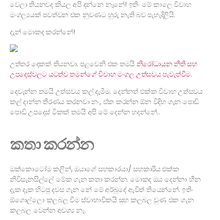
වෙලා තියනවද කියල අපි දන්නෙ නෑනේ! ඉතිං මේ කාලෙ විවාහ
මංගල්‍යයක් පවත්වන එක නුවණට හුරු නැති බව පැහැදිලියි.
දැන් මොකද කරන්නේ!
උත්තර දෙකක් තියනවා. පළවෙනි එක තමයි
නිරෝධායන නීති සහ
උපදෙස්වලට යටත්ව තමන්ගේ විවාහ මංගල උත්සවය පැවැත්වීම
.
දෙවැන්න තමයි උත්සවය කල් දැමීම. දෙන්නත් එක්ක විවාහ උත්සවය
කල් දාන්න තීරණය කරනවා නං, ඒක කරන්න ඕන විදිහ ගැන පොඩි
පොඩි උපදෙස් ටිකක් තමයි අපි මේ දෙන්න හදන්නේ..
කතා කරන්න
ඔක්කොටෝම කලින්, ඔයාගේ සහකාරයා/ සහකාරිය එක්ක
නිවිසැනසිල්ලේ මේක ගැන කතා කරන්න. මොකද ඔය දෙන්නා හීන
දැක දැක හිටපු දවස ගැන නේ මේ අර්බුදේ ඇවිත් තියෙන්නේ. ඉතිං
ඕගොල්ලො කලබල වීම ස්වාභාවිකයි සහ කලබල වුණ එක ගැන
කලබල වෙන්න අවශ්‍ය නෑ.