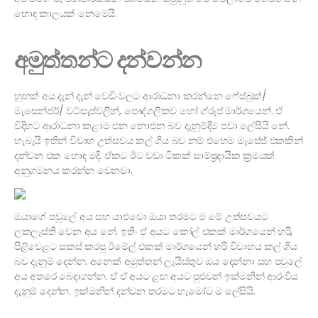
හොඳ කාලයක් නෙමෙයි.
අමුත්තන්ට දන්වන්න
හුඟක් අය දැන් දැන් වෙඩිංවලට ආරාධනා කරන්නෙ ෆේස්බුක්/
මැසෙන්ජර්/ වට්සැප්වලින්, පෞද්ගලිකව හෝ ග්රූප් මාර්ගයෙන්. ඒ
විදිහට ආරාධනා කළාම එන නොඑන බව දැනුම්දීම පවා ලේසියි නේ.
හැබැයි ඉතින් විවාහ උත්සවය කල් ගිය බව නම් එහෙම මැසේජ් එකකින්
දන්වන එක හොඳ මදි. ඒකට ඊට වඩා ටිකක් සාම්ප්‍රදායික ක්‍රමයක්
අනුගමනය කරන්න වෙනවා.
ඔයාගේ පවුලේ අය සහ යාළුවො ඔයා තරමට ම මේ උත්සවයට
ලකලෑස්ති වෙන අය නේ. ඉතිං ඒ අයට කෝල් එකක් මාර්ගයෙන් හරි,
පිළිවෙළට සකස් කරපු ඊමේල් එකක් මාර්ගයෙන් හරි විවාහය කල් ගිය
බව දැනුම් දෙන්න. අනෙක් අමුත්තන් ලැයිස්තුව ඔය දෙන්නා සහ පවුලේ
අය අතරෙ බෙදාගන්න. ඒ ඒ අයට ළඟ අයට පුළුවන් ඉක්මනින් ආරංචිය
දැනුම් දෙන්න. ඉක්මනින් දන්වන තරමට හැමෝට ම ලේසියි.