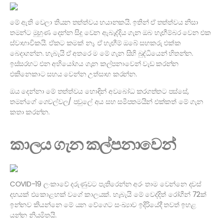
මේ ඇති වෙලා තියන තත්ත්වය භයානකයි. ඉතින් ඒ තත්ත්වය නිසා
තමන්ට මුහුණ දෙන්න සිදු වෙන ඇබැද්දිය ගැන ඔබ හැඟීම්බර වෙන එක
ස්වාභාවිකයි. ඒකට කමක් නෑ. ඒ හැඟීම් ඔබේ සහකරු එක්ක
බෙදාගන්න. හැබැයි ඒ අතරෙ ම මේ ගැන සිහි බුද්ධියෙන් හිතන්න.
ඉස්සරහට එන අභියෝගය ගැන කල්පනාවෙන් වැඩ කරන්න
එකිනෙකාට සහය වෙන්න උත්සාහ කරන්න.
ඔය දෙන්නා මේ තත්ත්වය හොඳින් අවබෝධ කරගත්තට පස්සේ,
තමන්ගේ ගෙවල්වල/ පවුලේ අය සහ සමීපතමයින් එක්කත් මේ ගැන
කතා කරන්න.
කාලය ගැන කල්පනාවෙන්
COVID-19 ලංකාවේ දරුණුවට පැතිරෙන්න අරං තාම වෙන්නෙ දවස්
දහයක් එකොළහක් වගේ කාලයක්. හැබැයි මේ වෙද්දිත් රෝගීන් 72ක්
ඉන්නව කියන්නෙ මේ යන වේගෙට සංඛ්‍යාව ඉදිරියේදී තවත් ඉහළ
යන්න නියමිතයි.