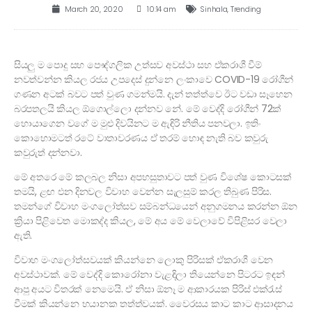
March 20, 2020
10:14 am
Sinhala
,
Trending
සියලු ම පොදු සහ පෞද්ගලික උත්සව අවස්ථා සහ ඒකරාශී වීම්
නවත්වන්න කියල රජය උපදෙස් දුන්නෙ ලංකාවෙ COVID-19 රෝගීන්
ගණන අටක් බවට පත් වුණ ගමන්මයි. දැන් තත්ත්වෙ ඊට වඩා සෑහෙන
බරපතලයි කියල ඕගොල්ලො දන්නව නේ. මේ වෙද්දි රෝගීන් 72ක්
හොයාගෙන වගේ ම මුළු දිවයිනට ම ඇඳිරි නීතිය පනවලා. ඉතිං
කොහොමටත් රටේ වාතාවරණය ඒ තරම් හොඳ නැති බව කවුරු
කවුරුත් දන්නවා.
මේ අතරෙ මේ කලබල නිසා අපහසුතාවට පත් වුණ විශේෂ කොටසක්
තමයි, ළඟ එන දිනවල විවාහ වෙන්න සැලසුම් කරල තිබුණ පිරිස.
තමන්ගේ විවාහ මංගලෝත්සව සම්බන්ධයෙන් අනුගමනය කරන්න ඕන
ක්‍රියා පිළිවෙත මොකද්ද කියල, මේ අය මේ වෙලාවේ විපිළිසර වෙලා
ඇති.
විවාහ මංගලෝත්සවයක් කියන්නෙ ලොකු පිරිසක් ඒකරාශී වෙන
අවස්ථාවක්. මේ වෙද්දි කොරෝනා වැළඳිලා තියෙන්නෙ පිටරට ඉඳන්
ආපු අයට විතරක් නෙමෙයි. ඒ නිසා ඕනෑ ම ආකාරයක පිරිස් එක්රැස්
වීමක් කියන්නෙ භයානක තත්ත්වයක්. වෛරසය කාට කාට ආසාදනය