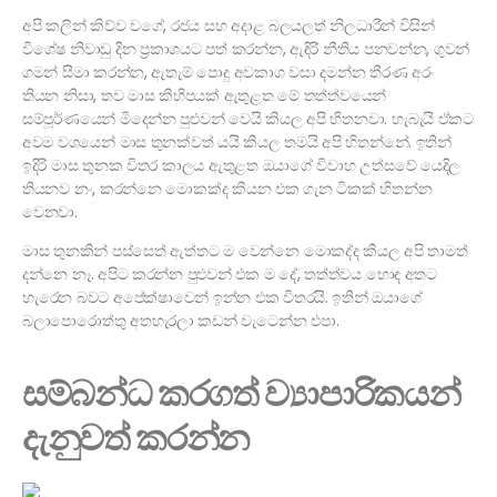
අපි කලින් කිව්ව වගේ, රජය සහ අදාළ බලයලත් නිලධාරීන් විසින්
විශේෂ නිවාඩු දින ප්‍රකාශයට පත් කරන්න, ඇඳිරි නීතිය පනවන්න, ගුවන්
ගමන් සීමා කරන්න, ඇතැම් පොදු අවකාශ වසා දමන්න තීරණ අරං
තියන නිසා, තව මාස කිහිපයක් ඇතුළත මේ තත්ත්වයෙන්
සම්පූර්ණයෙන් මිදෙන්න පුළුවන් වෙයි කියල අපි හිතනවා. හැබැයි ඒකට
අවම වශයෙන් මාස තුනක්වත් යයි කියල තමයි අපි හිතන්නේ. ඉතින්
ඉදිරි මාස තුනක විතර කාලය ඇතුළත ඔයාගේ විවාහ උත්සවේ යෙදිල
තියනව නං, කරන්නෙ මොකක්ද කියන එක ගැන ටිකක් හිතන්න
වෙනවා.
මාස තුනකින් පස්සෙත් ඇත්තට ම වෙන්නෙ මොකද්ද කියල අපි තාමත්
දන්නෙ නෑ. අපිට කරන්න පුළුවන් එක ම දේ, තත්ත්වය හොඳ අතට
හැරෙන බවට අපේක්ෂාවෙන් ඉන්න එක විතරයි. ඉතින් ඔයාගේ
බලාපොරොත්තු අතහැරලා කඩන් වැටෙන්න එපා.
සම්බන්ධ කරගත් ව්‍යාපාරිකයන්
දැනුවත් කරන්න