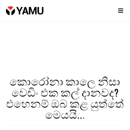
කොරෝනා කාලෙ නිසා
වෙඩිං එක කල් දානවද?
එහෙනම් ඔබ කළ යුත්තේ
මෙයයි..
.