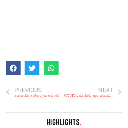
PREVIOUS
NEXT
කොරෝනා නිසා ලංකාවෙ අපිට අත්හරින්න සිදු වෙන එදිනෙදා පුරුදු 10ක්!
COVIDට එරෙහිව! ඇඟ හයියට තියාගන්න.. ගෙදරදිම හදාගන්න කියාපු, රස කෑම වර්ග 6ක්
HIGHLIGHTS
.