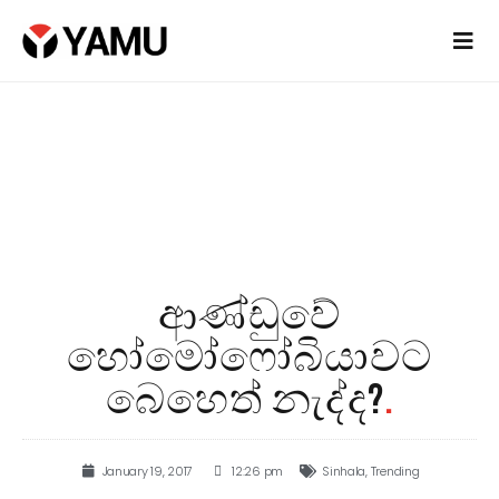
ආණ්ඩුවේ
හෝමෝෆෝබියාවට
බෙහෙත් නැද්ද?
.
January 19, 2017
12:26 pm
Sinhala
,
Trending