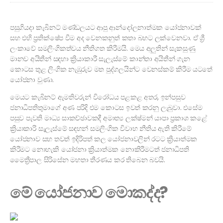
පසුගියදා කැබිනට් මණ්ඩලයට ආපු ආන්දෝලනාත්මක යෝජනාවක්
සහ එහි ප්‍රතික්ෂේප වීම අද වෙනකනුත් කතා බහට ලක්වෙනවා. ඒ ශ්‍රී
ලංකාවේ සමලිංගිකත්වය නීතිගත කිරීමයි. මෙය අලුතින් සැකසුණු
මානව අයිතීන් සඳහා ක්‍රියාකාරී සැලැස්මේ කාන්තා අයිතීන් ගැන
කොටස තුළ ලිංගික නැඹුරුව මත පුද්ගලයින්ට වෙනස්කම් කිරීම යටතේ
යෝජනා වුණා.
මෙයට කැබිනට් ඇමතිවරුන් විරෝධය පළකළ අතර, ඉන්පසුව
ජනාධිපතිතුමාගේ අණ පරිදි එම කොටස ඉවත් කරනු ලැබුවා. එසේම
පසුව පැවති මාධ්‍ය සාකච්ඡාවකදී අමාත්‍ය ලක්ෂ්මන් යාපා ප්‍රකාශ කළේ
ක්‍රියාකාරි සැලැස්මේ සඳහන් සමලිංගික විවාහ නීතිය ඇති කිරීමේ
යෝජනාව සහ තවත් ඉදිරිපත් කල යෝජනාවලින් රටට ක්‍රියාත්මක
කිරීමට නොහැකි යෝජනා ක්‍රියාත්මක නොකිරීමටත් ජනාධිපති
මෛත්‍රීපාල සිරිසේන මහතා තීරණය කර තිබෙන බවයි.
මේ යෝජනාව මොකද්ද?