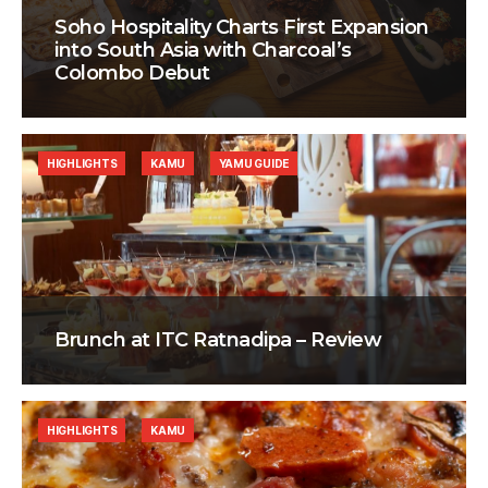
Soho Hospitality Charts First Expansion
into South Asia with Charcoal’s
Colombo Debut
HIGHLIGHTS
KAMU
YAMU GUIDE
Brunch at ITC Ratnadipa – Review
HIGHLIGHTS
KAMU