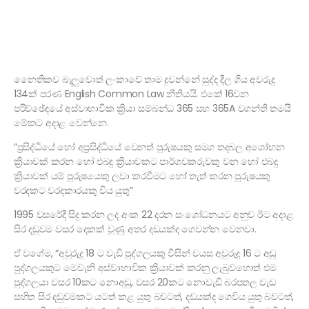
නෙෙතිකව බැලුවොත් ලංකාවේ තාම දුවන්නේ සුද්ද දීල ගිය අවරුදු
134ක් පරණ English Common Law නීතියයි. එකේ 16වන
පරිච්ඡේදයේ අස්වාභාවික ක්‍රියා සම්බන්ධ 365 සහ 365A වගන්ති තමයි
මේකට අදාළ වෙන්නෙ.
“ප්‍රසිද්ධියේ හෝ අප්‍රසිද්ධියේ වෙනත් පුරුෂයකු සමග තදබල අශෝභන
ක්‍රියාවක් කරන හෝ එබදු ක්‍රියාවකට පාර්ශවකරුවකු වන හෝ එබදු
ක්‍රියාවක් යම් පුරුෂයෙකු ලවා කරවීමට හෝ තැත් කරන පුරුෂයකු
වරදකට වරදකාරයකු විය යුතු”
1995 වසරේදී සිදු කරන ලද අංක 22 දරන සංශෝධනයට අනුව ඊට අදාළ
සිර දඩුවම වසර දෙකක් වුණු අතර දඩයක්ද ගෙවන්න වෙනවා.
ඒ වගේම, “අවුරුදු 18 ට වැඩි පුද්ගලයකු විසින් වයස අවුරුදු 16 ට අඩු
පුද්ගලයකුට මෙවැනි අස්වාභාවික ක්‍රියාවක් කරනු ලැබුවහොත් එම
පුද්ගලයා වසර 10කට නොඅඩු, වසර 20කට නොවැඩි බරපතල වැඩ
සහිත සිර දඩුවමකට යටත් කළ යුතු බවටත්, දඩයක්ද ගෙවිය යුතු බවටත්,