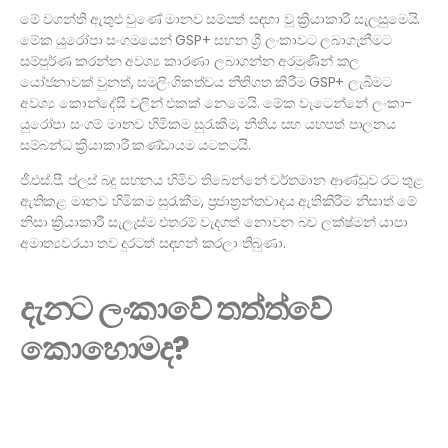
මේ වගන්ති ඇතුළු වුණේ මානව සම්පත් සඳහා වූ ක්‍රියාකාරී සැලසුමෙයි.
මේක යුරෝපා සංගමයෙන් GSP+ සහන ශ්‍රී ලංකාවට ලබාගැනීමට
සම්පුර්ණ කරන්න අවශ්‍ය කාරණා ලබාගන්න අරමුණින් කල
යෝජනාවක් වුනත්, සමලිංගිකත්වය නීතිගත කිරීම GSP+ ලැබීමට
අවශ්‍ය කොන්දේසි වලින් එකක් නෙමෙයි. මේක වැටෙන්නේ ලංකා-
යුරෝපා සංගම් මානව හිමිකම සුරැකීම, නීතිය සහ යහපත් පාලනය
සම්බන්ධ ක්‍රියාකාරී කණ්ඩායම යටතටයි.
ජී.එස්.පී. ප්ලස් බදු සහනය හිමිව තිබෙන්නේ වර්තමාන ආණ්ඩුව රට තුළ
ඇතිකළ මානව හිමිකම සුරැකීම, ප්‍රජාත්‍රන්තවාදය ඇතිකිරීම නිසාත් මේ
නිසා ක්‍රියාකාරී සැලැස්ම එතරම් වැදගත් නොවන බව ලක්ෂ්මන් යාපා
අමාත්‍යවරයා තව දුරටත් සඳහන් කරලා තිබුණා.
දැනට ලංකාවේ තත්ත්වේ
කොහොමද?