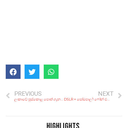
PREVIOUS
NEXT
ලංකාවේ පුස්කොළ පොත් ගැන දැනගන්න ම ඕනේ කාරණා පෙළක්
DSLR + සෝමපාල’! ෆෝන් එකෙනුත් සුපිරි ෆොටෝ ගන්න කියාපු ට්‍රික්ස් 11ක්
HIGHLIGHTS
.