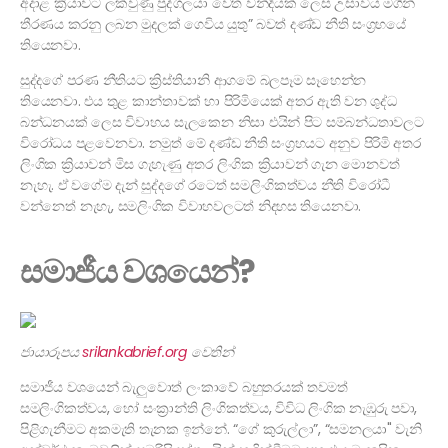
අදාළ ක්‍රියාවට ලක්වුණු පුද්ගලයා වෙත වන්දියක් ලෙස උසාවිය මගින්
තීරණය කරනු ලබන මුදලක් ගෙවිය යුතු” බවත් දණ්ඩ නීති සංග්‍රහයේ
තියෙනවා.
සුද්දගේ පරණ නීතියට ක්‍රිස්තියානි ආගමේ බලපෑම සෑහෙන්න
තියෙනවා. එය තුළ කාන්තාවක් හා පිරිමියෙක් අතර ඇති වන ශුද්ධ
බන්ධනයක් ලෙස විවාහය සැලකෙන නිසා එයින් පිට සම්බන්ධතාවලට
විරෝධය පළවෙනවා. නමුත් මේ දණ්ඩ නීති සංග්‍රහයට අනුව පිරිමි අතර
ලිංගික ක්‍රියාවන් මිස ගැහැණු අතර ලිංගික ක්‍රියාවන් ගැන මොනවත්
නැහැ. ඒ වගේම දැන් සුද්දගේ රටෙත් සමලිංගිකත්වය නීති විරෝධී
වන්නෙත් නැහැ, සමලිංගික විවාහවලටත් නිදහස තියෙනවා.
සමාජීය වශයෙන්?
ජායාරූපය
srilankabrief.org
වෙතින්
සමාජීය වශයෙන් බැලුවොත් ලංකාවේ බහුතරයක් තවමත්
සමලිංගිකත්වය, හෝ සංක්‍රාන්ති ලිංගිකත්වය, විවිධ ලිංගික නැඹුරු පවා,
පිළිගැනීමට අකමැති තැනක ඉන්නේ. “ගේ කුරුල්ලා”, “සමනලයා" වැනි