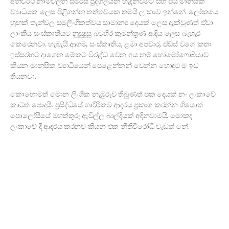
අන්වර්ථ නාමවලින් සමරිසි පුද්ගලයින් හැඳින්වීමට සහ එය මානසික
ව්‍යාධියක් ලෙස පිළිගන්න තත්ත්වයක තමයි ලංකාව ඉන්නේ. ලෝකයේ
හුඟක් තැන්වල සමලිංගිකත්වය සාමාන්‍ය දෙයක් ලෙස දැක්වුණත් ඒවා
ලාංකීය සංස්කෘතියට නුසුදුසු බටහිර කුමන්ත්‍රණ ආදිය ලෙස බැහැර
කෙරෙනවා. හැබැයි ආගම, සංස්කෘතිය, ළමා අපචාර, ඒඩ්ස් වගේ කතා
ඉස්සරහට දාගෙන මේකට විරුද්ධ වෙන අය නම් හෝමෝෆෝබියාව
කියන මානසික ව්‍යාධියෙන් පෙළෙන්නන් වෙන්න හොඳට ම ඉඩ
තියනවා.
කොහොමත් මොන ලිංගික නැඹුරුව තිබුණත් එක දෙයක් නං ලංකාවේ
කාටත් පොදුයි. ප්‍රසිද්ධියේ ශාරීරිකව ආදරය ප්‍රකාශ කරන්න ගියොත්
පොලෝසියේ මහත්තුරු ඇවිල්ල බාල්දියක් අදිනවාමයි. මොකද
ලංකාවේ දී ආදරය කරනව කියන එක නීතිවිරෝධි වැඩක් නේ.