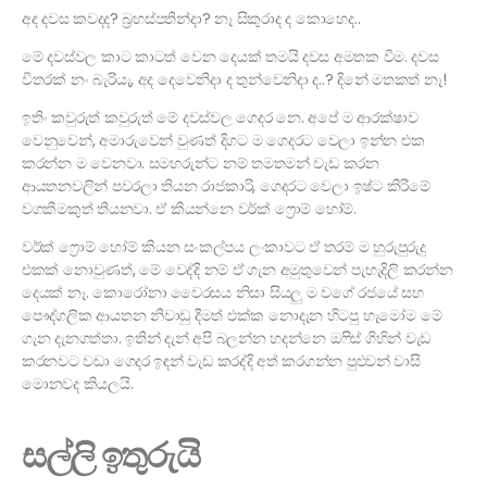
අද දවස කවදද? බ්‍රහස්පතින්දා? නෑ සිකුරාද ද කොහෙද..
මේ දවස්වල කාට කාටත් වෙන දෙයක් තමයි දවස අමතක වීම. දවස
විතරක් නං බැරියැ, අද දෙවෙනිදා ද තුන්වෙනිදා ද..? දිනේ මතකත් නෑ!
ඉතිං කවුරුත් කවුරුත් මේ දවස්වල ගෙදර නෙ. අපේ ම ආරක්ෂාව
වෙනුවෙන්, අමාරුවෙන් වුණත් දිගට ම ගෙදරට වෙලා ඉන්න එක
කරන්න ම වෙනවා. සමහරුන්ට නම් තමතමන් වැඩ කරන
ආයතනවලින් පවරලා තියන රාජකාරි, ගෙදරට වෙලා ඉෂ්ට කිරීමේ
වගකීමකුත් තියනවා. ඒ කියන්නෙ වර්ක් ෆ්‍රොම් හෝම්.
වර්ක් ෆ්‍රොම් හෝම් කියන සංකල්පය ලංකාවට ඒ තරම් ම හුරුපුරුදු
එකක් නොවුණත්, මේ වෙද්දි නම් ඒ ගැන අමුතුවෙන් පැහැදිලි කරන්න
දෙයක් නෑ. කොරෝනා වෛරසය නිසා සියලු ම වගේ රජයේ සහ
පෞද්ගලික ආයතන නිවාඩු දීමත් එක්ක නොදැන හිටපු හැමෝම මේ
ගැන දැනගත්තා. ඉතින් දැන් අපි බලන්න හදන්නෙ ඔෆිස් ගිහින් වැඩ
කරනවට වඩා ගෙදර ඉඳන් වැඩ කරද්දි අත් කරගන්න පුළුවන් වාසි
මොනවද කියලයි.
සල්ලි ඉතුරුයි