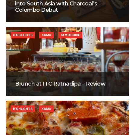
into South Asia with Charcoal’s
Colombo Debut
HIGHLIGHTS
KAMU
YAMU GUIDE
Brunch at ITC Ratnadipa – Review
HIGHLIGHTS
KAMU