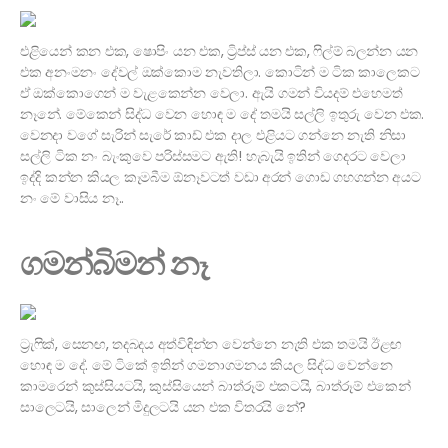
එළියෙන් කන එක, ෂොපිං යන එක, ට්‍රිප්ස් යන එක, ෆිල්ම් බලන්න යන
එක අනංමනං දේවල් ඔක්කොම නැවතිලා. කොටින් ම ටික කාලෙකට
ඒ ඔක්කොගෙන් ම වැළකෙන්න වෙලා. ඇයි ගමන් වියදම් එහෙමත්
නෑනේ. මේකෙන් සිද්ධ වෙන හොඳ ම දේ තමයි සල්ලි ඉතුරු වෙන එක.
වෙනදා වගේ සැරින් සැරේ කාඩ් එක දාල එළියට ගන්නෙ නැති නිසා
සල්ලි ටික නං බැංකුවෙ පරිස්සමට ඇති! හැබැයි ඉතින් ගෙදරට වෙලා
ඉද්දි කන්න කියල කෑමබීම ඕනෑවටත් වඩා අරන් ගොඩ ගහගන්න අයට
නං මේ වාසිය නෑ..
ගමන්බිමන් නෑ
ට්‍රැෆික්, සෙනඟ, තදබදය අත්විඳින්න වෙන්නෙ නැති එක තමයි ඊළඟ
හොඳ ම දේ. මේ ටිකේ ඉතින් ගමනාගමනය කියල සිද්ධ වෙන්නෙ
කාමරෙන් කුස්සියටයි, කුස්සියෙන් බාත්රූම් එකටයි, බාත්රූම් එකෙන්
සාලෙටයි, සාලෙන් මිදුලටයි යන එක විතරයි නේ?