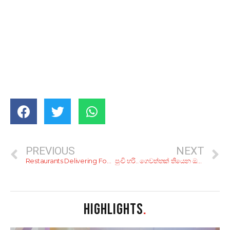
PREVIOUS
NEXT
Restaurants Delivering Food In Negombo – During COVID-19 Curfew Hours
පුංචි හරි.. ගෙවත්තක් තියෙන ඔබට කරන්න අපූරු වැඩ 5ක්
HIGHLIGHTS
.