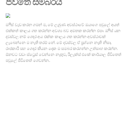
ජීවිතේ සමබරයි
ඔෆිස් වැඩ කරන ගමන් ම, මේ ලැබුණ අවස්ථාවේ ඔයාගෙ පවුලේ අයත්
එක්කත් කාලය ගත කරන්න අවශ්‍ය බව අමතක කරන්න එපා. ඔෆිස් යන
දවස්වල නම් ගෙදර අය එක්ක කාලය ගත කරන්න අවස්ථාවක්
ලැබෙන්නෙ ම නැති තරම් නේ. මේ දවස්වල ඒ ප්‍රශ්නෙ නැති නිසා,
රාජකාරි සහ ගෙදර කියන දෙක ම සමබර කරගන්න උත්සාහ කරන්න.
ඕනවට වඩා ස්ට්‍රෙස් වෙන්නෙ නැතුව, රිලැක්ස් එකේ කාර්යාල ජීවිතෙත්
පවුලේ ජීවිතෙත් ගෙවන්න..