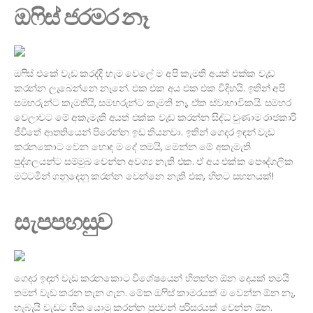
ඔෆිස් ජරමර නෑ
ඔෆිස් එකේ වැඩ කරද්දි හැම වෙලේ ම අපි කැමති අයත් එක්ක වැඩ
කරන්න ලැබෙන්නෙ නෑනේ. එක එක අය එක එක විදිහයි. ඉතින් අපි
සමහරුන්ට කැමතියි, සමහරුන්ට කැමති නෑ, ඒක ස්වාභාවිකයි. සමහර
වෙලාවට මේ අකැමැති අයත් එක්ක වැඩ කරන්න සිද්ධ වුණාම රාජකාරි
ජීවිතේ ආතතියෙන් පිරෙන්න ඉඩ තියනවා. ඉතින් ගෙදර ඉඳන් වැඩ
කරනකොට වෙන හොඳ ම දේ තමයි, මෙන්න මේ අකැමැති
පුද්ගලයන්ට සම්මුඛ වෙන්න අවශ්‍ය නැති එක. ඒ අය එක්ක පෞද්ගලික
මට්ටමින් ගනුදෙනු කරන්න වෙන්නෙ නැති එක, හිතට සහනයක්!
සැපපහසුව
ගෙදර ඉඳන් වැඩ කරනකොට විශේෂයෙන් හිතන්න ඕන දෙයක් තමයි
තමන් වැඩ කරන තැන ගැන. මේක ඔෆිස් කාමරයක් ම වෙන්න ඕන නෑ,
හැබැයි වැඩට හිත යොමු කරන්න පුළුවන් පරිසරයක් වෙන්න ඕන.