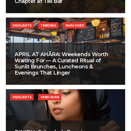
Chapter at Tiki Bar
HIGHLIGHTS
TRENDING
YAMU GUIDE
APRIL AT AHÃRA: Weekends Worth
Waiting For — A Curated Ritual of
Sunlit Brunches, Luncheons &
Evenings That Linger
HIGHLIGHTS
YAMU GUIDE