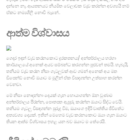
දන්නෙ නෑ. ආයතනයට නියමිත වෙලාවක වැඩ කරන්න අවශ්‍යයි නම්
ඒකට නම්‍යශීලී නොවී බෑනේ..
ආත්ම විශ්වාසය
ගෙදර ඉඳන් වැඩ කරනකොට දුරකතනය/ අන්තර්ජාලය හරහා
කාර්යාලයේ අනෙක් අයව සම්බන්ධ කරගන්න පුළුවන් තමයි. හැබැයි,
තනියම වැඩ කරන නිසා ගැටලුවක් ආව ගමන් අනෙක් අය මත
ඩිපෙන්ඩ් නොවී ඔයාට ම මුලින් ඒක විසඳගන්න උත්සාහ කරන්න
වෙනවා.
මේ නිසා නොදන්නා දෙයක් ගැන හොයාගන්න ඕන වුණාම
අන්තර්ජාලය පීරන්න, පොතපත ඇසුරු කරන්න ඔයාට සිද්ධ වෙයි.
තනියම ගැටලු විසඳගන්න පුරුදු වීම, ඔයාගෙ ඉදිරි වෘත්තීය ජීවිතේට
අත්‍යවශ්‍ය දෙයක්. ඉතින් මෙහෙම වැඩ කරනකොට ඔයා ගැන ඔයාට
තියන ආත්ම විශ්වාසය ඉහළ යන බව ඔයාට ම තේරෙයි.