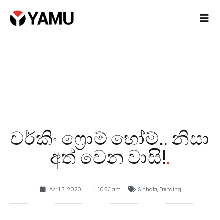
වර්කිං ෆ්‍රොම් හෝම්.. නිසා
අත් වෙන වාසි!
.
April 3, 2020
10:53 am
Sinhala
,
Trending