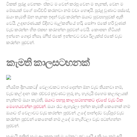
ටිකක් පුරුදු වෙනකං ඒකට ම වෙන් කරපු වෙන ම තැනක්, වෙන ම
මේසයක් වගේ පාවිච්චි කරනවා නම් වඩා හොඳයි. පුරුදු වුණාට පස්සේ,
ඔයා කැමති ඕන තැනක ඉඳන් වැඩ කරන්න ඔයාට සුවපහසුවක් ඇති
වෙයි. උදාහරණයක් විදිහට බැල්කනියේ හරි, සෝෆා එකේ හරි වුණත්
වැඩ කරන්න හිත එකඟ කරගන්න පුළුවන් වෙයි. කොතන හිටියත්
ඉන්නෙ ගෙදර නිසා, ඔෆිස් එකේ ඉන්නවට වඩා රිලැක්ස් එකේ වැඩ
කරන්න පුළුවන්.
කැමති කාලසටහනක්
නියමිත දිනයකට/ වෙලාවකට භාර දෙන්න ඕන වැඩ තියනවා නම්,
වැඩ කල් දාන එක එච්චර නුවණට හුරු නෑ. හැබැයි එහෙම කලබලයක්
නැත්නම් ඔයා කැමති,
ඔයාට පහසු කාලසටහනකට දවසේ වැඩ ටික
මෙහෙයවන්න පුළුවන්.
ඔයා රෑට ඇහැරලා ඉන්න කැමති කෙනෙක් නම්
ඔයාට ඒ වෙලාවට වැඩ කරන්න පුළුවන්. උදේ පාන්දරට වැඩිපුර වැඩ
කරන්න පුළුවන් කෙනෙක් නම් උදේ ම නැගිටලා වැඩ පටන්ගන්න
පුළුවන්.
හැබැයි ඉතින් හැම ආයතනයක් ම මේකට ඉඩ දෙයි ද කියල නම් අපි